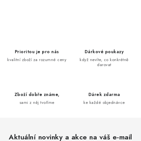
O
v
l
á
d
Prioritou je pro nás
Dárkové poukazy
a
kvalitní zboží za rozumné ceny
když nevíte, co konkrétně
darovat
c
í
p
r
Zboží dobře známe,
Dárek zdarma
v
sami z něj tvoříme
ke každé objednávce
k
y
v
ý
Aktuální novinky a akce na váš e-mail