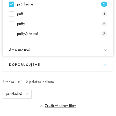
průhledné
2
puff
1
puffy
2
puffy/pěnové
2
Téma motivů
V
Ř
DOPORUČUJEME
ý
a
p
z
i
e
Stránka
1
z
1
-
2
položek celkem
s
n
průhledné
p
í
r
p
Zrušit všechny filtry
o
r