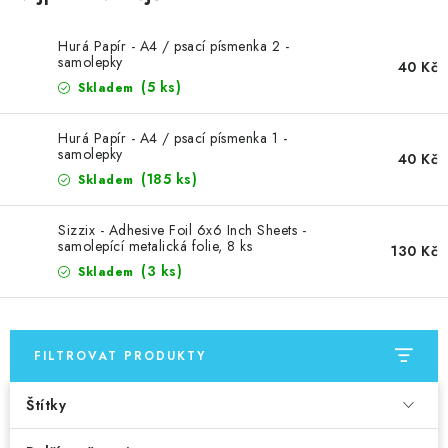
MOJE OBJEDNÁVKA
Hurá Papír - A4 / psací písmenka 2 -
ZNAČKY
samolepky
40 Kč
(5 ks)
Skladem
Doprava
Kontakty
Moje objednávka
Oblíbené ♥️
Hurá Papír - A4 / psací písmenka 1 -
Hodnocení obchodu
Obchodní podmínky
samolepky
40 Kč
Podmínky ochrany osobních údajů
Ověřování recenzí
(185 ks)
Skladem
Jak nakupovat
Sizzix - Adhesive Foil 6x6 Inch Sheets -
samolepící metalická folie, 8 ks
130 Kč
(3 ks)
Skladem
FILTROVAT PRODUKTY
Štítky