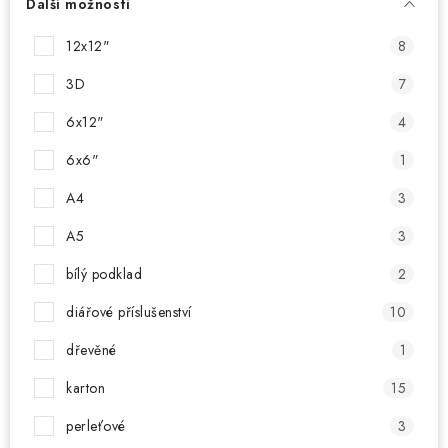
Další možnosti
12x12"
8
3D
7
6x12"
4
6x6"
1
A4
3
A5
3
bílý podklad
2
diářové příslušenství
10
dřevěné
1
karton
15
perleťové
3