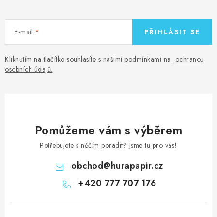
p
i
s
E-mail
PŘIHLÁSIT SE
u
Kliknutím na tlačítko souhlasíte s našimi podmínkami na
ochranou
osobních údajů
.
Pomůžeme vám s výběrem
Potřebujete s něčím poradit? Jsme tu pro vás!
obchod
@
hurapapir.cz
+420 777 707 176