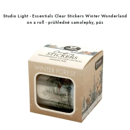
d
o
u
d
Studio Light - Essentials Clear Stickers Winter Wonderland
k
u
on a roll - průhledné samolepky, pás
t
k
ů
t
ů