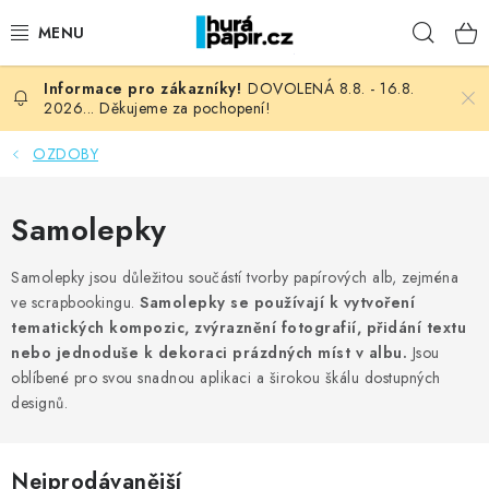
Přejít
Hleda
na
obsah
DOVOLENÁ 8.8. - 16.8.
NOVINKY
2026... Děkujeme za pochopení!
HURÁ DÍLNA
OZDOBY
VŠECHNO ZBOŽÍ
Samolepky
KNIHAŘSKÝ MATERIÁL
Samolepky jsou důležitou součástí tvorby papírových alb, zejména
ve scrapbookingu.
Samolepky se používají k vytvoření
KURZY NATY LYSAK
tematických kompozic, zvýraznění fotografií, přidání textu
nebo jednoduše k dekoraci prázdných míst v albu.
Jsou
OBLÍBENÉ ♥️
oblíbené pro svou snadnou aplikaci a širokou škálu dostupných
designů.
FOTORECENZE
Nejprodávanější