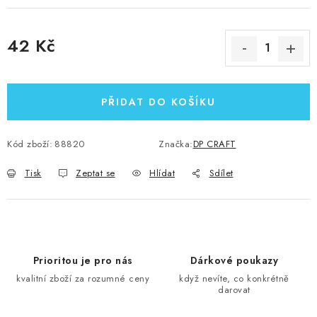
42 Kč
Měrná cena:
PŘIDAT DO KOŠÍKU
Kód zboží:
88820
Značka:
DP CRAFT
Tisk
Zeptat se
Hlídat
Sdílet
Prioritou je pro nás
Dárkové poukazy
kvalitní zboží za rozumné ceny
když nevíte, co konkrétně
darovat