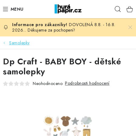
Přejít
Hleda
na
obsah
DOVOLENÁ 8.8. - 16.8.
NOVINKY
2026... Děkujeme za pochopení!
HURÁ DÍLNA
Samolepky
VŠECHNO ZBOŽÍ
Dp Craft - BABY BOY - dětské
samolepky
KNIHAŘSKÝ MATERIÁL
Podrobnosti hodnocení
Neohodnoceno
KURZY NATY LYSAK
OBLÍBENÉ ♥️
FOTORECENZE