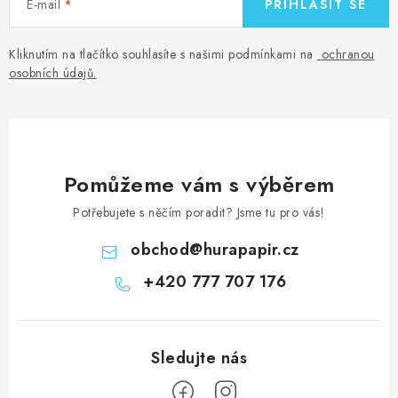
E-mail
PŘIHLÁSIT SE
Kliknutím na tlačítko souhlasíte s našimi podmínkami na
ochranou
osobních údajů
.
Pomůžeme vám s výběrem
Potřebujete s něčím poradit? Jsme tu pro vás!
obchod
@
hurapapir.cz
+420 777 707 176