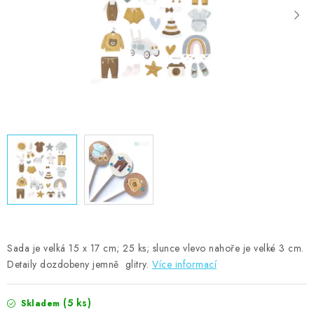
MOJE OBJEDNÁVKA
ZNAČKY
Doprava
Kontakty
Moje objednávka
Oblíbené ♥️
Hodnocení obchodu
Obchodní podmínky
Podmínky ochrany osobních údajů
Ověřování recenzí
Jak nakupovat
Sada je velká 15 x 17 cm; 25 ks; slunce vlevo nahoře je velké 3 cm.
Detaily dozdobeny jemně glitry.
Více informací
(5 ks)
Skladem