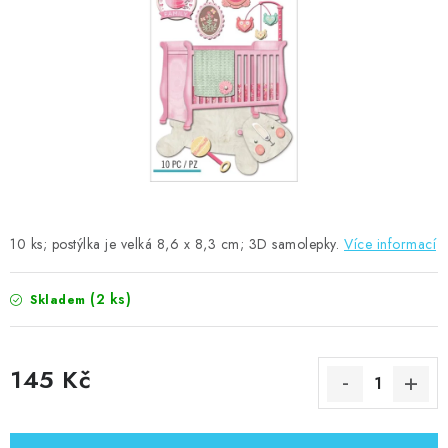
MOJE OBJEDNÁVKA
ZNAČKY
Doprava
Kontakty
Moje objednávka
Oblíbené ♥️
Hodnocení obchodu
Obchodní podmínky
Podmínky ochrany osobních údajů
Ověřování recenzí
Jak nakupovat
10 ks; postýlka je velká 8,6 x 8,3 cm; 3D samolepky.
Více informací
(2 ks)
Skladem
145 Kč
Měrná cena: