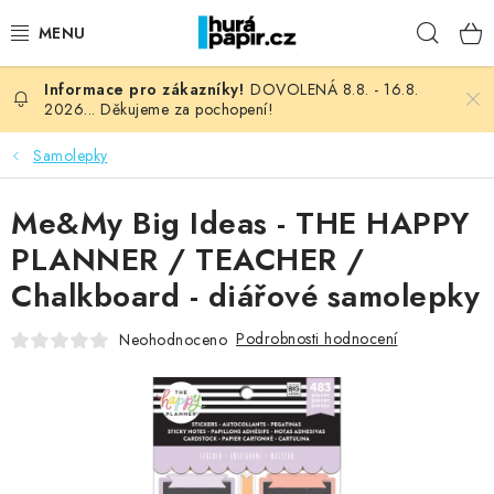
Přejít
Hleda
na
obsah
DOVOLENÁ 8.8. - 16.8.
NOVINKY
2026... Děkujeme za pochopení!
HURÁ DÍLNA
Samolepky
VŠECHNO ZBOŽÍ
Me&My Big Ideas - THE HAPPY
PLANNER / TEACHER /
KNIHAŘSKÝ MATERIÁL
Chalkboard - diářové samolepky
KURZY NATY LYSAK
Podrobnosti hodnocení
Neohodnoceno
OBLÍBENÉ ♥️
FOTORECENZE