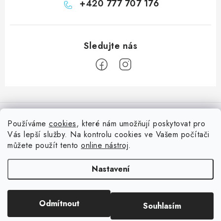
+420 777 707 176
Z
á
Informace pro vás
p
Používáme
cookies
, které nám umožňují poskytovat pro
a
Vás lepší služby. Na kontrolu cookies ve Vašem počítači
Doprava
Nepřehlédněte
t
můžete použít tento
online nástroj
.
Kontakty
í
Blog s nápady a návody
Facebook
Nastavení
Moje objednávka
Slovník pojmů, české návody
Oblíbené ♥️
Copyright 2026
HuráPapír.cz
. Všechna práva vyhrazena.
Upravit nastavení
Hurá TÝM
Odmítnout
Souhlasím
cookies
Hodnocení obchodu
Reklamace a vrácení zboží
Vytvořil Shoptet