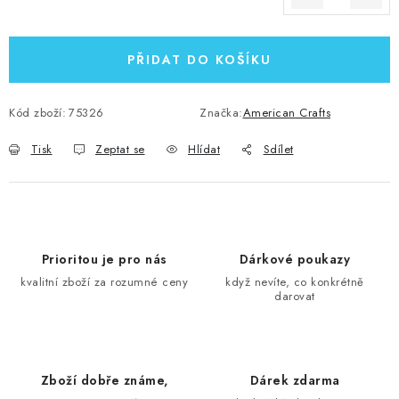
Měrná cena:
PŘIDAT DO KOŠÍKU
Kód zboží:
75326
Značka:
American Crafts
Tisk
Zeptat se
Hlídat
Sdílet
Prioritou je pro nás
Dárkové poukazy
kvalitní zboží za rozumné ceny
když nevíte, co konkrétně
darovat
Zboží dobře známe,
Dárek zdarma