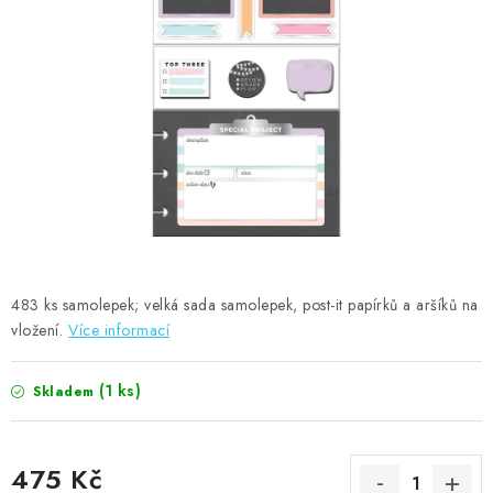
MOJE OBJEDNÁVKA
ZNAČKY
Doprava
Kontakty
Moje objednávka
Oblíbené ♥️
Hodnocení obchodu
Obchodní podmínky
Podmínky ochrany osobních údajů
Ověřování recenzí
Jak nakupovat
483 ks samolepek; velká sada samolepek, post-it papírků a aršíků na
vložení.
Více informací
(1 ks)
Skladem
475 Kč