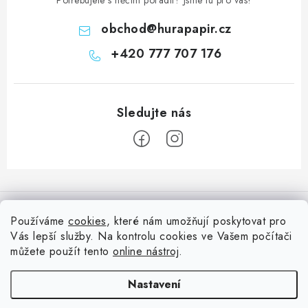
Potřebujete s něčím poradit? Jsme tu pro vás!
obchod
@
hurapapir.cz
+420 777 707 176
Z
á
Informace pro vás
p
Používáme
cookies
, které nám umožňují poskytovat pro
a
Vás lepší služby. Na kontrolu cookies ve Vašem počítači
Doprava
Nepřehlédněte
t
můžete použít tento
online nástroj
.
Kontakty
í
Blog s nápady a návody
Facebook
Nastavení
Moje objednávka
Slovník pojmů, české návody