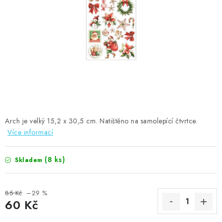
MOJE OBJEDNÁVKA
ZNAČKY
Doprava
Kontakty
Moje objednávka
Oblíbené ♥️
Hodnocení obchodu
Obchodní podmínky
Podmínky ochrany osobních údajů
Ověřování recenzí
Jak nakupovat
Arch je velký 15,2 x 30,5 cm. Natištěno na samolepící čtvrtce.
Více informací
(8 ks)
Skladem
85 Kč
–29 %
60 Kč
Měrná cena: