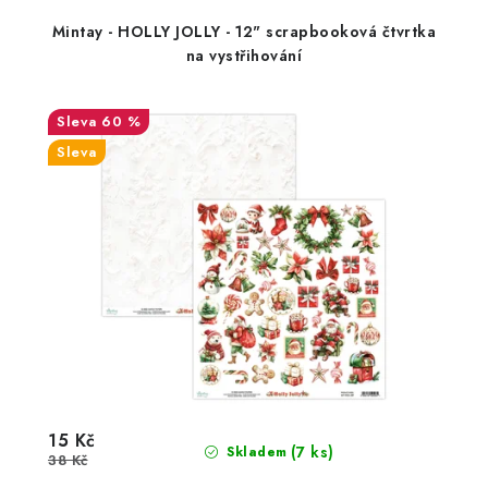
Mintay - HOLLY JOLLY - 12" scrapbooková čtvrtka
na vystřihování
60 %
Sleva
15 Kč
(7 ks)
Skladem
38 Kč