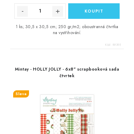
1 ks; 30,5 x 30,5 cm; 250 gr/m2; oboustranná čtvrtka
na vystřihování.
Kód:
89395
Mintay - HOLLY JOLLY - 6x8" scrapbooková sada
čtvrtek
Sleva