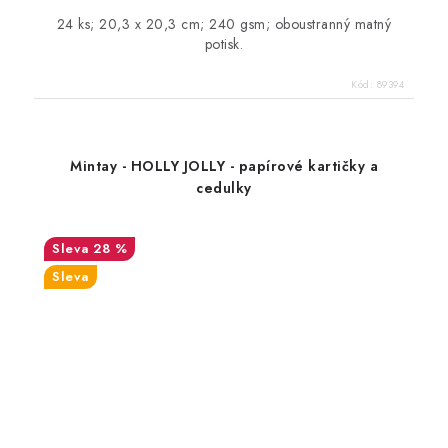
24 ks; 20,3 x 20,3 cm; 240 gsm; oboustranný matný
potisk.
Kód:
89394
Mintay - HOLLY JOLLY - papírové kartičky a
cedulky
28 %
Sleva