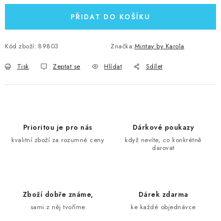
PŘIDAT DO KOŠÍKU
Kód zboží:
89803
Značka:
Mintay by Karola
Tisk
Zeptat se
Hlídat
Sdílet
Prioritou je pro nás
Dárkové poukazy
kvalitní zboží za rozumné ceny
když nevíte, co konkrétně
darovat
Zboží dobře známe,
Dárek zdarma
sami z něj tvoříme
ke každé objednávce