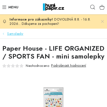
Přejít
Hleda
na
obsah
DOVOLENÁ 8.8. - 16.8.
NOVINKY
2026... Děkujeme za pochopení!
HURÁ DÍLNA
Samolepky
VŠECHNO ZBOŽÍ
Paper House - LIFE ORGANIZED
/ SPORTS FAN - mini samolepky
KNIHAŘSKÝ MATERIÁL
Podrobnosti hodnocení
Neohodnoceno
KURZY NATY LYSAK
OBLÍBENÉ ♥️
FOTORECENZE