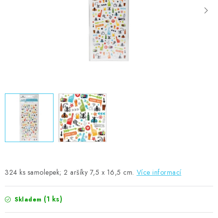
MOJE OBJEDNÁVKA
ZNAČKY
Doprava
Kontakty
Moje objednávka
Oblíbené ♥️
Hodnocení obchodu
Obchodní podmínky
Podmínky ochrany osobních údajů
Ověřování recenzí
Jak nakupovat
324 ks samolepek; 2 aršíky 7,5 x 16,5 cm.
Více informací
(1 ks)
Skladem