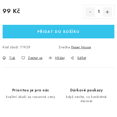
99 Kč
Měrná cena:
PŘIDAT DO KOŠÍKU
Kód zboží:
71929
Značka:
Paper House
Tisk
Zeptat se
Hlídat
Sdílet
Prioritou je pro nás
Dárkové poukazy
kvalitní zboží za rozumné ceny
když nevíte, co konkrétně
darovat