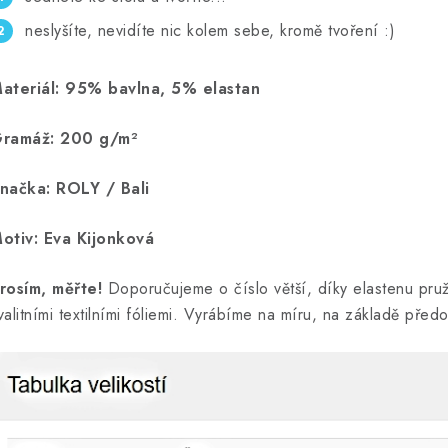
neslyšíte, nevidíte nic kolem sebe, kromě tvoření :)
ateriál: 95% bavlna, 5% elastan
ramáž: 200 g/m²
načka: ROLY / Bali
otiv: Eva Kijonková
rosím, měřte!
Doporučujeme o číslo větší, díky elastenu pruž
valitními textilními fóliemi. Vyrábíme na míru, na základě před