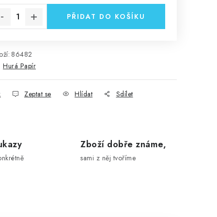
PŘIDAT DO KOŠÍKU
ží:
86482
:
Hurá Papír
k
Zeptat se
Hlídat
Sdílet
ukazy
Zboží dobře známe,
onkrétně
sami z něj tvoříme