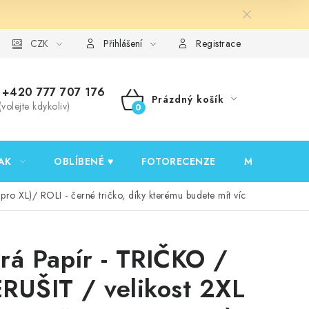
y ochrany osobních údajů
CZK
Ověřování recenzí
Jak nakupovat
Přihlášení
Registrace
+420 777 707 176
Prázdný košík
(volejte kdykoliv)
NÁKUPNÍ
KOŠÍK
AK
OBLÍBENÉ ♥️
FOTORECENZE
MOJE OBJED
o XL)/ ROLI - černé tričko, díky kterému budete mít víc
rá Papír - TRIČKO /
RUŠIT / velikost 2XL