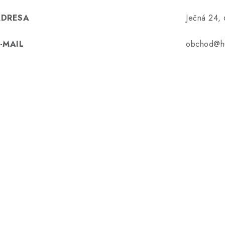
ADRESA
Ječná 24,
-MAIL
obchod@hu