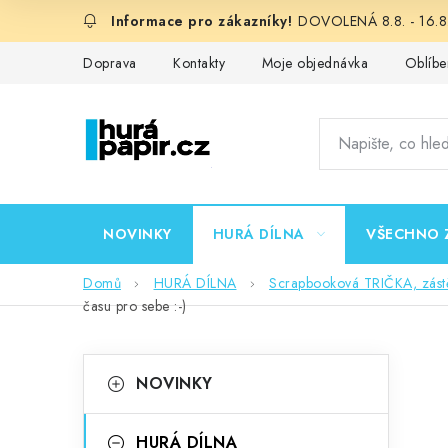
Přejít
DOVOLENÁ 8.8. - 16.8.
na
obsah
Doprava
Kontakty
Moje objednávka
Oblíbe
NOVINKY
HURÁ DÍLNA
VŠECHNO 
Domů
HURÁ DÍLNA
Scrapbooková TRIČKA, zást
času pro sebe :-)
P
K
Přeskočit
NOVINKY
kategorie
a
o
t
HURÁ DÍLNA