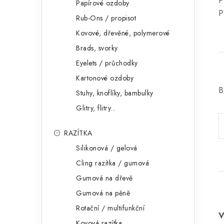
P
Papírové ozdoby
P
Rub-Ons / propisot
Kovové, dřevěné, polymerové
Brads, svorky
Eyelets / průchodky
Kartonové ozdoby
B
Stuhy, knoflíky, bambulky
Glitry, flitry...
RAZÍTKA
Silikonová / gelová
Cling razítka / gumová
Gumová na dřevě
Gumová na pěně
Rotační / multifunkční
Kovová razítka