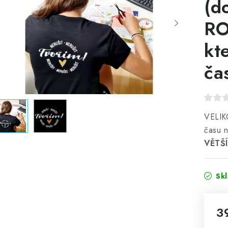
(d
RO
kt
ča
VELIKO
času n
VĚTŠÍ
Sk
3
Mě