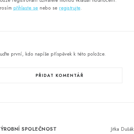
ouze registrovaní uživatelé mohou vkládat hodnocení.
rosím
přihlaste se
nebo se
registrujte
.
uďte první, kdo napíše příspěvek k této položce.
PŘIDAT KOMENTÁŘ
VÝROBNÍ SPOLEČNOST
Jitka Dušá