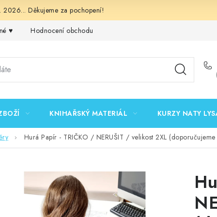
 2026... Děkujeme za pochopení!
né ♥️
Hodnocení obchodu
Obchodní podmínky
Podmínk
ZBOŽÍ
KNIHAŘSKÝ MATERIÁL
KURZY NATY LYS
ěry
Hurá Papír - TRIČKO / NERUŠIT / velikost 2XL (doporučujeme pr
Hu
NE