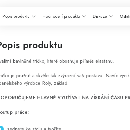
Popis produktu
Hodnocení produktu
Diskuze
Ostat
Popis produktu
valitní bavlněné tričko, které obsahuje příměs elastanu.
ričko je pružné a skvěle tak zvýrazní vaši postavu. Navíc vynik
panělského výrobce Roly, základ.
OPORUČUJEME HLAVNĚ VYUŽÍVAT NA ZÍSKÁNÍ ČASU PR
ostup práce:
sednete ke stolu a tvoříte...