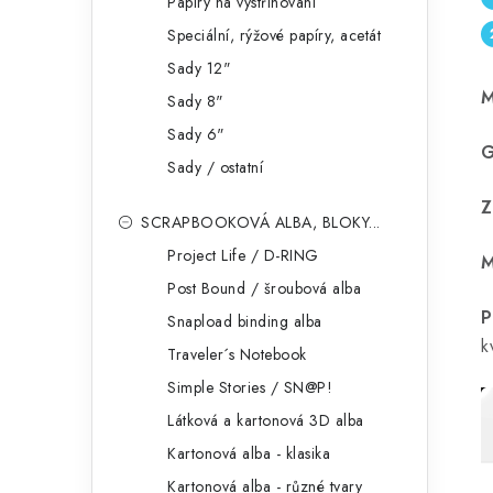
Papíry na vystřihování
Speciální, rýžové papíry, acetát
Sady 12"
M
Sady 8"
Sady 6"
G
Sady / ostatní
Z
SCRAPBOOKOVÁ ALBA, BLOKY...
Project Life / D-RING
M
Post Bound / šroubová alba
P
Snapload binding alba
k
Traveler´s Notebook
Simple Stories / SN@P!
Látková a kartonová 3D alba
Kartonová alba - klasika
Kartonová alba - různé tvary