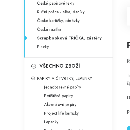
České papírové texty
Ruční práce - alba, deníky...
České kartičky, obrázky
Česká razítka
Scrapbooková TRIČKA, zástěry
Placky
K
VŠECHNO ZBOŽÍ
T
PAPÍRY A ČTVRTKY, LEPENKY
š
Jednobarevné papíry
Potištěné papíry
D
Akvarelové papíry
P
Project life kartičky
Lepenky