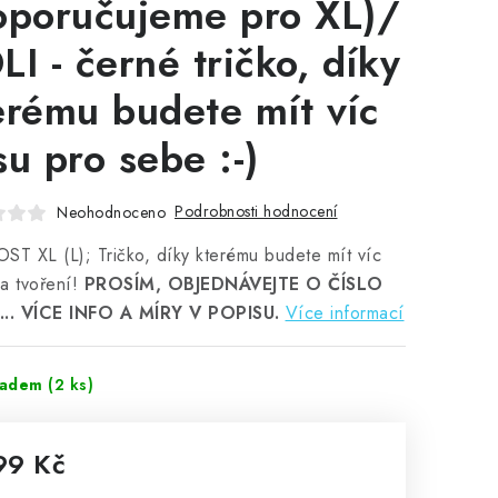
oporučujeme pro XL)/
LI - černé tričko, díky
erému budete mít víc
su pro sebe :-)
Podrobnosti hodnocení
Neohodnoceno
ST XL (L); Tričko, díky kterému budete mít víc
a tvoření!
PROSÍM, OBJEDNÁVEJTE O ČÍSLO
... VÍCE INFO A MÍRY V POPISU.
Více informací
ladem
(2 ks)
99 Kč
rná cena: