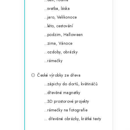
...svatba, láska
...jaro, Velikonoce
...léto, cestování
...podzim, Halloween
...zima, Vánoce
...ozdoby, obrázky
...rámečky
České výrobky ze dřeva
...zápichy do dortů, květináčů
...dřevěné magnetky
...3D prostorové projekty
...rámečky na fotografie
... dřevěné obrázky, krátké texty