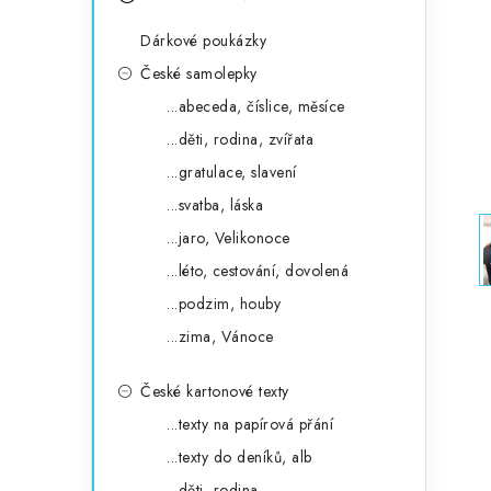
s
e
t
Dárkové poukázky
g
r
České samolepky
o
...abeceda, číslice, měsíce
a
r
...děti, rodina, zvířata
n
i
...gratulace, slavení
e
n
...svatba, láska
í
...jaro, Velikonoce
...léto, cestování, dovolená
p
...podzim, houby
a
...zima, Vánoce
n
České kartonové texty
e
...texty na papírová přání
l
...texty do deníků, alb
...děti, rodina