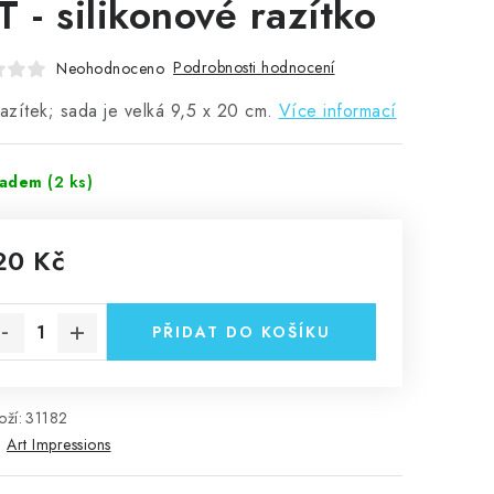
T - silikonové razítko
Podrobnosti hodnocení
Neohodnoceno
razítek; sada je velká 9,5 x 20 cm.
Více informací
ladem
(2 ks)
20 Kč
rná cena:
PŘIDAT DO KOŠÍKU
ží:
31182
:
Art Impressions