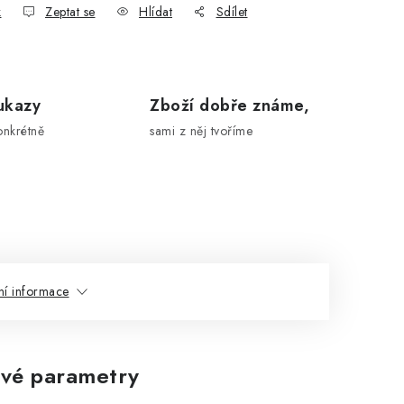
k
Zeptat se
Hlídat
Sdílet
ukazy
Zboží dobře známe,
onkrétně
sami z něj tvoříme
ní informace
vé parametry