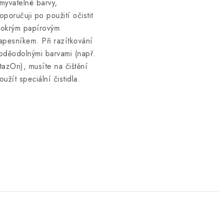
myvatelné barvy,
oporučuji po použití očistit
okrým papírovým
apesníkem. Při razítkování
oděodolnými barvami (např.
tazOn), musíte na čištění
oužít speciální čistidla.