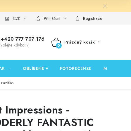
y ochrany osobních údajů
CZK
Ověřování recenzí
Jak nakupovat
Přihlášení
Registrace
+420 777 707 176
Prázdný košík
(volejte kdykoliv)
NÁKUPNÍ
KOŠÍK
AK
OBLÍBENÉ ♥️
FOTORECENZE
MOJE OBJED
 razítko
t Impressions -
DERLY FANTASTIC