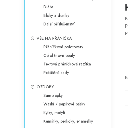
Diáře
Bloky a deníky
B
Další příslušenství
P
P
VŠE NA PŘÁNÍČKA
Přáníčkové polotovary
Celofánové obaly
Textová přáníčková razítka
Potištěné sady
B
OZDOBY
Samolepky
Washi / papírové pásky
Kytky, motýli
Kamínky, perličky, enamelky