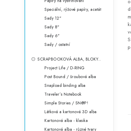
Papíry na vystřihování
o
d
Speciální, rýžové papíry, acetát
m
Sady 12"
k
Sady 8"
v
Sady 6"
S
Sady / ostatní
p
SCRAPBOOKOVÁ ALBA, BLOKY...
Project Life / D-RING
Post Bound / šroubová alba
Snapload binding alba
Traveler´s Notebook
Simple Stories / SN@P!
Látková a kartonová 3D alba
Kartonová alba - klasika
Kartonová alba - různé tvary