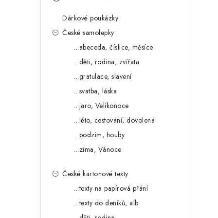
s
e
t
Dárkové poukázky
g
r
České samolepky
o
...abeceda, číslice, měsíce
a
r
...děti, rodina, zvířata
n
i
...gratulace, slavení
e
n
...svatba, láska
í
...jaro, Velikonoce
...léto, cestování, dovolená
p
...podzim, houby
a
...zima, Vánoce
n
České kartonové texty
e
...texty na papírová přání
l
...texty do deníků, alb
...děti, rodina