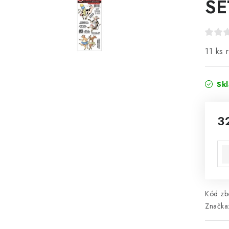
SE
11 ks 
Sk
3
Mě
Kód zbo
Značka