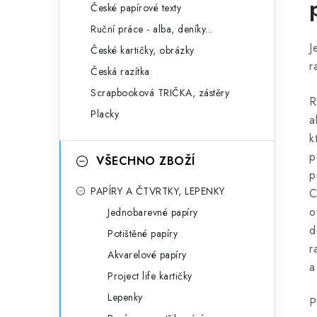
České papírové texty
Ruční práce - alba, deníky...
J
České kartičky, obrázky
r
Česká razítka
Scrapbooková TRIČKA, zástěry
R
Placky
a
k
p
VŠECHNO ZBOŽÍ
p
PAPÍRY A ČTVRTKY, LEPENKY
C
o
Jednobarevné papíry
d
Potištěné papíry
r
Akvarelové papíry
a
Project life kartičky
Lepenky
P