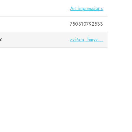
Art Impressions
750810792533
vů
zvířata, hmyz...