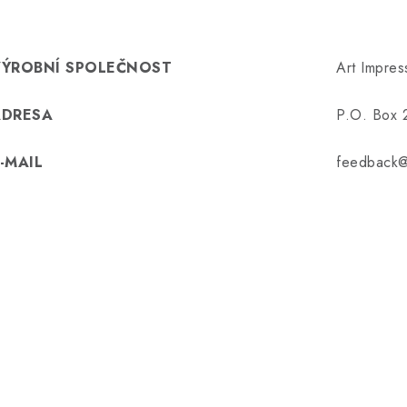
VÝROBNÍ SPOLEČNOST
Art Impres
ADRESA
P.O. Box 
-MAIL
feedback@