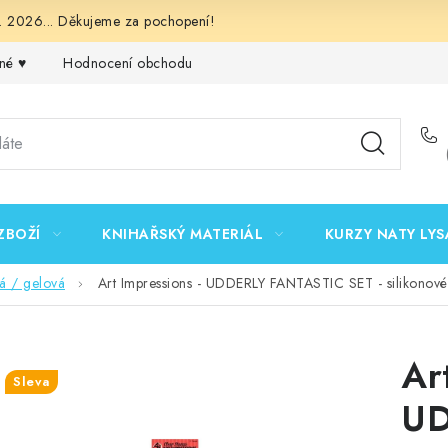
 2026... Děkujeme za pochopení!
né ♥️
Hodnocení obchodu
Obchodní podmínky
Podmínk
ZBOŽÍ
KNIHAŘSKÝ MATERIÁL
KURZY NATY LYS
vá / gelová
Art Impressions - UDDERLY FANTASTIC SET - silikonové
Ar
Sleva
UD