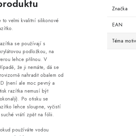
produktu
Značka
e to velmi kvalitní silikonové
EAN
azítko.
Téma moti
azítka se používají s
krylátovou podložkou, na
terou lehce přilnou. V
řípadě, že ji nemáte, dá se
rovizorně nahradit obalem od
D (není ale moc pevný a
tisk razítka nemusí být
okonalý). Po otisku se
azítko lehce sloupne, vyčistí
 suché vrátí zpět na fólii.
okud používáte vodou