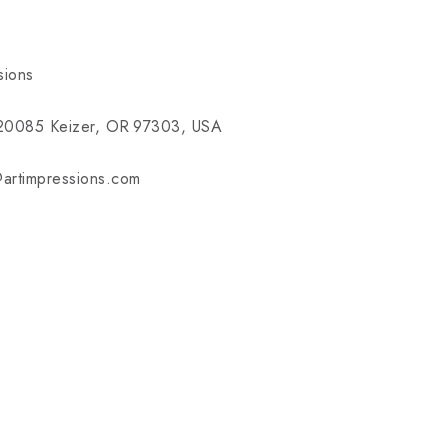
sions
20085 Keizer, OR 97303, USA
artimpressions.com