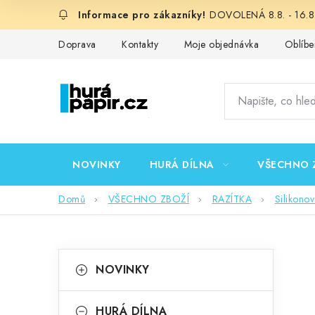
Přejít
DOVOLENÁ 8.8. - 16.8.
na
obsah
Doprava
Kontakty
Moje objednávka
Oblíbe
NOVINKY
HURÁ DÍLNA
VŠECHNO 
Domů
VŠECHNO ZBOŽÍ
RAZÍTKA
Silikono
P
K
Přeskočit
NOVINKY
kategorie
a
o
t
HURÁ DÍLNA