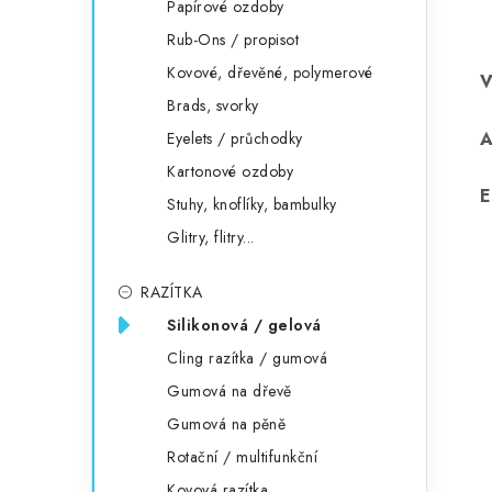
Papírové ozdoby
Rub-Ons / propisot
Kovové, dřevěné, polymerové
Brads, svorky
Eyelets / průchodky
Kartonové ozdoby
E
Stuhy, knoflíky, bambulky
Glitry, flitry...
RAZÍTKA
Silikonová / gelová
Cling razítka / gumová
Gumová na dřevě
Gumová na pěně
Rotační / multifunkční
Kovová razítka