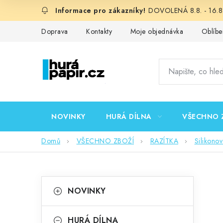
Přejít
DOVOLENÁ 8.8. - 16.8.
na
obsah
Doprava
Kontakty
Moje objednávka
Oblíbe
NOVINKY
HURÁ DÍLNA
VŠECHNO 
Domů
VŠECHNO ZBOŽÍ
RAZÍTKA
Silikono
P
K
Přeskočit
NOVINKY
kategorie
a
o
t
HURÁ DÍLNA