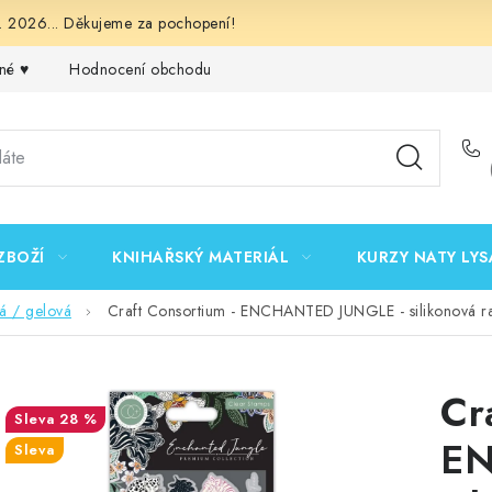
 2026... Děkujeme za pochopení!
né ♥️
Hodnocení obchodu
Obchodní podmínky
Podmínk
ZBOŽÍ
KNIHAŘSKÝ MATERIÁL
KURZY NATY LYS
vá / gelová
Craft Consortium - ENCHANTED JUNGLE - silikonová ra
Cr
28 %
EN
Sleva