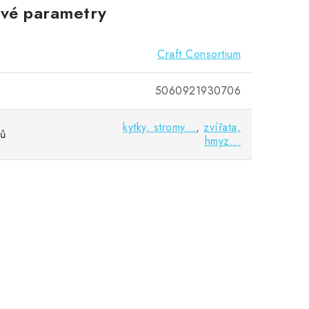
vé parametry
Craft Consortium
5060921930706
kytky, stromy...
,
zvířata,
vů
hmyz...