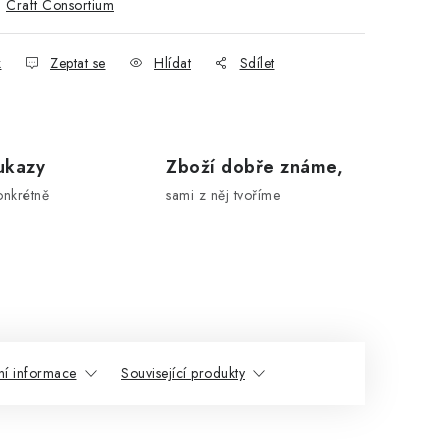
:
Craft Consortium
k
Zeptat se
Hlídat
Sdílet
ukazy
Zboží dobře známe,
onkrétně
sami z něj tvoříme
ní informace
Související produkty