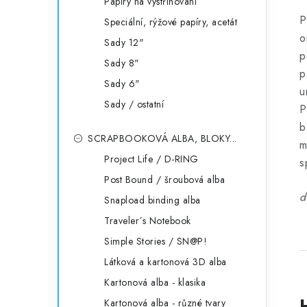
Papíry na vystřihování
P
Speciální, rýžové papíry, acetát
o
Sady 12"
p
Sady 8"
p
Sady 6"
u
Sady / ostatní
P
b
SCRAPBOOKOVÁ ALBA, BLOKY...
m
Project Life / D-RING
s
Post Bound / šroubová alba
d
Snapload binding alba
Traveler´s Notebook
Simple Stories / SN@P!
Látková a kartonová 3D alba
Kartonová alba - klasika
Kartonová alba - různé tvary