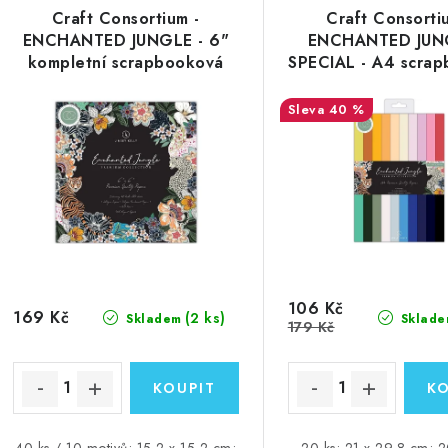
Craft Consortium -
Craft Consorti
ENCHANTED JUNGLE - 6"
ENCHANTED JUN
kompletní scrapbooková
SPECIAL - A4 scra
sada
sada
40 %
106 Kč
169 Kč
(2 ks)
Skladem
Sklade
179 Kč
40 ks / 10 motivů; 15,2 x 15,2 cm;
20 ks; 21 x 29,8 cm; 