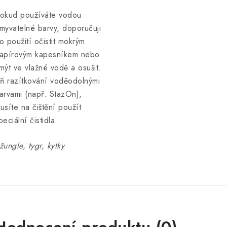
okud používáte vodou
myvatelné barvy, doporučuji
o použití očistit mokrým
apírovým kapesníkem nebo
mýt ve vlažné vodě a osušit.
ři razítkování voděodolnými
arvami (např. StazOn),
usíte na čištění použít
peciální čistidla.
žungle, tygr, kytky