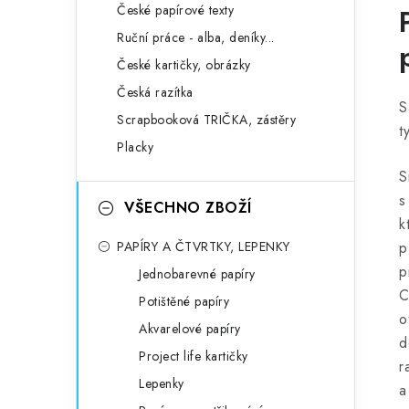
České papírové texty
Ruční práce - alba, deníky...
České kartičky, obrázky
Česká razítka
S
Scrapbooková TRIČKA, zástěry
t
Placky
S
s
VŠECHNO ZBOŽÍ
k
PAPÍRY A ČTVRTKY, LEPENKY
p
p
Jednobarevné papíry
C
Potištěné papíry
o
Akvarelové papíry
d
Project life kartičky
r
Lepenky
a