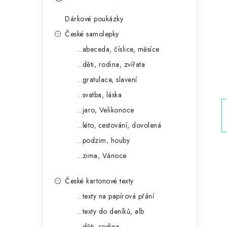
s
e
t
Dárkové poukázky
g
r
České samolepky
o
...abeceda, číslice, měsíce
a
r
...děti, rodina, zvířata
n
i
...gratulace, slavení
e
n
...svatba, láska
í
...jaro, Velikonoce
...léto, cestování, dovolená
p
...podzim, houby
a
...zima, Vánoce
n
České kartonové texty
e
...texty na papírová přání
l
...texty do deníků, alb
...děti, rodina