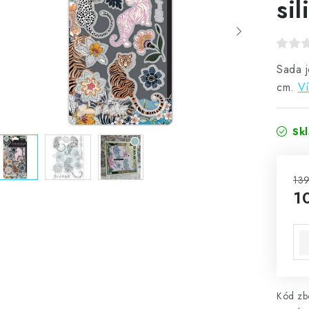
si
Sada j
cm.
Ví
Sk
139
1
Mě
Kód zbo