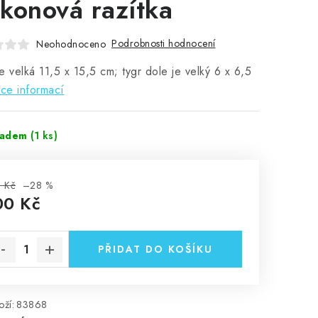
likonová razítka
Podrobnosti hodnocení
Neohodnoceno
e velká 11,5 x 15,5 cm; tygr dole je velký 6 x 6,5
ce informací
ladem
(1 ks)
 Kč
–28 %
00 Kč
rná cena:
PŘIDAT DO KOŠÍKU
ží:
83868