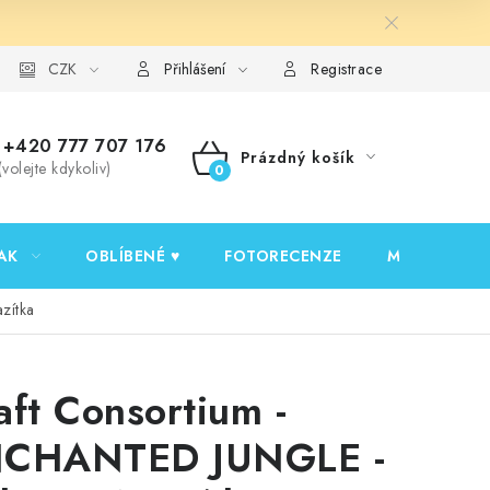
y ochrany osobních údajů
CZK
Ověřování recenzí
Jak nakupovat
Přihlášení
Registrace
+420 777 707 176
Prázdný košík
(volejte kdykoliv)
NÁKUPNÍ
KOŠÍK
AK
OBLÍBENÉ ♥️
FOTORECENZE
MOJE OBJED
zítka
aft Consortium -
CHANTED JUNGLE -