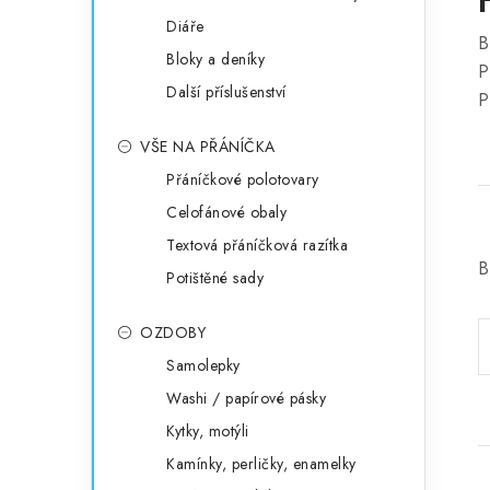
Diáře
B
Bloky a deníky
P
Další příslušenství
P
VŠE NA PŘÁNÍČKA
Přáníčkové polotovary
Celofánové obaly
Textová přáníčková razítka
B
Potištěné sady
OZDOBY
Samolepky
Washi / papírové pásky
Kytky, motýli
Kamínky, perličky, enamelky