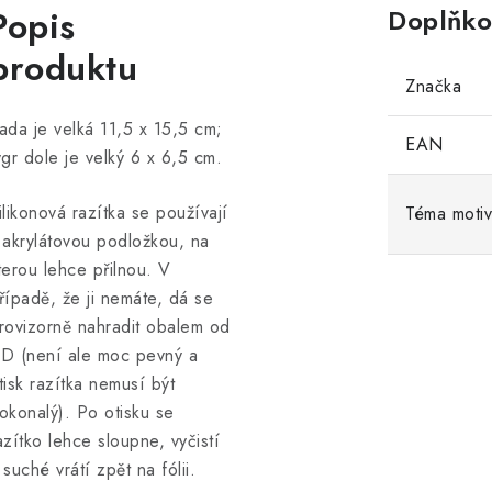
Popis
Doplňko
produktu
Značka
ada je velká 11,5 x 15,5 cm;
EAN
ygr dole je velký 6 x 6,5 cm.
ilikonová razítka se používají
Téma moti
 akrylátovou podložkou, na
terou lehce přilnou. V
řípadě, že ji nemáte, dá se
rovizorně nahradit obalem od
D (není ale moc pevný a
tisk razítka nemusí být
okonalý). Po otisku se
azítko lehce sloupne, vyčistí
 suché vrátí zpět na fólii.