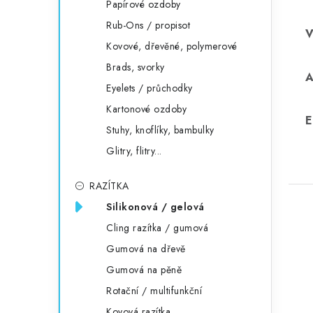
Papírové ozdoby
Rub-Ons / propisot
Kovové, dřevěné, polymerové
Brads, svorky
Eyelets / průchodky
Kartonové ozdoby
E
Stuhy, knoflíky, bambulky
Glitry, flitry...
RAZÍTKA
Silikonová / gelová
Cling razítka / gumová
Gumová na dřevě
Gumová na pěně
Rotační / multifunkční
Kovová razítka