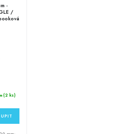
um -
GLE /
pbooková
(2 ks)
m
200 gsm;