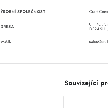
VÝROBNÍ SPOLEČNOST
Craft Cons
Unit 4D, S
ADRESA
DE24 9HL
-MAIL
sales@craf
Související p