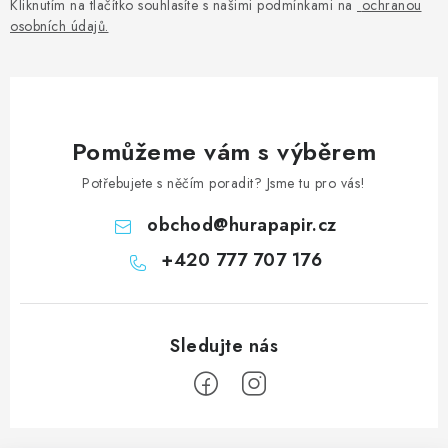
Kliknutím na tlačítko souhlasíte s našimi podmínkami na
ochranou
osobních údajů
.
Pomůžeme vám s výběrem
Potřebujete s něčím poradit? Jsme tu pro vás!
obchod
@
hurapapir.cz
+420 777 707 176
Z