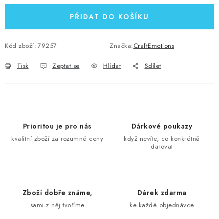
PŘIDAT DO KOŠÍKU
Kód zboží:
79257
Značka:
CraftEmotions
Tisk
Zeptat se
Hlídat
Sdílet
Prioritou je pro nás
Dárkové poukazy
kvalitní zboží za rozumné ceny
když nevíte, co konkrétně
darovat
Zboží dobře známe,
Dárek zdarma
sami z něj tvoříme
ke každé objednávce