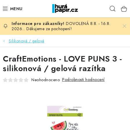
Přejít
Hleda
na
obsah
DOVOLENÁ 8.8. - 16.8.
NOVINKY
2026... Děkujeme za pochopení!
HURÁ DÍLNA
Silikonová / gelová
VŠECHNO ZBOŽÍ
CraftEmotions - LOVE PUNS 3 -
silikonová / gelová razítka
KNIHAŘSKÝ MATERIÁL
Podrobnosti hodnocení
Neohodnoceno
KURZY NATY LYSAK
OBLÍBENÉ ♥️
FOTORECENZE