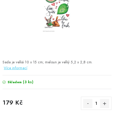
MOJE OBJEDNÁVKA
ZNAČKY
Doprava
Kontakty
Moje objednávka
Oblíbené ♥️
Hodnocení obchodu
Obchodní podmínky
Podmínky ochrany osobních údajů
Ověřování recenzí
Jak nakupovat
Sada je velká 10 x 15 cm; meloun je velký 5,2 x 2,8 cm.
Více informací
(3 ks)
Skladem
179 Kč
Měrná cena: