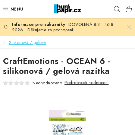
Přejít
Hleda
na
obsah
DOVOLENÁ 8.8. - 16.8.
NOVINKY
2026... Děkujeme za pochopení!
HURÁ DÍLNA
Silikonová / gelová
VŠECHNO ZBOŽÍ
CraftEmotions - OCEAN 6 -
silikonová / gelová razítka
KNIHAŘSKÝ MATERIÁL
Podrobnosti hodnocení
Neohodnoceno
KURZY NATY LYSAK
OBLÍBENÉ ♥️
FOTORECENZE