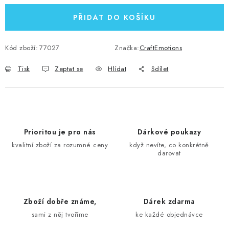
PŘIDAT DO KOŠÍKU
Kód zboží:
77027
Značka:
CraftEmotions
Tisk
Zeptat se
Hlídat
Sdílet
Prioritou je pro nás
Dárkové poukazy
kvalitní zboží za rozumné ceny
když nevíte, co konkrétně
darovat
Zboží dobře známe,
Dárek zdarma
sami z něj tvoříme
ke každé objednávce