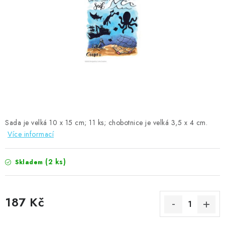
MOJE OBJEDNÁVKA
ZNAČKY
Doprava
Kontakty
Moje objednávka
Oblíbené ♥️
Hodnocení obchodu
Obchodní podmínky
Podmínky ochrany osobních údajů
Ověřování recenzí
Jak nakupovat
Sada je velká 10 x 15 cm; 11 ks; chobotnice je velká 3,5 x 4 cm.
Více informací
(2 ks)
Skladem
187 Kč
Měrná cena: