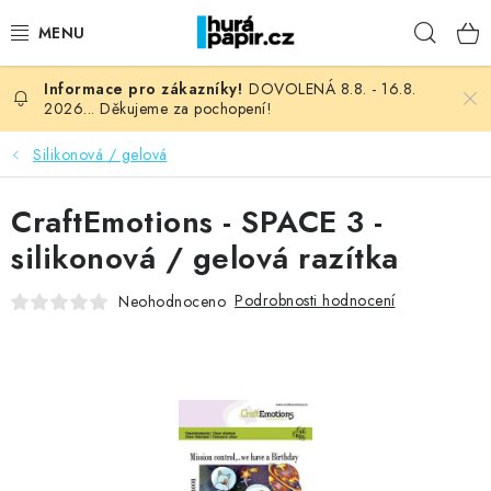
Přejít
Hleda
na
obsah
DOVOLENÁ 8.8. - 16.8.
NOVINKY
2026... Děkujeme za pochopení!
HURÁ DÍLNA
Silikonová / gelová
VŠECHNO ZBOŽÍ
CraftEmotions - SPACE 3 -
silikonová / gelová razítka
KNIHAŘSKÝ MATERIÁL
Podrobnosti hodnocení
Neohodnoceno
KURZY NATY LYSAK
OBLÍBENÉ ♥️
FOTORECENZE