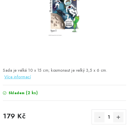
MOJE OBJEDNÁVKA
ZNAČKY
Doprava
Kontakty
Moje objednávka
Oblíbené ♥️
Hodnocení obchodu
Obchodní podmínky
Podmínky ochrany osobních údajů
Ověřování recenzí
Jak nakupovat
Sada je velká 10 x 15 cm; kosmonaut je velký 3,5 x 6 cm.
Více informací
(2 ks)
Skladem
179 Kč
Měrná cena: