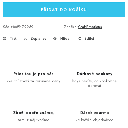
PŘIDAT DO KOŠÍKU
Kód zboží:
79259
Značka:
CraftEmotions
Tisk
Zeptat se
Hlídat
Sdílet
Prioritou je pro nás
Dárkové poukazy
kvalitní zboží za rozumné ceny
když nevíte, co konkrétně
darovat
Zboží dobře známe,
Dárek zdarma
sami z něj tvoříme
ke každé objednávce