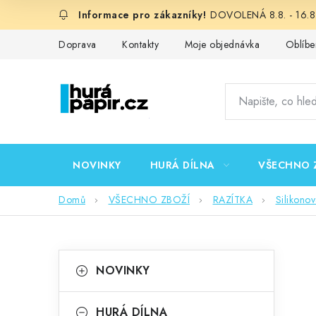
Přejít
DOVOLENÁ 8.8. - 16.8.
na
obsah
Doprava
Kontakty
Moje objednávka
Oblíbe
NOVINKY
HURÁ DÍLNA
VŠECHNO 
Domů
VŠECHNO ZBOŽÍ
RAZÍTKA
Silikono
P
K
Přeskočit
NOVINKY
kategorie
a
o
t
HURÁ DÍLNA