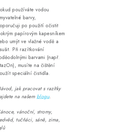
okud používáte vodou
myvatelné barvy,
oporučuji po použití očistit
okrým papírovým kapesníkem
ebo umýt ve vlažné vodě a
sušit. Při razítkování
oděodolnými barvami (např.
tazOn), musíte na čištění
oužít speciální čistidla.
ávod, jak pracovat s razítky
ajdete na našem
blogu
.
ánoce, vánoční, stromy,
edvěd, tučňáci, sáně, zima,
glů