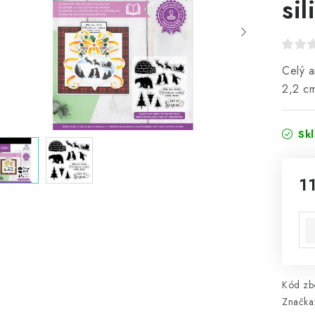
si
Celý a
2,2 c
Sk
1
Mě
Kód zbo
Značka