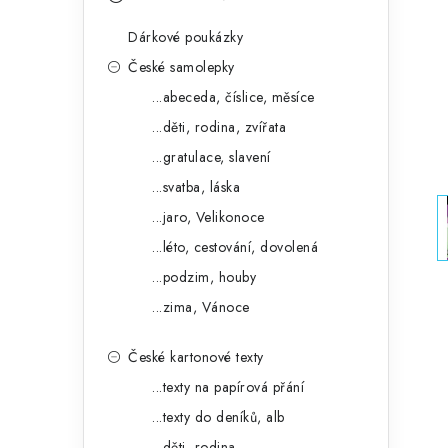
s
e
t
Dárkové poukázky
g
r
České samolepky
o
...abeceda, číslice, měsíce
a
r
...děti, rodina, zvířata
n
i
...gratulace, slavení
e
n
...svatba, láska
í
...jaro, Velikonoce
...léto, cestování, dovolená
p
...podzim, houby
a
...zima, Vánoce
n
České kartonové texty
e
...texty na papírová přání
l
...texty do deníků, alb
...děti, rodina