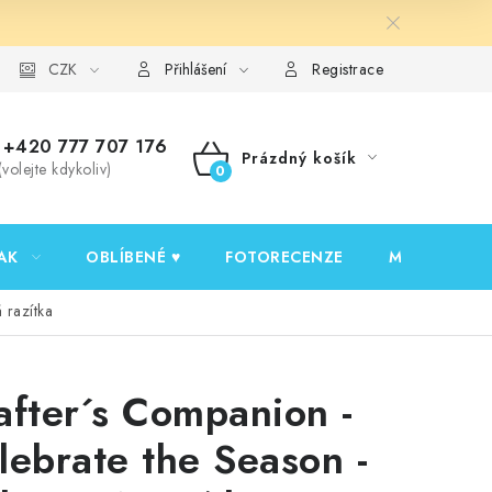
y ochrany osobních údajů
CZK
Ověřování recenzí
Jak nakupovat
Přihlášení
Registrace
+420 777 707 176
Prázdný košík
(volejte kdykoliv)
NÁKUPNÍ
KOŠÍK
AK
OBLÍBENÉ ♥️
FOTORECENZE
MOJE OBJED
 razítka
after´s Companion -
lebrate the Season -