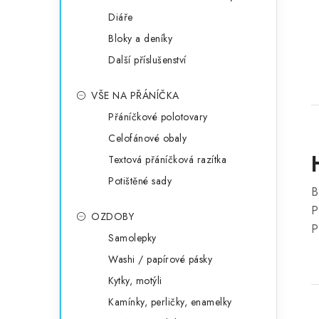
Diáře
Bloky a deníky
Další příslušenství
VŠE NA PŘÁNÍČKA
Přáníčkové polotovary
Celofánové obaly
Textová přáníčková razítka
Potištěné sady
B
P
OZDOBY
P
Samolepky
Washi / papírové pásky
Kytky, motýli
Kamínky, perličky, enamelky