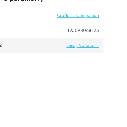
Crafter´s Companion
195094068125
vů
zima, Vánoce...