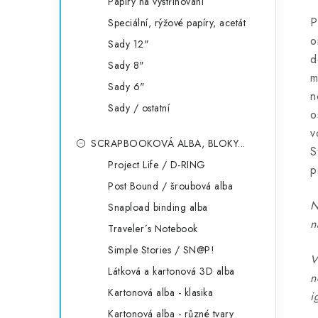
Papíry na vystřihování
P
Speciální, rýžové papíry, acetát
o
Sady 12"
d
Sady 8"
m
Sady 6"
n
Sady / ostatní
o
v
SCRAPBOOKOVÁ ALBA, BLOKY...
S
Project Life / D-RING
p
Post Bound / šroubová alba
N
Snapload binding alba
n
Traveler´s Notebook
Simple Stories / SN@P!
V
Látková a kartonová 3D alba
n
Kartonová alba - klasika
i
Kartonová alba - různé tvary