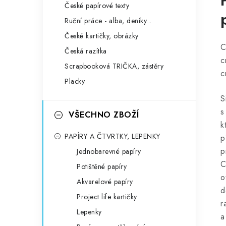
České papírové texty
Ruční práce - alba, deníky...
České kartičky, obrázky
C
Česká razítka
c
Scrapbooková TRIČKA, zástěry
c
Placky
S
s
VŠECHNO ZBOŽÍ
k
PAPÍRY A ČTVRTKY, LEPENKY
p
p
Jednobarevné papíry
C
Potištěné papíry
o
Akvarelové papíry
d
Project life kartičky
r
Lepenky
a