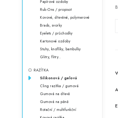
Papírové ozdoby
B
Rub-Ons / propisot
Kovové, dřevěné, polymerové
Brads, svorky
Eyelets / průchodky
Kartonové ozdoby
Stuhy, knoflíky, bambulky
Glitry, flitry...
RAZÍTKA
Silikonová / gelová
Cling razítka / gumová
Gumová na dřevě
Gumová na pěně
E
Rotační / multifunkční
Kovová razítka