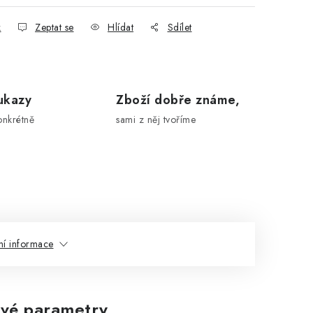
k
Zeptat se
Hlídat
Sdílet
ukazy
Zboží dobře známe,
onkrétně
sami z něj tvoříme
ní informace
vé parametry