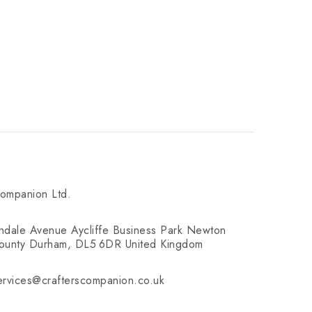
Companion Ltd.
rndale Avenue Aycliffe Business Park Newton
 County Durham, DL5 6DR United Kingdom
ervices@crafterscompanion.co.uk