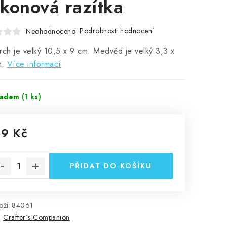
likonová razítka
Podrobnosti hodnocení
Neohodnoceno
rch je velký 10,5 x 9 cm. Medvěd je velký 3,3 x
m.
Více informací
ladem
(1 ks)
19 Kč
rná cena:
PŘIDAT DO KOŠÍKU
ží:
84061
:
Crafter´s Companion