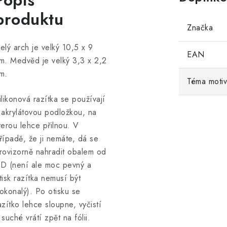
Popis
produktu
Značka
elý arch je velký 10,5 x 9
EAN
m. Medvěd je velký 3,3 x 2,2
m.
Téma moti
ilikonová razítka se používají
 akrylátovou podložkou, na
terou lehce přilnou. V
řípadě, že ji nemáte, dá se
rovizorně nahradit obalem od
D (není ale moc pevný a
tisk razítka nemusí být
okonalý). Po otisku se
azítko lehce sloupne, vyčistí
 suché vrátí zpět na fólii.