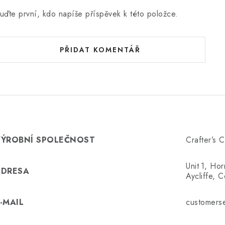
uďte první, kdo napíše příspěvek k této položce.
PŘIDAT KOMENTÁŘ
VÝROBNÍ SPOLEČNOST
Crafter’s 
Unit 1, Ho
ADRESA
Aycliffe,
-MAIL
customers