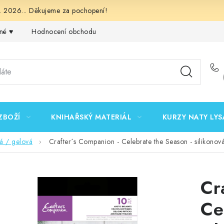
 2026... Děkujeme za pochopení!
né ♥️
Hodnocení obchodu
Obchodní podmínky
Podmínk
ZBOŽÍ
KNIHAŘSKÝ MATERIÁL
KURZY NATY LYS
vá / gelová
Crafter´s Companion - Celebrate the Season - silikonová
Cr
Ce