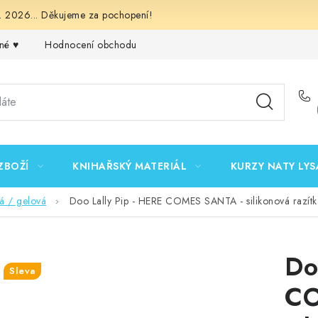
 2026... Děkujeme za pochopení!
né ♥️
Hodnocení obchodu
Obchodní podmínky
Podmínk
ZBOŽÍ
KNIHAŘSKÝ MATERIÁL
KURZY NATY LYS
vá / gelová
Doo Lally Pip - HERE COMES SANTA - silikonová razítk
Do
Sleva
CO