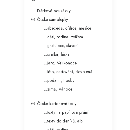
s
e
t
Dárkové poukázky
g
r
České samolepky
o
...abeceda, číslice, měsíce
a
r
...děti, rodina, zvířata
n
i
...gratulace, slavení
e
n
...svatba, láska
í
...jaro, Velikonoce
...léto, cestování, dovolená
p
...podzim, houby
a
...zima, Vánoce
n
České kartonové texty
e
...texty na papírová přání
l
...texty do deníků, alb
...děti, rodina