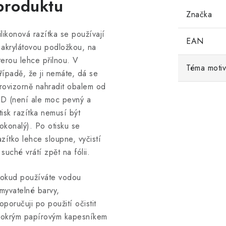
produktu
Značka
ilikonová razítka se používají
EAN
 akrylátovou podložkou, na
terou lehce přilnou. V
Téma moti
řípadě, že ji nemáte, dá se
rovizorně nahradit obalem od
D (není ale moc pevný a
tisk razítka nemusí být
okonalý). Po otisku se
azítko lehce sloupne, vyčistí
 suché vrátí zpět na fólii.
okud používáte vodou
myvatelné barvy,
oporučuji po použití očistit
okrým papírovým kapesníkem