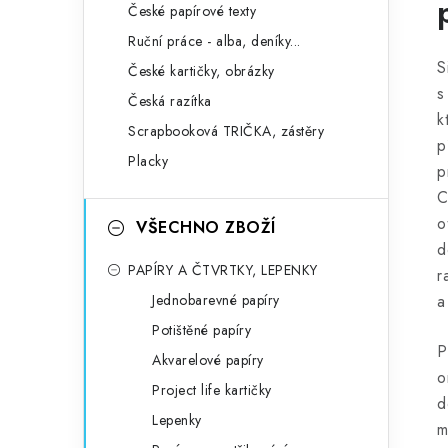
České papírové texty
Ruční práce - alba, deníky...
S
České kartičky, obrázky
s
Česká razítka
k
Scrapbooková TRIČKA, zástěry
p
Placky
p
C
o
VŠECHNO ZBOŽÍ
d
PAPÍRY A ČTVRTKY, LEPENKY
r
Jednobarevné papíry
a
Potištěné papíry
P
Akvarelové papíry
o
Project life kartičky
d
Lepenky
m