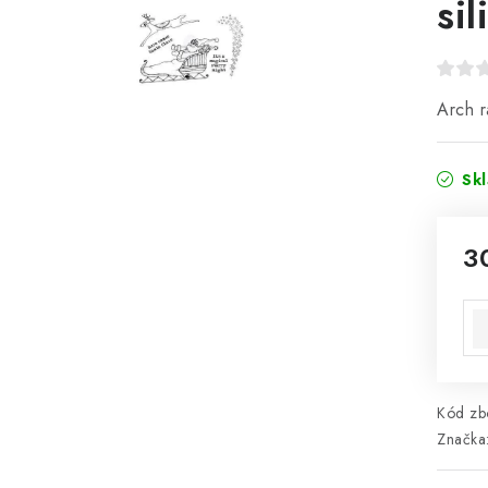
si
Arch r
Sk
3
Mě
Kód zbo
Značka