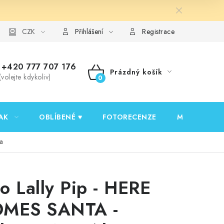
y ochrany osobních údajů
CZK
Ověřování recenzí
Jak nakupovat
Přihlášení
Registrace
+420 777 707 176
Prázdný košík
(volejte kdykoliv)
NÁKUPNÍ
KOŠÍK
AK
OBLÍBENÉ ♥️
FOTORECENZE
MOJE OBJED
a
o Lally Pip - HERE
MES SANTA -