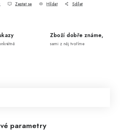
k
Zeptat se
Hlídat
Sdílet
ukazy
Zboží dobře známe,
onkrétně
sami z něj tvoříme
vé parametry