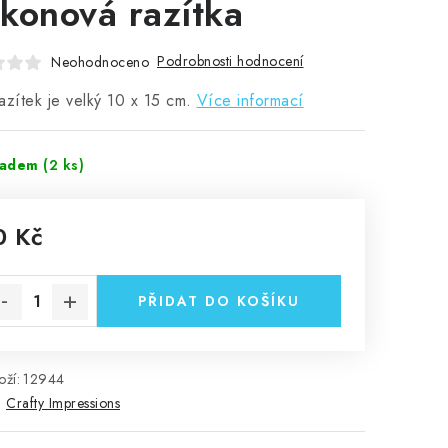
likonová razítka
Podrobnosti hodnocení
Neohodnoceno
azítek je velký 10 x 15 cm.
Více informací
ladem
(2 ks)
0 Kč
rná cena:
PŘIDAT DO KOŠÍKU
ží:
12944
:
Crafty Impressions