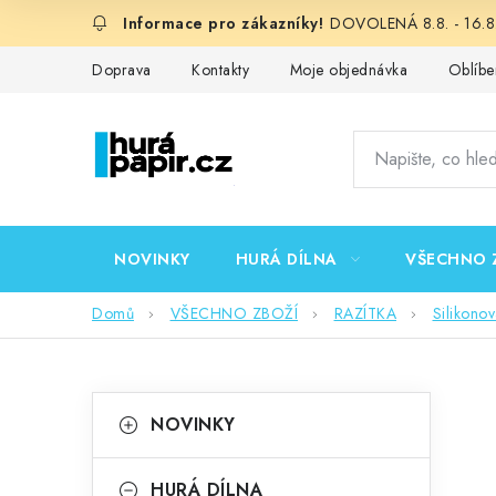
Přejít
DOVOLENÁ 8.8. - 16.8.
na
obsah
Doprava
Kontakty
Moje objednávka
Oblíbe
NOVINKY
HURÁ DÍLNA
VŠECHNO 
Domů
VŠECHNO ZBOŽÍ
RAZÍTKA
Silikono
P
K
Přeskočit
NOVINKY
kategorie
a
o
t
HURÁ DÍLNA