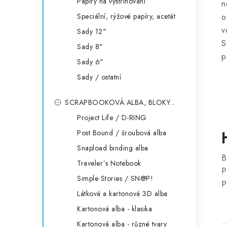
Papíry na vystřihování
n
Speciální, rýžové papíry, acetát
o
v
Sady 12"
S
Sady 8"
p
Sady 6"
Sady / ostatní
SCRAPBOOKOVÁ ALBA, BLOKY...
Project Life / D-RING
Post Bound / šroubová alba
Snapload binding alba
B
Traveler´s Notebook
P
Simple Stories / SN@P!
P
Látková a kartonová 3D alba
Kartonová alba - klasika
Kartonová alba - různé tvary