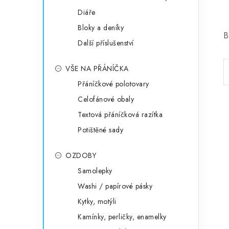
Diáře
Bloky a deníky
B
Další příslušenství
VŠE NA PŘÁNÍČKA
Přáníčkové polotovary
Celofánové obaly
Textová přáníčková razítka
Potištěné sady
OZDOBY
Samolepky
Washi / papírové pásky
Kytky, motýli
Kamínky, perličky, enamelky