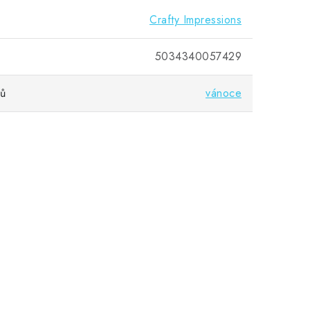
Crafty Impressions
5034340057429
vů
vánoce