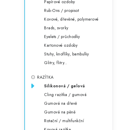
Papírové ozdoby
Rub-Ons / propisot
Kovové, dřevěné, polymerové
Brads, svorky
Eyelets / průchodky
Kartonové ozdoby
Stuhy, knoflíky, bambulky
Glitry, flitry...
RAZÍTKA
Silikonová / gelová
Cling razítka / gumová
Gumová na dřevě
Gumová na pěně
Rotační / multifunkční
Kovová razítka