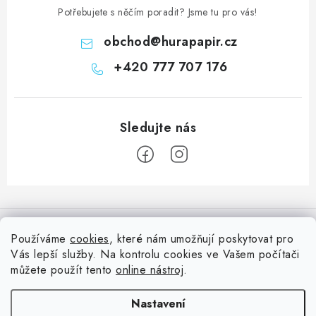
Potřebujete s něčím poradit? Jsme tu pro vás!
obchod
@
hurapapir.cz
+420 777 707 176
Z
á
Informace pro vás
p
Používáme
cookies
, které nám umožňují poskytovat pro
a
Vás lepší služby. Na kontrolu cookies ve Vašem počítači
Doprava
Nepřehlédněte
t
můžete použít tento
online nástroj
.
Kontakty
í
Blog s nápady a návody
Facebook
Nastavení
Moje objednávka