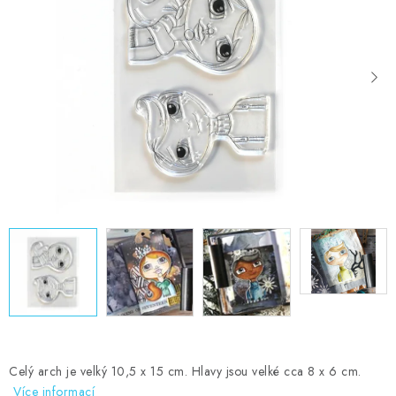
MOJE OBJEDNÁVKA
ZNAČKY
Doprava
Kontakty
Moje objednávka
Oblíbené ♥️
Hodnocení obchodu
Obchodní podmínky
Podmínky ochrany osobních údajů
Ověřování recenzí
Jak nakupovat
Celý arch je velký 10,5 x 15 cm. Hlavy jsou velké cca 8 x 6 cm.
Více informací