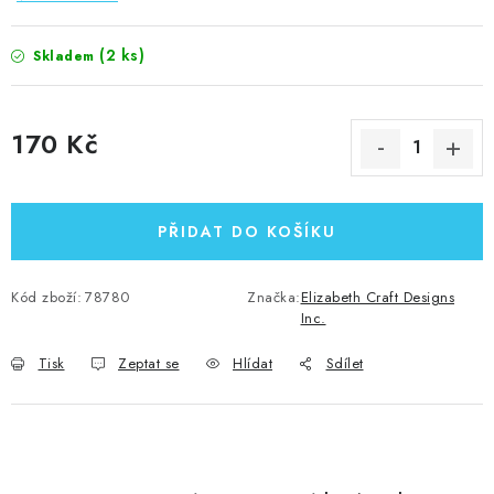
(2 ks)
Skladem
170 Kč
Měrná cena:
PŘIDAT DO KOŠÍKU
Kód zboží:
78780
Značka:
Elizabeth Craft Designs
Inc.
Tisk
Zeptat se
Hlídat
Sdílet