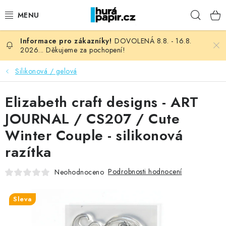
Přejít
Hleda
na
obsah
DOVOLENÁ 8.8. - 16.8.
NOVINKY
2026... Děkujeme za pochopení!
HURÁ DÍLNA
Silikonová / gelová
VŠECHNO ZBOŽÍ
Elizabeth craft designs - ART
JOURNAL / CS207 / Cute
KNIHAŘSKÝ MATERIÁL
Winter Couple - silikonová
razítka
KURZY NATY LYSAK
Podrobnosti hodnocení
Neohodnoceno
OBLÍBENÉ ♥️
Sleva
FOTORECENZE