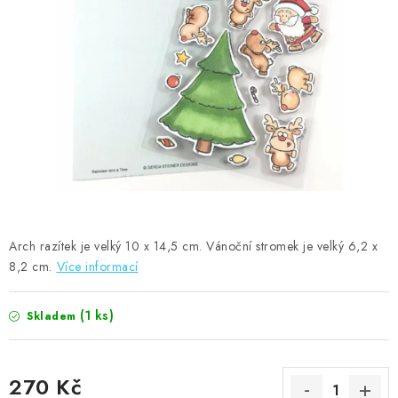
MOJE OBJEDNÁVKA
ZNAČKY
Doprava
Kontakty
Moje objednávka
Oblíbené ♥️
Hodnocení obchodu
Obchodní podmínky
Podmínky ochrany osobních údajů
Ověřování recenzí
Jak nakupovat
Arch razítek je velký 10 x 14,5 cm. Vánoční stromek je velký 6,2 x
8,2 cm.
Více informací
(1 ks)
Skladem
270 Kč