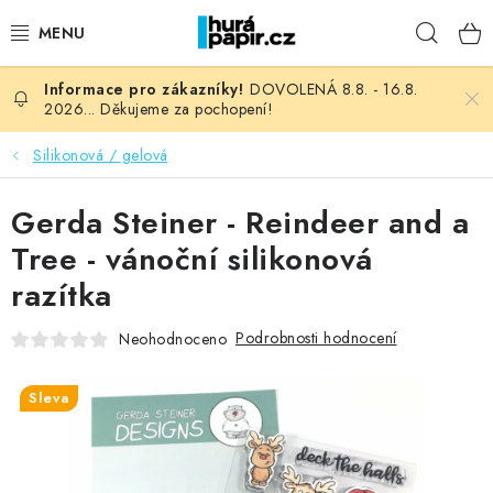
Přejít
Hleda
na
obsah
DOVOLENÁ 8.8. - 16.8.
NOVINKY
2026... Děkujeme za pochopení!
HURÁ DÍLNA
Silikonová / gelová
VŠECHNO ZBOŽÍ
Gerda Steiner - Reindeer and a
Tree - vánoční silikonová
KNIHAŘSKÝ MATERIÁL
razítka
KURZY NATY LYSAK
Podrobnosti hodnocení
Neohodnoceno
OBLÍBENÉ ♥️
Sleva
FOTORECENZE