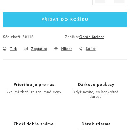
Měrná cena:
PŘIDAT DO KOŠÍKU
Kód zboží:
88112
Značka:
Gerda Steiner
Tisk
Zeptat se
Hlídat
Sdílet
Prioritou je pro nás
Dárkové poukazy
kvalitní zboží za rozumné ceny
když nevíte, co konkrétně
darovat
Zboží dobře známe,
Dárek zdarma