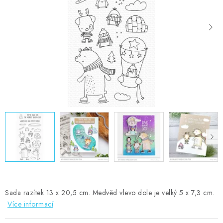
MOJE OBJEDNÁVKA
ZNAČKY
Doprava
Kontakty
Moje objednávka
Oblíbené ♥️
Hodnocení obchodu
Obchodní podmínky
Podmínky ochrany osobních údajů
Ověřování recenzí
Jak nakupovat
Sada razítek 13 x 20,5 cm. Medvěd vlevo dole je velký 5 x 7,3 cm.
Více informací