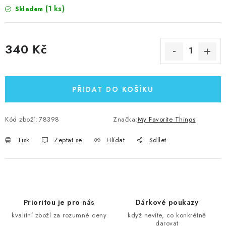
(1 ks)
Skladem
340 Kč
Měrná cena:
PŘIDAT DO KOŠÍKU
Kód zboží:
78398
Značka:
My Favorite Things
Tisk
Zeptat se
Hlídat
Sdílet
Prioritou je pro nás
Dárkové poukazy
kvalitní zboží za rozumné ceny
když nevíte, co konkrétně
darovat