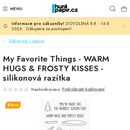
Přejít
Hleda
na
obsah
DOVOLENÁ 8.8. - 16.8.
NOVINKY
2026... Děkujeme za pochopení!
HURÁ DÍLNA
Silikonová / gelová
VŠECHNO ZBOŽÍ
My Favorite Things - WARM
HUGS & FROSTY KISSES -
KNIHAŘSKÝ MATERIÁL
silikonová razítka
KURZY NATY LYSAK
Podrobnosti hodnocení
Neohodnoceno
OBLÍBENÉ ♥️
Sleva
FOTORECENZE