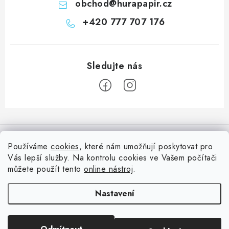
obchod
@
hurapapir.cz
+420 777 707 176
Z
á
Informace pro vás
p
Používáme
cookies
, které nám umožňují poskytovat pro
a
Vás lepší služby. Na kontrolu cookies ve Vašem počítači
Doprava
Nepřehlédněte
t
můžete použít tento
online nástroj
.
Kontakty
í
Blog s nápady a návody
Facebook
Nastavení
Moje objednávka
Slovník pojmů, české návody
Oblíbené ♥️
Copyright 2026
HuráPapír.cz
. Všechna práva vyhrazena.
Upravit nastavení
Hurá TÝM