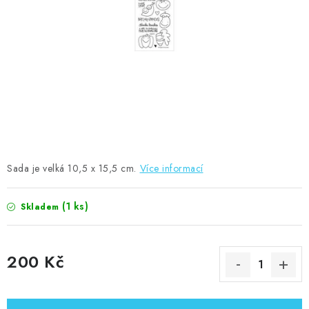
MOJE OBJEDNÁVKA
ZNAČKY
Doprava
Kontakty
Moje objednávka
Oblíbené ♥️
Hodnocení obchodu
Obchodní podmínky
Podmínky ochrany osobních údajů
Ověřování recenzí
Jak nakupovat
Sada je velká 10,5 x 15,5 cm.
Více informací
(1 ks)
Skladem
200 Kč
Měrná cena: