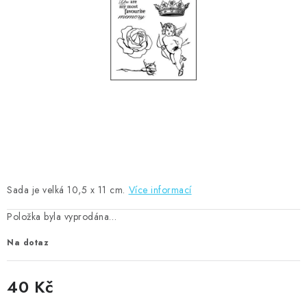
MOJE OBJEDNÁVKA
ZNAČKY
Doprava
Kontakty
Moje objednávka
Oblíbené ♥️
Hodnocení obchodu
Obchodní podmínky
Podmínky ochrany osobních údajů
Ověřování recenzí
Jak nakupovat
Sada je velká 10,5 x 11 cm.
Více informací
Položka byla vyprodána…
Na dotaz
40 Kč
Měrná cena: