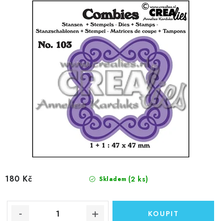
ů
180 Kč
(2 ks)
Skladem