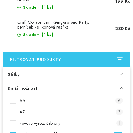
MOJE OBJEDNÁVKA
199 Kč
(1 ks)
Skladem
ZNAČKY
Craft Consortium - Gingerbread Party,
perníček - silikonová razítka
230 Kč
Doprava
Kontakty
Moje objednávka
Oblíbené ♥️
(1 ks)
Skladem
Hodnocení obchodu
Obchodní podmínky
Podmínky ochrany osobních údajů
Ověřování recenzí
FILTROVAT PRODUKTY
Jak nakupovat
Štítky
Další možnosti
A6
6
A7
3
kovové vyřez. šablony
1