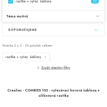
razítka + vyřez. šablony
25
Téma motivů
V
Ř
DOPORUČUJEME
ý
a
p
z
i
e
Stránka
2
z
2
-
25
položek celkem
s
n
razítka + vyřez. šablony
p
í
r
p
Zrušit všechny filtry
o
r
d
o
u
d
Crealies - COMBIES 103 - vyřezávací kovová šablona +
k
u
silikonová razítka
t
k
ů
t