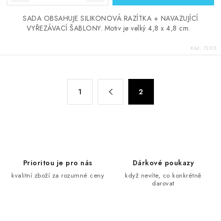
SADA OBSAHUJE SILIKONOVÁ RAZÍTKA + NAVAZUJÍCÍ
VYŘEZÁVACÍ ŠABLONY. Motiv je velký 4,8 x 4,8 cm.
Kód:
72315
O
S
1
2
t
v
r
l
á
á
n
d
k
a
o
c
Prioritou je pro nás
Dárkové poukazy
v
í
kvalitní zboží za rozumné ceny
když nevíte, co konkrétně
á
darovat
p
n
r
í
v