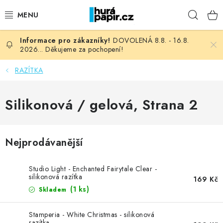
Přejít
Hleda
na
obsah
DOVOLENÁ 8.8. - 16.8.
NOVINKY
2026... Děkujeme za pochopení!
HURÁ DÍLNA
RAZÍTKA
VŠECHNO ZBOŽÍ
Silikonová / gelová
, Strana 2
KNIHAŘSKÝ MATERIÁL
Nejprodávanější
KURZY NATY LYSAK
Studio Light - Enchanted Fairytale Clear -
OBLÍBENÉ ♥️
silikonová razítka
169 Kč
(1 ks)
Skladem
FOTORECENZE
Stamperia - White Christmas - silikonová
razítka