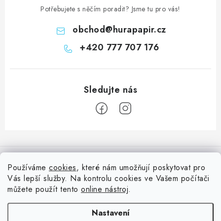
Potřebujete s něčím poradit? Jsme tu pro vás!
obchod
@
hurapapir.cz
+420 777 707 176
Z
á
Informace pro vás
p
Používáme
cookies
, které nám umožňují poskytovat pro
a
Vás lepší služby. Na kontrolu cookies ve Vašem počítači
Doprava
Nepřehlédněte
t
můžete použít tento
online nástroj
.
Kontakty
í
Blog s nápady a návody
Facebook
Nastavení
Moje objednávka