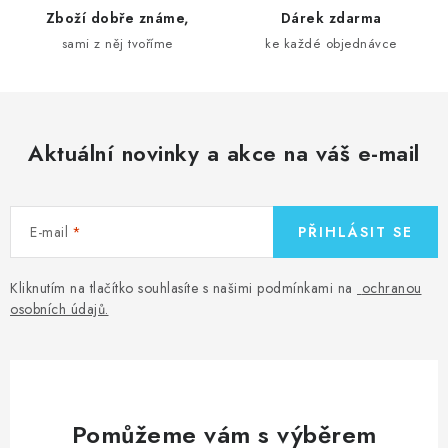
k
Zboží dobře známe,
Dárek zdarma
y
sami z něj tvoříme
ke každé objednávce
v
ý
p
i
Aktuální novinky a akce na váš e-mail
s
u
E-mail
PŘIHLÁSIT SE
Kliknutím na tlačítko souhlasíte s našimi podmínkami na
ochranou
osobních údajů
.
Pomůžeme vám s výběrem