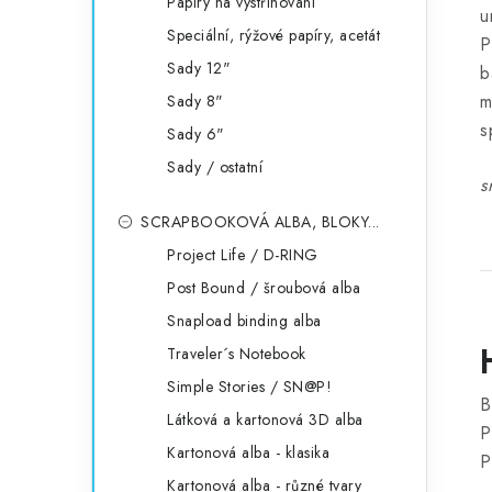
Papíry na vystřihování
u
Speciální, rýžové papíry, acetát
P
Sady 12"
b
m
Sady 8"
s
Sady 6"
Sady / ostatní
s
SCRAPBOOKOVÁ ALBA, BLOKY...
Project Life / D-RING
Post Bound / šroubová alba
Snapload binding alba
Traveler´s Notebook
Simple Stories / SN@P!
B
Látková a kartonová 3D alba
P
Kartonová alba - klasika
P
Kartonová alba - různé tvary