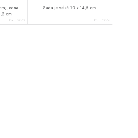
 cm; jedna
Sada je velká 10 x 14,5 cm.
1,2 cm.
Kód:
82162
Kód:
82164