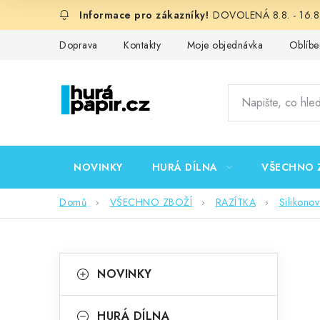
Přejít
DOVOLENÁ 8.8. - 16.8.
na
obsah
Doprava
Kontakty
Moje objednávka
Oblíbe
NOVINKY
HURÁ DÍLNA
VŠECHNO 
Domů
VŠECHNO ZBOŽÍ
RAZÍTKA
Silikono
P
K
Přeskočit
NOVINKY
kategorie
a
o
t
HURÁ DÍLNA