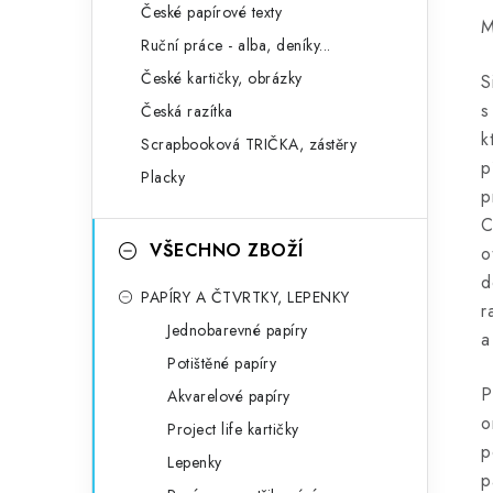
České papírové texty
M
Ruční práce - alba, deníky...
České kartičky, obrázky
S
s
Česká razítka
k
Scrapbooková TRIČKA, zástěry
p
Placky
p
C
VŠECHNO ZBOŽÍ
o
d
PAPÍRY A ČTVRTKY, LEPENKY
r
Jednobarevné papíry
a
Potištěné papíry
P
Akvarelové papíry
o
Project life kartičky
p
Lepenky
p