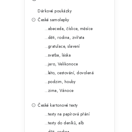
s
e
t
Dárkové poukázky
g
r
České samolepky
o
...abeceda, číslice, měsíce
a
r
...děti, rodina, zvířata
n
i
...gratulace, slavení
e
n
...svatba, láska
í
...jaro, Velikonoce
...léto, cestování, dovolená
p
...podzim, houby
a
...zima, Vánoce
n
České kartonové texty
e
...texty na papírová přání
l
...texty do deníků, alb
...děti, rodina