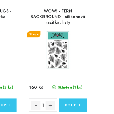
UGS -
WOW! - FERN
tka
BACKGROUND - silikonová
razítka, listy
Sleva
160 Kč
(2 ks)
(1 ks)
m
Skladem