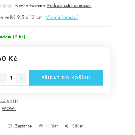
Podrobnosti hodnocení
Neohodnoceno
je velký 9,5 x 13 cm.
Více informací
ladem
(2 ks)
60 Kč
rná cena:
PŘIDAT DO KOŠÍKU
ží:
80114
:
WOW!
k
Zeptat se
Hlídat
Sdílet