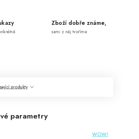
ukazy
Zboží dobře známe,
onkrétně
sami z něj tvoříme
sející produkty
vé parametry
WOW!