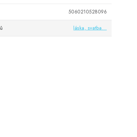
5060210528096
vů
láska, svatba...