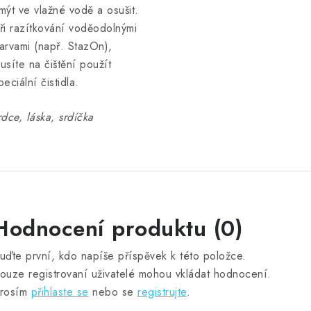
mýt ve vlažné vodě a osušit.
ři razítkování voděodolnými
arvami (např. StazOn),
usíte na čištění použít
peciální čistidla.
rdce, láska, srdíčka
Hodnocení produktu (0)
uďte první, kdo napíše příspěvek k této položce.
ouze registrovaní uživatelé mohou vkládat hodnocení.
rosím
přihlaste se
nebo se
registrujte
.