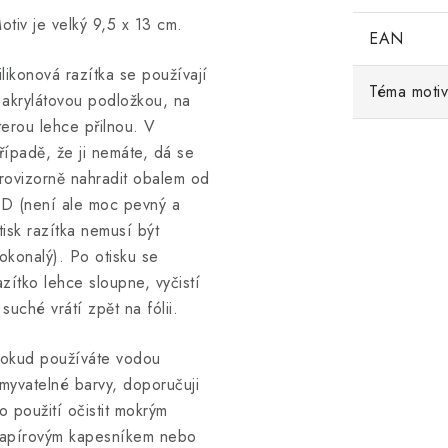
otiv je velký 9,5 x 13 cm.
EAN
ilikonová razítka se používají
Téma moti
 akrylátovou podložkou, na
terou lehce přilnou. V
řípadě, že ji nemáte, dá se
rovizorně nahradit obalem od
D (není ale moc pevný a
tisk razítka nemusí být
okonalý). Po otisku se
azítko lehce sloupne, vyčistí
 suché vrátí zpět na fólii.
okud používáte vodou
myvatelné barvy, doporučuji
o použití očistit mokrým
apírovým kapesníkem nebo