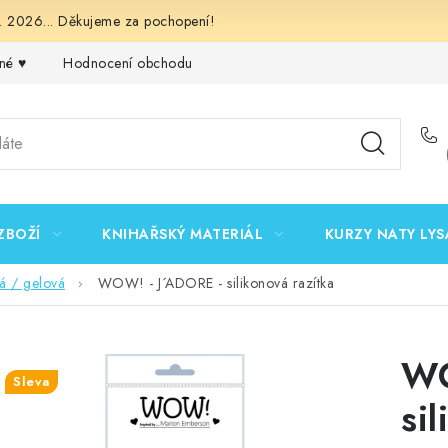
 2026... Děkujeme za pochopení!
né ♥️
Hodnocení obchodu
Obchodní podmínky
Podmínk
ZBOŽÍ
KNIHAŘSKÝ MATERIÁL
KURZY NATY LYS
vá / gelová
WOW! - J´ADORE - silikonová razítka
WO
Sleva
si