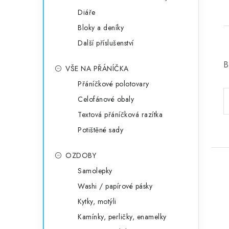
Diáře
Bloky a deníky
Další příslušenství
B
VŠE NA PŘÁNÍČKA
Přáníčkové polotovary
Celofánové obaly
Textová přáníčková razítka
Potištěné sady
OZDOBY
Samolepky
Washi / papírové pásky
Kytky, motýli
Kamínky, perličky, enamelky