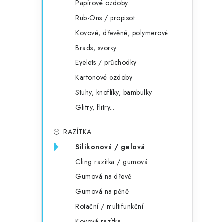
Papírové ozdoby
Rub-Ons / propisot
Kovové, dřevěné, polymerové
Brads, svorky
Eyelets / průchodky
Kartonové ozdoby
Stuhy, knoflíky, bambulky
Glitry, flitry...
RAZÍTKA
Silikonová / gelová
Cling razítka / gumová
Gumová na dřevě
Gumová na pěně
Rotační / multifunkční
Kovová razítka