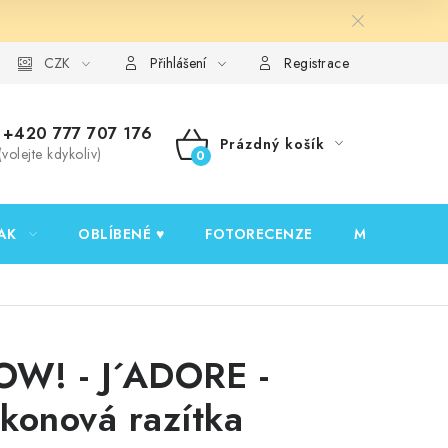
y ochrany osobních údajů
CZK
Ověřování recenzí
Jak nakupovat
Přihlášení
Registrace
+420 777 707 176
Prázdný košík
(volejte kdykoliv)
NÁKUPNÍ
KOŠÍK
AK
OBLÍBENÉ ♥️
FOTORECENZE
MOJE OBJED
W! - J´ADORE -
likonová razítka