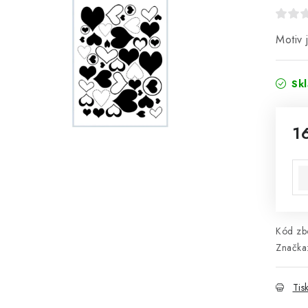
Motiv 
Sk
1
Mě
Kód zbo
Značka
Tis