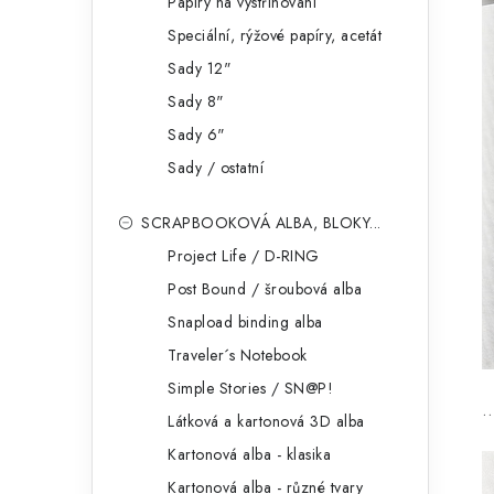
Papíry na vystřihování
Speciální, rýžové papíry, acetát
Sady 12"
Sady 8"
Sady 6"
Sady / ostatní
SCRAPBOOKOVÁ ALBA, BLOKY...
Project Life / D-RING
Post Bound / šroubová alba
Snapload binding alba
Traveler´s Notebook
Simple Stories / SN@P!
…
Látková a kartonová 3D alba
Kartonová alba - klasika
Kartonová alba - různé tvary