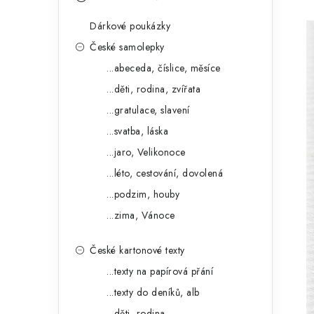
s
e
t
Dárkové poukázky
g
r
České samolepky
o
...abeceda, číslice, měsíce
a
r
...děti, rodina, zvířata
n
i
...gratulace, slavení
e
n
...svatba, láska
í
...jaro, Velikonoce
...léto, cestování, dovolená
p
...podzim, houby
a
...zima, Vánoce
n
České kartonové texty
e
...texty na papírová přání
l
...texty do deníků, alb
...děti, rodina