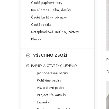
České papírové texty
Ruční práce - alba, deníky...
České kartičky, obrázky
Česká razítka
Scrapbooková TRIČKA, zástěry
Placky
VŠECHNO ZBOŽÍ
P
PAPÍRY A ČTVRTKY, LEPENKY
D
Jednobarevné papíry
Potištěné papíry
Akvarelové papíry
Project life kartičky
Lepenky