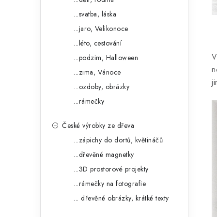
...svatba, láska
...jaro, Velikonoce
...léto, cestování
V
...podzim, Halloween
n
...zima, Vánoce
j
...ozdoby, obrázky
...rámečky
České výrobky ze dřeva
...zápichy do dortů, květináčů
...dřevěné magnetky
...3D prostorové projekty
...rámečky na fotografie
... dřevěné obrázky, krátké texty