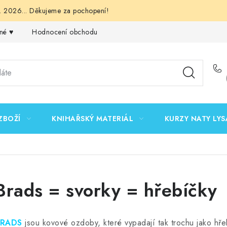
 2026... Děkujeme za pochopení!
né ♥️
Hodnocení obchodu
Obchodní podmínky
Podmínk
ZBOŽÍ
KNIHAŘSKÝ MATERIÁL
KURZY NATY LYS
Brads = svorky = hřebíčky
RADS
jsou kovové ozdoby, které vypadají tak trochu jako hř