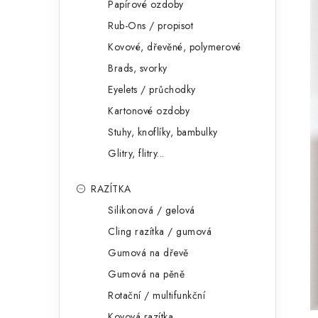
Papírové ozdoby
Rub-Ons / propisot
Kovové, dřevěné, polymerové
Brads, svorky
Eyelets / průchodky
Kartonové ozdoby
Stuhy, knoflíky, bambulky
Glitry, flitry...
RAZÍTKA
Silikonová / gelová
Cling razítka / gumová
Gumová na dřevě
Gumová na pěně
Rotační / multifunkční
Kovová razítka