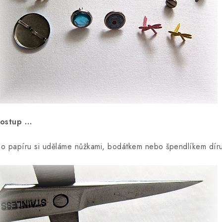
ostup …
o papíru si uděláme nůžkami, bodátkem nebo špendlíkem dír