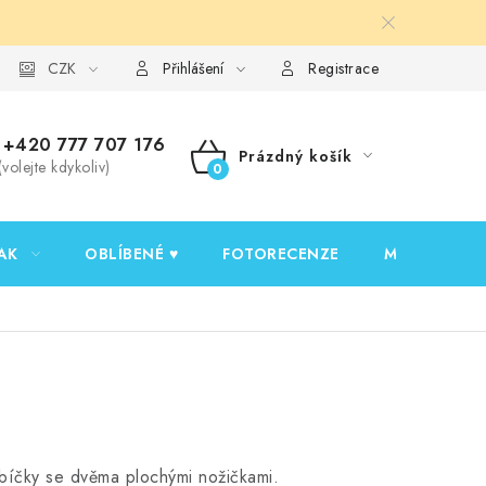
y ochrany osobních údajů
CZK
Ověřování recenzí
Jak nakupovat
Přihlášení
Registrace
+420 777 707 176
Prázdný košík
(volejte kdykoliv)
NÁKUPNÍ
KOŠÍK
AK
OBLÍBENÉ ♥️
FOTORECENZE
MOJE OBJED
ebíčky se dvěma plochými nožičkami.