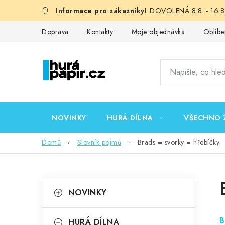
Přejít
DOVOLENÁ 8.8. - 16.8.
na
obsah
Doprava
Kontakty
Moje objednávka
Oblíbe
NOVINKY
HURÁ DÍLNA
VŠECHNO 
Domů
Slovník pojmů
Brads = svorky = hřebíčky
P
K
Přeskočit
NOVINKY
kategorie
a
o
t
B
HURÁ DÍLNA