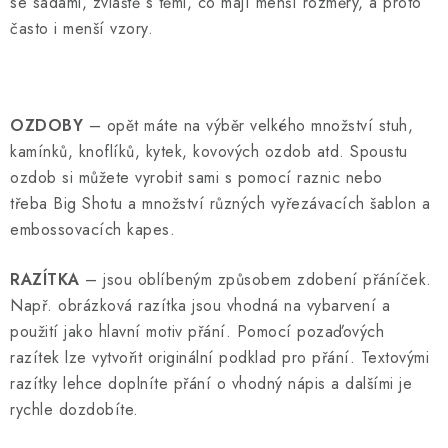
se sadami, zvláště s těmi, co mají menší rozměry, a proto
často i menší vzory.
OZDOBY
– opět máte na výběr velkého množství stuh,
kamínků, knoflíků, kytek, kovových ozdob atd. Spoustu
ozdob si můžete vyrobit sami s pomocí raznic nebo
třeba Big Shotu a množství různých vyřezávacích šablon a
embossovacích kapes.
RAZÍTKA
– jsou oblíbeným způsobem zdobení přáníček.
Např. obrázková razítka jsou vhodná na vybarvení a
použití jako hlavní motiv přání. Pomocí pozaďových
razítek lze vytvořit originální podklad pro přání. Textovými
razítky lehce doplníte přání o vhodný nápis a dalšími je
rychle dozdobíte.