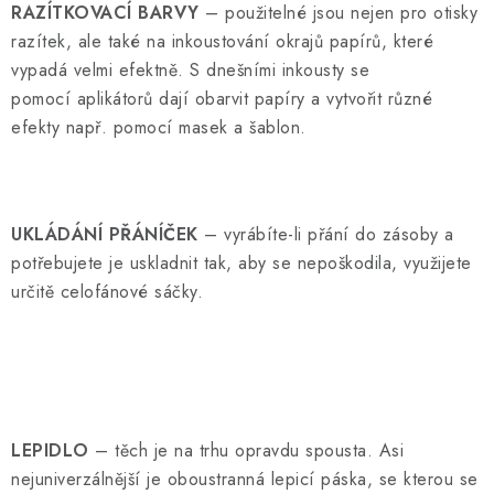
RAZÍTKOVACÍ BARVY
– použitelné jsou nejen pro otisky
razítek, ale také na inkoustování okrajů papírů, které
vypadá velmi efektně. S dnešními inkousty se
pomocí aplikátorů dají obarvit papíry a vytvořit různé
efekty např. pomocí masek a šablon.
UKLÁDÁNÍ PŘÁNÍČEK
– vyrábíte-li přání do zásoby a
potřebujete je uskladnit tak, aby se nepoškodila, využijete
určitě celofánové sáčky.
LEPIDLO
– těch je na trhu opravdu spousta. Asi
nejuniverzálnější je oboustranná lepicí páska, se kterou se