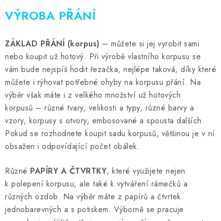
MOJE OBJEDNÁVKA
VÝROBA PŘÁNÍ
ZNAČKY
ZÁKLAD PŘÁNÍ (korpus)
– můžete si jej vyrobit sami
Doprava
Kontakty
Moje objednávka
Oblíbené ♥️
nebo koupit už hotový. Při výrobě vlastního korpusu se
vám bude nejspíš hodit řezačka, nejlépe taková, díky které
Hodnocení obchodu
Obchodní podmínky
můžete i rýhovat potřebné ohyby na korpusu přání. Na
Podmínky ochrany osobních údajů
Ověřování recenzí
výběr však máte i z velkého množství už hotových
Jak nakupovat
korpusů – různé tvary, velikosti a typy, různé barvy a
vzory, korpusy s otvory, embosované a spousta dalších.
Pokud se rozhodnete koupit sadu korpusů, většinou je v ní
obsažen i odpovídající počet obálek.
Různé
PAPÍRY A ČTVRTKY
, které využijete nejen
k polepení korpusu, ale také k vytváření rámečků a
různých ozdob. Na výběr máte z papírů a čtvrtek
jednobarevných a s potiskem. Výborně se pracuje