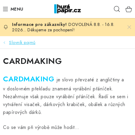
Přejít
Hleda
na
obsah
DOVOLENÁ 8.8. - 16.8.
NOVINKY
2026... Děkujeme za pochopení!
HURÁ DÍLNA
Slovník pojmů
VŠECHNO ZBOŽÍ
CARDMAKING
KNIHAŘSKÝ MATERIÁL
CARDMAKING
je slovo převzaté z angličtiny a
KURZY NATY LYSAK
v doslovném překladu znamená vyrábění přáníček.
Nezahrnuje však pouze vyrábění přáníček. Řadí se sem i
OBLÍBENÉ ♥️
vytváření visaček, dárkových krabiček, obálek a různých
papírových dárků.
FOTORECENZE
Co se vám při výrobě může hodit…