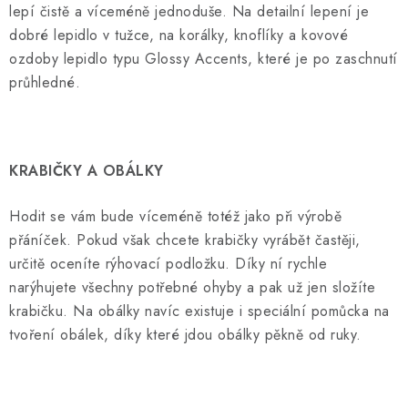
lepí čistě a víceméně jednoduše. Na detailní lepení je
dobré lepidlo v tužce, na korálky, knoflíky a kovové
ozdoby lepidlo typu Glossy Accents, které je po zaschnutí
průhledné.
KRABIČKY A OBÁLKY
Hodit se vám bude víceméně totéž jako při výrobě
přáníček. Pokud však chcete krabičky vyrábět častěji,
určitě oceníte rýhovací podložku. Díky ní rychle
narýhujete všechny potřebné ohyby a pak už jen složíte
krabičku. Na obálky navíc existuje i speciální pomůcka na
tvoření obálek, díky které jdou obálky pěkně od ruky.