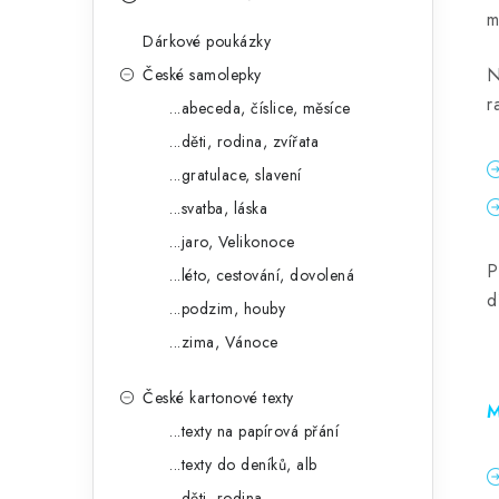
s
e
m
t
Dárkové poukázky
g
r
N
České samolepky
o
r
...abeceda, číslice, měsíce
a
r
...děti, rodina, zvířata
n
i
...gratulace, slavení
e
n
...svatba, láska
í
...jaro, Velikonoce
P
...léto, cestování, dovolená
p
d
...podzim, houby
a
...zima, Vánoce
n
České kartonové texty
e
M
...texty na papírová přání
l
...texty do deníků, alb
...děti, rodina