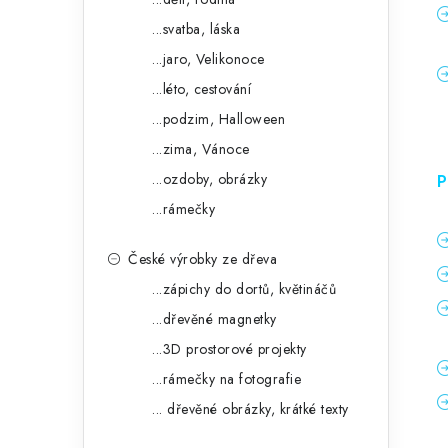
...svatba, láska
...jaro, Velikonoce
...léto, cestování
...podzim, Halloween
...zima, Vánoce
...ozdoby, obrázky
P
...rámečky
České výrobky ze dřeva
...zápichy do dortů, květináčů
...dřevěné magnetky
...3D prostorové projekty
...rámečky na fotografie
... dřevěné obrázky, krátké texty