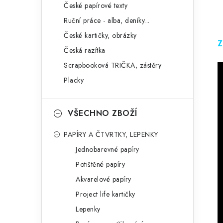
České papírové texty
Ruční práce - alba, deníky...
České kartičky, obrázky
Z
Česká razítka
Scrapbooková TRIČKA, zástěry
Placky
VŠECHNO ZBOŽÍ
PAPÍRY A ČTVRTKY, LEPENKY
Jednobarevné papíry
Potištěné papíry
Akvarelové papíry
Project life kartičky
Lepenky