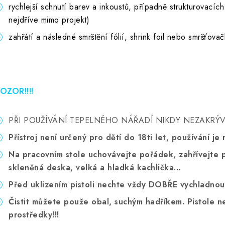
rychlejší schnutí barev a inkoustů, případně strukturovacích
nejdříve mimo projekt)
zahřátí a následné smrštění fólií, shrink foil nebo smršťovač
OZOR!!!!
PŘI POUŽÍVÁNÍ TEPELNÉHO NÁŘADÍ NIKDY NEZAKRÝVE
Přístroj není určený pro dětí do 18ti let, používání 
Na pracovním stole uchovávejte pořádek, zahřívejte p
skleněná deska, velká a hladká kachlička...
Před uklizením pistoli nechte vždy DOBŘE vychladn
Čistit můžete použe obal, suchým hadříkem. Pistole nes
prostředky!!!