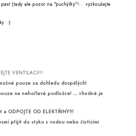
 past (tady ale pozor na "puchýřky"!... vyzkoušejte
ky :-)
JTE VENTILACI!!!
je možné pouze za dohledu dospělých!
ouze na nehořlavé podložce! ... vhodné je
out a ODPOJTE OD ELEKTŘINY!!!
mí přijít do styku s vodou nebo čistícími