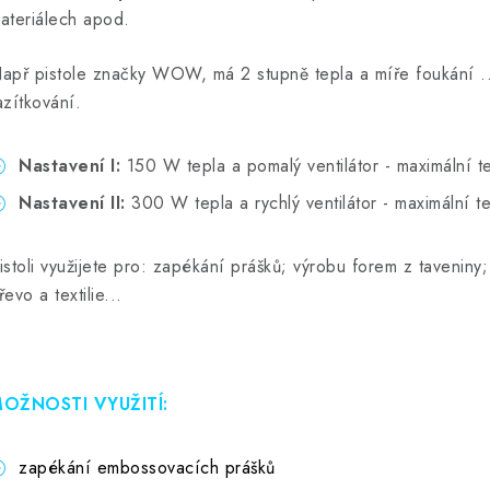
ateriálech apod.
apř pistole značky WOW, má 2 stupně tepla a míře foukání ...
azítkování.
Nastavení I:
150 W tepla a pomalý ventilátor - maximální t
Nastavení II:
300 W tepla a rychlý ventilátor - maximální t
istoli využijete pro:
zapékání prášků; v
ýrobu forem z taveniny
řevo a textilie...
OŽNOSTI VYUŽITÍ:
zapékání embossovacích prášků