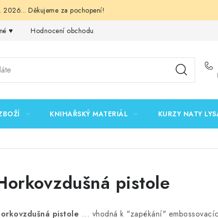
 2026... Děkujeme za pochopení!
né ♥️
Hodnocení obchodu
Obchodní podmínky
Podmínk
ZBOŽÍ
KNIHAŘSKÝ MATERIÁL
KURZY NATY LYS
Horkovzdušná pistole
orkovzdušná pistole
... vhodná k "zapékání" embossovacích