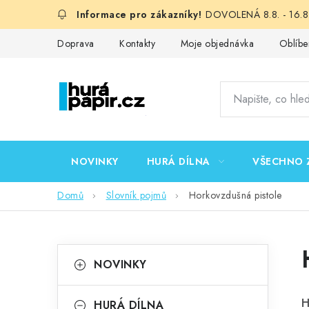
Přejít
DOVOLENÁ 8.8. - 16.8.
na
obsah
Doprava
Kontakty
Moje objednávka
Oblíbe
NOVINKY
HURÁ DÍLNA
VŠECHNO 
Domů
Slovník pojmů
Horkovzdušná pistole
P
K
Přeskočit
NOVINKY
kategorie
a
o
t
H
HURÁ DÍLNA