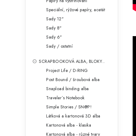
Papíry na vystřihování
Speciální, rýžové papíry, acetát
Sady 12"
Sady 8"
Sady 6"
Sady / ostatní
SCRAPBOOKOVÁ ALBA, BLOKY...
Project Life / D-RING
Post Bound / šroubová alba
Snapload binding alba
Traveler´s Notebook
Simple Stories / SN@P!
Látková a kartonová 3D alba
Kartonová alba - klasika
Kartonová alba - různé tvary