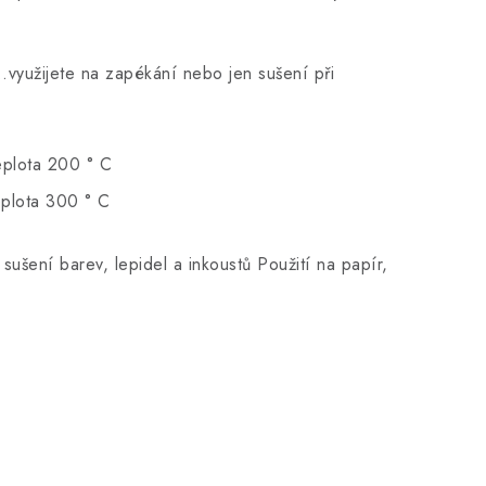
využijete na zapékání nebo jen sušení při
eplota 200 ° C
eplota 300 ° C
;
s
ušení barev, lepidel a inkoustů
Použití na papír,