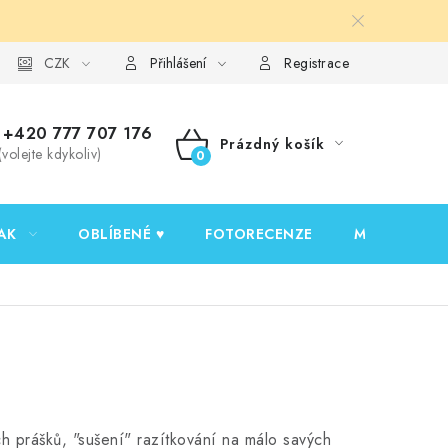
y ochrany osobních údajů
CZK
Ověřování recenzí
Jak nakupovat
Přihlášení
Registrace
+420 777 707 176
Prázdný košík
(volejte kdykoliv)
NÁKUPNÍ
KOŠÍK
AK
OBLÍBENÉ ♥️
FOTORECENZE
MOJE OBJED
 prášků, "sušení" razítkování na málo savých