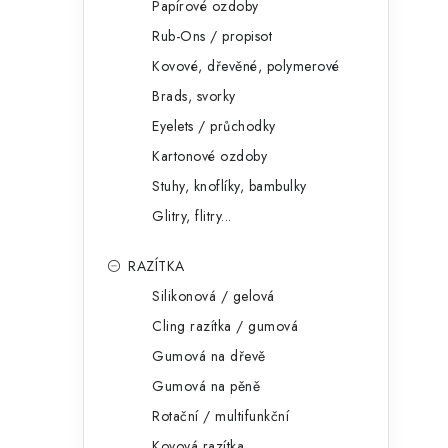
Papírové ozdoby
Rub-Ons / propisot
Kovové, dřevěné, polymerové
Brads, svorky
Eyelets / průchodky
Kartonové ozdoby
Stuhy, knoflíky, bambulky
Glitry, flitry...
RAZÍTKA
Silikonová / gelová
Cling razítka / gumová
Gumová na dřevě
Gumová na pěně
Rotační / multifunkční
Kovová razítka