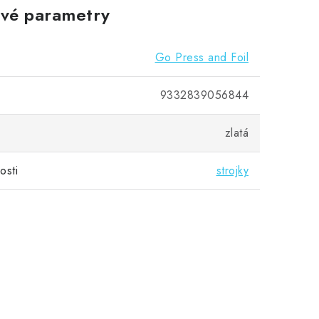
vé parametry
Go Press and Foil
9332839056844
zlatá
osti
strojky