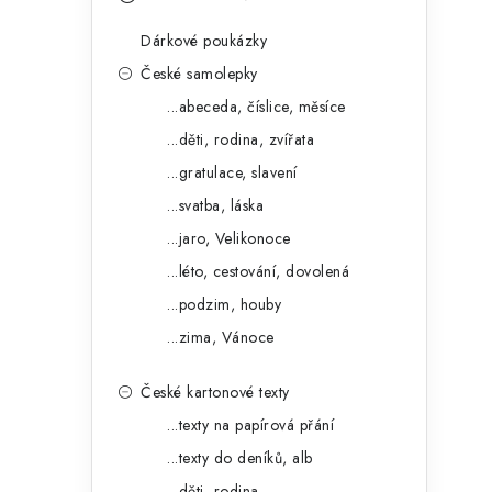
s
e
t
Dárkové poukázky
g
r
České samolepky
o
...abeceda, číslice, měsíce
a
r
...děti, rodina, zvířata
n
i
...gratulace, slavení
e
n
...svatba, láska
í
...jaro, Velikonoce
...léto, cestování, dovolená
p
...podzim, houby
a
...zima, Vánoce
n
České kartonové texty
e
...texty na papírová přání
l
...texty do deníků, alb
...děti, rodina