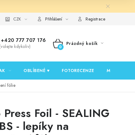
y ochrany osobních údajů
CZK
Ověřování recenzí
Jak nakupovat
Přihlášení
Registrace
+420 777 707 176
Prázdný košík
(volejte kdykoliv)
NÁKUPNÍ
KOŠÍK
AK
OBLÍBENÉ ♥️
FOTORECENZE
MOJE OBJED
ní fólie
 Press Foil - SEALING
BS - lepíky na