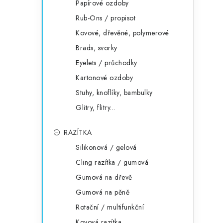
Papírové ozdoby
Rub-Ons / propisot
Kovové, dřevěné, polymerové
Brads, svorky
Eyelets / průchodky
Kartonové ozdoby
Stuhy, knoflíky, bambulky
Glitry, flitry...
RAZÍTKA
Silikonová / gelová
Cling razítka / gumová
Gumová na dřevě
Gumová na pěně
Rotační / multifunkční
Kovová razítka