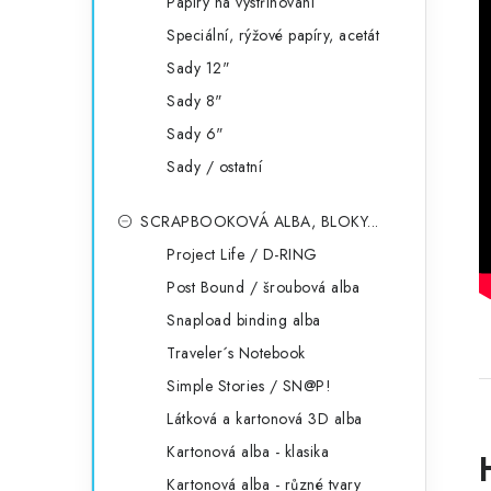
Papíry na vystřihování
Speciální, rýžové papíry, acetát
Sady 12"
Sady 8"
Sady 6"
Sady / ostatní
SCRAPBOOKOVÁ ALBA, BLOKY...
Project Life / D-RING
Post Bound / šroubová alba
Snapload binding alba
Traveler´s Notebook
Simple Stories / SN@P!
Látková a kartonová 3D alba
Kartonová alba - klasika
Kartonová alba - různé tvary