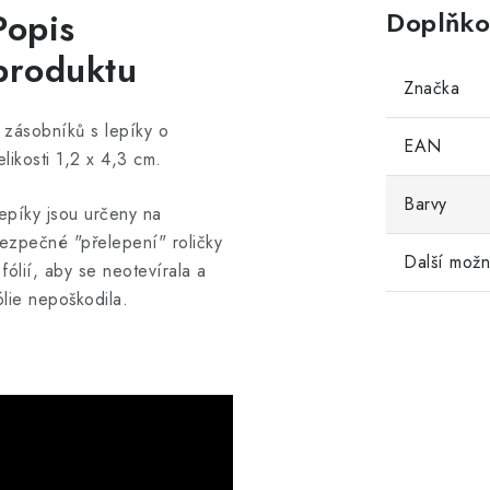
Popis
Doplňko
produktu
Značka
 zásobníků s lepíky o
EAN
elikosti 1,2 x 4,3 cm.
Barvy
epíky jsou určeny na
ezpečné "přelepení" roličky
Další možn
 fólií, aby se neotevírala a
ólie nepoškodila.