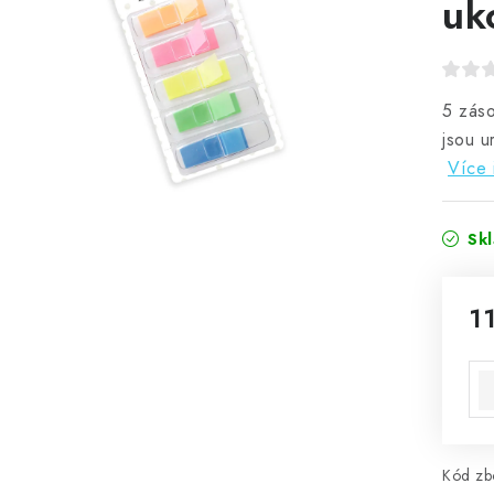
uk
5 záso
jsou u
Více 
Sk
1
Mě
Kód zbo