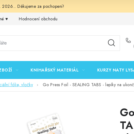
 2026... Děkujeme za pochopení!
né ♥️
Hodnocení obchodu
Obchodní podmínky
Podmínk
ZBOŽÍ
KNIHAŘSKÝ MATERIÁL
KURZY NATY LYS
iální fólie, vločky
Go Press Foil - SEALING TABS - lepíky na ukonče
Go
TA