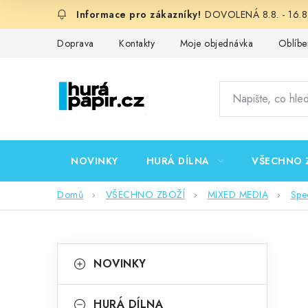
Přejít
DOVOLENÁ 8.8. - 16.8.
na
obsah
Doprava
Kontakty
Moje objednávka
Oblíbe
NOVINKY
HURÁ DÍLNA
VŠECHNO 
Domů
VŠECHNO ZBOŽÍ
MIXED MEDIA
Spec
P
K
Přeskočit
NOVINKY
kategorie
a
o
t
HURÁ DÍLNA