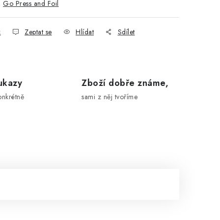
:
Go Press and Foil
k
Zeptat se
Hlídat
Sdílet
ukazy
Zboží dobře známe,
onkrétně
sami z něj tvoříme