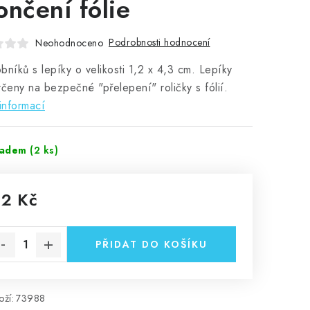
ončení fólie
Podrobnosti hodnocení
Neohodnoceno
bníků s lepíky o velikosti 1,2 x 4,3 cm. Lepíky
rčeny na bezpečné "přelepení" roličky s fólií.
informací
ladem
(2 ks)
12 Kč
rná cena:
PŘIDAT DO KOŠÍKU
ží:
73988