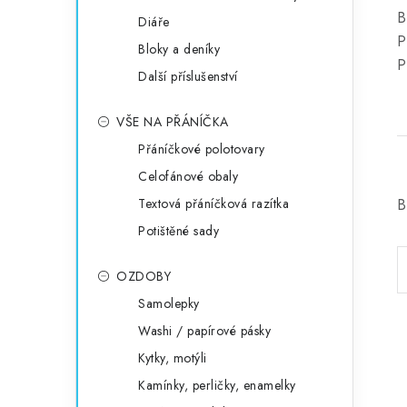
B
Diáře
P
Bloky a deníky
P
Další příslušenství
VŠE NA PŘÁNÍČKA
Přáníčkové polotovary
Celofánové obaly
Textová přáníčková razítka
B
Potištěné sady
OZDOBY
Samolepky
Washi / papírové pásky
Kytky, motýli
Kamínky, perličky, enamelky