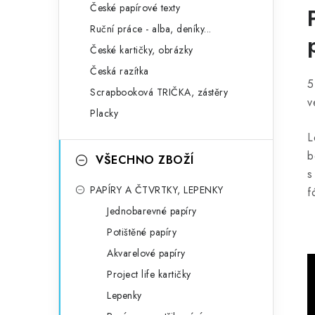
České papírové texty
Ruční práce - alba, deníky...
České kartičky, obrázky
Česká razítka
5
Scrapbooková TRIČKA, zástěry
v
Placky
L
b
VŠECHNO ZBOŽÍ
s
PAPÍRY A ČTVRTKY, LEPENKY
f
Jednobarevné papíry
Potištěné papíry
Akvarelové papíry
Project life kartičky
Lepenky