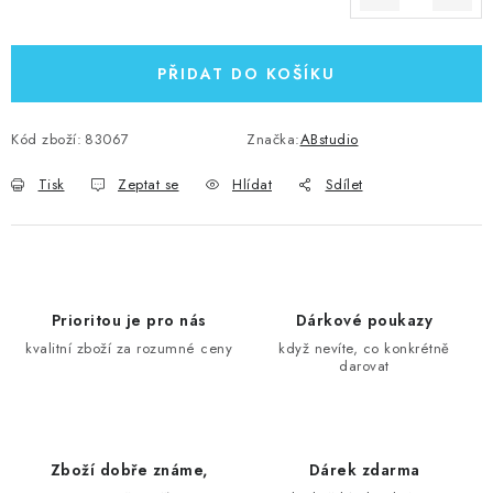
Měrná cena:
PŘIDAT DO KOŠÍKU
Kód zboží:
83067
Značka:
ABstudio
Tisk
Zeptat se
Hlídat
Sdílet
Prioritou je pro nás
Dárkové poukazy
kvalitní zboží za rozumné ceny
když nevíte, co konkrétně
darovat
Zboží dobře známe,
Dárek zdarma