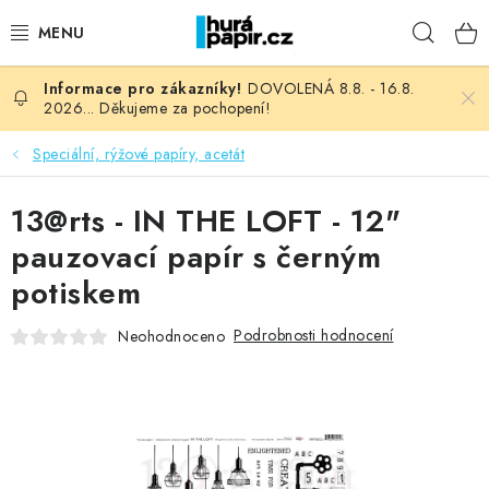
Přejít
Hleda
na
obsah
DOVOLENÁ 8.8. - 16.8.
NOVINKY
2026... Děkujeme za pochopení!
HURÁ DÍLNA
Speciální, rýžové papíry, acetát
VŠECHNO ZBOŽÍ
13@rts - IN THE LOFT - 12"
pauzovací papír s černým
KNIHAŘSKÝ MATERIÁL
potiskem
KURZY NATY LYSAK
Podrobnosti hodnocení
Neohodnoceno
OBLÍBENÉ ♥️
FOTORECENZE