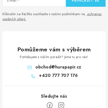
E-mail
PŘIHLÁSIT SE
Kliknutím na tlačítko souhlasíte s našimi podmínkami na
ochranou
osobních údajů
.
Pomůžeme vám s výběrem
Potřebujete s něčím poradit? Jsme tu pro vás!
obchod
@
hurapapir.cz
+420 777 707 176