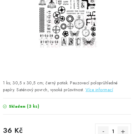
MOJE OBJEDNÁVKA
ZNAČKY
Doprava
Kontakty
Moje objednávka
Oblíbené ♥️
Hodnocení obchodu
Obchodní podmínky
Podmínky ochrany osobních údajů
Ověřování recenzí
Jak nakupovat
1 ks; 30,5 x 30,5 cm; černý potisk. Pauzovací poloprůhledné
papíry. Saténový povrch, vysoká průsvitnost.
Více informací
(3 ks)
Skladem
36 Kč