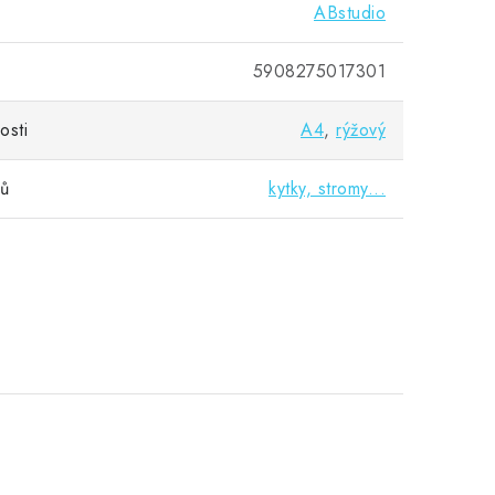
ABstudio
5908275017301
osti
A4
,
rýžový
vů
kytky, stromy...