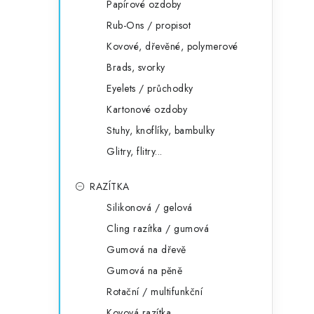
Papírové ozdoby
Rub-Ons / propisot
Kovové, dřevěné, polymerové
Brads, svorky
Eyelets / průchodky
Kartonové ozdoby
Stuhy, knoflíky, bambulky
Glitry, flitry...
RAZÍTKA
Silikonová / gelová
Cling razítka / gumová
Gumová na dřevě
Gumová na pěně
Rotační / multifunkční
Kovová razítka