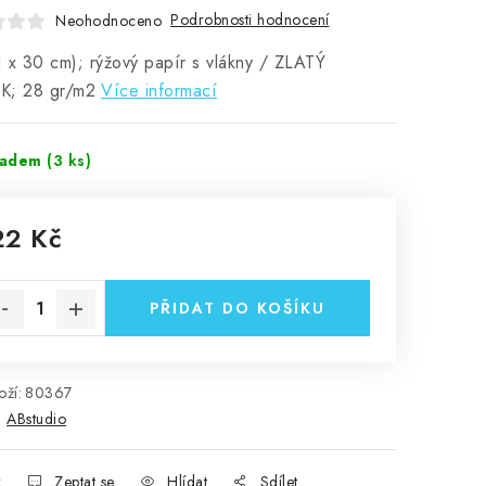
Podrobnosti hodnocení
Neohodnoceno
 x 30 cm); rýžový papír s vlákny / ZLATÝ
K; 28 gr/m2
Více informací
ladem
(3 ks)
22 Kč
rná cena:
PŘIDAT DO KOŠÍKU
ží:
80367
:
ABstudio
k
Zeptat se
Hlídat
Sdílet