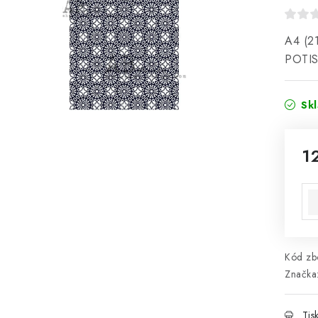
A4 (21
POTIS
Sk
1
Mě
Kód zbo
Značka
Tis