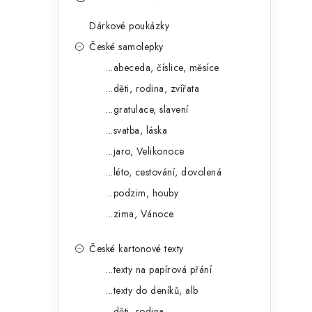
s
e
t
Dárkové poukázky
g
r
České samolepky
o
...abeceda, číslice, měsíce
a
r
...děti, rodina, zvířata
n
i
...gratulace, slavení
e
n
...svatba, láska
í
...jaro, Velikonoce
...léto, cestování, dovolená
p
...podzim, houby
a
...zima, Vánoce
n
České kartonové texty
e
...texty na papírová přání
l
...texty do deníků, alb
...děti, rodina