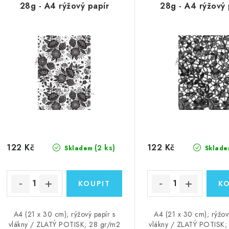
28g - A4 rýžový papír
28g - A4 rýžový 
122 Kč
122 Kč
(2 ks)
Skladem
Sklade
A4 (21 x 30 cm); rýžový papír s
A4 (21 x 30 cm); rýžov
vlákny / ZLATÝ POTISK; 28 gr/m2
vlákny / ZLATÝ POTISK;