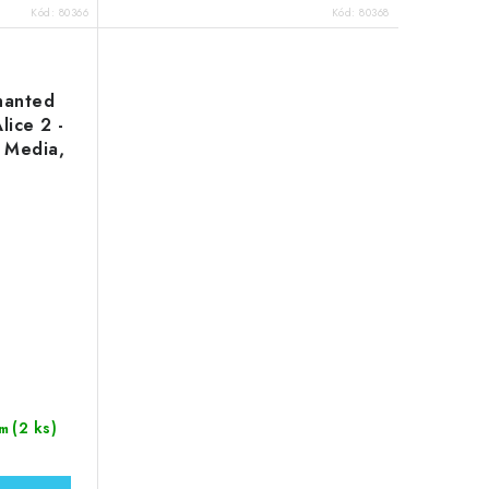
Kód:
80366
Kód:
80368
hanted
lice 2 -
 Media,
ý papír
(2 ks)
m