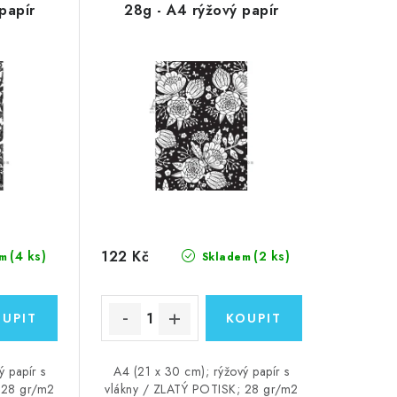
papír
28g - A4 rýžový papír
122 Kč
(4 ks)
(2 ks)
m
Skladem
ý papír s
A4 (21 x 30 cm); rýžový papír s
 28 gr/m2
vlákny / ZLATÝ POTISK; 28 gr/m2