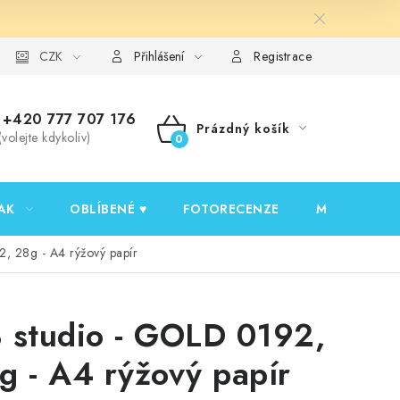
y ochrany osobních údajů
CZK
Ověřování recenzí
Jak nakupovat
Přihlášení
Registrace
+420 777 707 176
Prázdný košík
(volejte kdykoliv)
NÁKUPNÍ
KOŠÍK
AK
OBLÍBENÉ ♥️
FOTORECENZE
MOJE OBJED
, 28g - A4 rýžový papír
 studio - GOLD 0192,
g - A4 rýžový papír