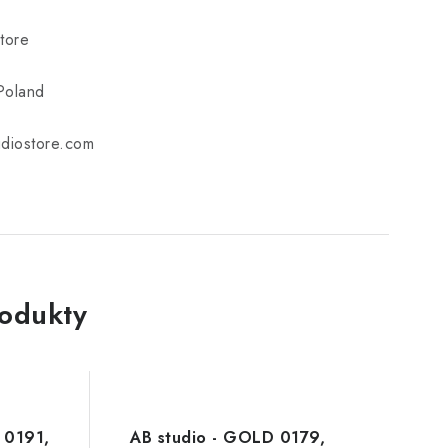
tore
Poland
udiostore.com
rodukty
 0191,
AB studio - GOLD 0179,