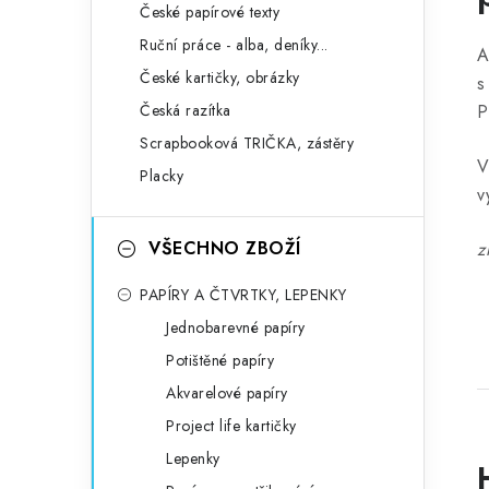
České papírové texty
Ruční práce - alba, deníky...
A
České kartičky, obrázky
s
Česká razítka
P
Scrapbooková TRIČKA, zástěry
V
Placky
v
VŠECHNO ZBOŽÍ
z
PAPÍRY A ČTVRTKY, LEPENKY
Jednobarevné papíry
Potištěné papíry
Akvarelové papíry
Project life kartičky
Lepenky