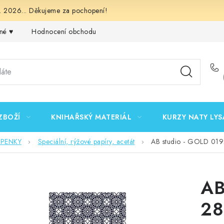
 2026... Děkujeme za pochopení!
né ♥️
Hodnocení obchodu
Obchodní podmínky
Podmínk
ZBOŽÍ
KNIHAŘSKÝ MATERIÁL
KURZY NATY LYS
EPENKY
Speciální, rýžové papíry, acetát
AB studio - GOLD 0192
AB
28