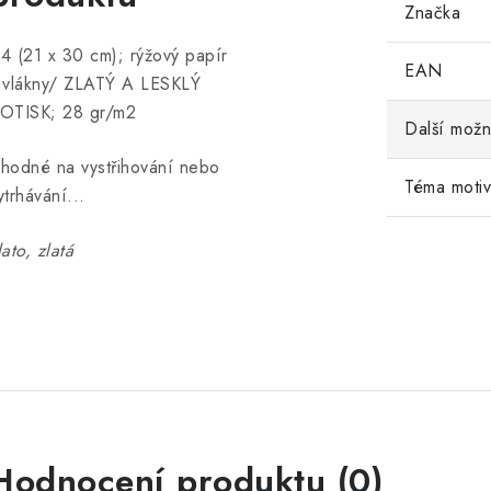
Značka
4 (21 x 30 cm); rýžový papír
EAN
 vlákny/ ZLATÝ A LESKLÝ
OTISK; 28 gr/m2
Další možn
hodné na vystřihování nebo
Téma moti
ytrhávání...
lato, zlatá
Hodnocení produktu (0)