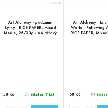
Kód:
80365
Art Alchemy - podzimní
Art Alchemy - Enc
kytky - RICE PAPER, Mixed
World - Following A
Media, 25/30g - A4 rýžový
RICE PAPER, Mixed
papír
25/30g - A4 rýžov
58 Kč
58 Kč
(7 ks)
Skladem
Sklade