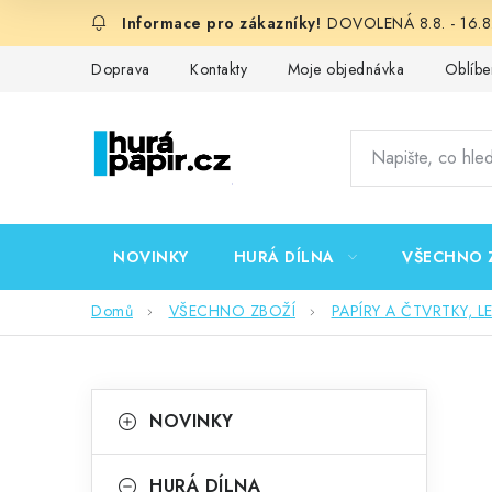
Přejít
DOVOLENÁ 8.8. - 16.8.
na
obsah
Doprava
Kontakty
Moje objednávka
Oblíbe
NOVINKY
HURÁ DÍLNA
VŠECHNO 
Domů
VŠECHNO ZBOŽÍ
PAPÍRY A ČTVRTKY, L
P
K
Přeskočit
NOVINKY
kategorie
a
o
t
HURÁ DÍLNA