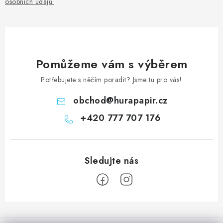
osobních údajů
.
Pomůžeme vám s výběrem
Potřebujete s něčím poradit? Jsme tu pro vás!
obchod
@
hurapapir.cz
+420 777 707 176
Z
á