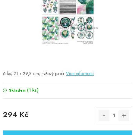
MOJE OBJEDNÁVKA
ZNAČKY
Doprava
Kontakty
Moje objednávka
Oblíbené ♥️
Hodnocení obchodu
Obchodní podmínky
Podmínky ochrany osobních údajů
Ověřování recenzí
Jak nakupovat
6 ks; 21 x 29,8 cm; rýžový papír
Více informací
(1 ks)
Skladem
294 Kč
Měrná cena: