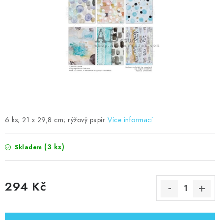
MOJE OBJEDNÁVKA
ZNAČKY
Doprava
Kontakty
Moje objednávka
Oblíbené ♥️
Hodnocení obchodu
Obchodní podmínky
Podmínky ochrany osobních údajů
Ověřování recenzí
Jak nakupovat
6 ks; 21 x 29,8 cm; rýžový papír
Více informací
(3 ks)
Skladem
294 Kč
Měrná cena: