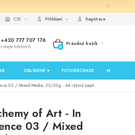
y ochrany osobních údajů
CZK
Ověřování recenzí
Jak nakupovat
Přihlášení
Registrace
+420 777 707 176
Prázdný košík
(volejte kdykoliv)
NÁKUPNÍ
KOŠÍK
AK
OBLÍBENÉ ♥️
FOTORECENZE
MOJE OBJED
lence 03 / Mixed Media, 25/30g - A4 rýžový papír
chemy of Art - In
lence 03 / Mixed