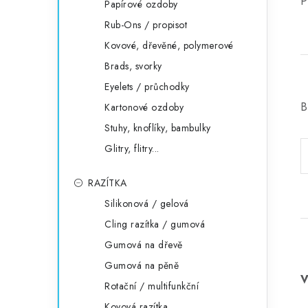
P
Papírové ozdoby
Rub-Ons / propisot
Kovové, dřevěné, polymerové
Brads, svorky
Eyelets / průchodky
B
Kartonové ozdoby
Stuhy, knoflíky, bambulky
Glitry, flitry...
RAZÍTKA
Silikonová / gelová
Cling razítka / gumová
Gumová na dřevě
Gumová na pěně
Rotační / multifunkční
Kovová razítka