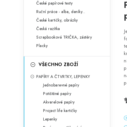
České papírové texty
Ruční práce - alba, deníky...
České kartičky, obrázky
Česká razítka
J
Scrapbooková TRIČKA, zástěry
f
Placky
t
k
n
VŠECHNO ZBOŽÍ
p
n
PAPÍRY A ČTVRTKY, LEPENKY
p
Jednobarevné papíry
Potištěné papíry
Akvarelové papíry
Project life kartičky
Lepenky