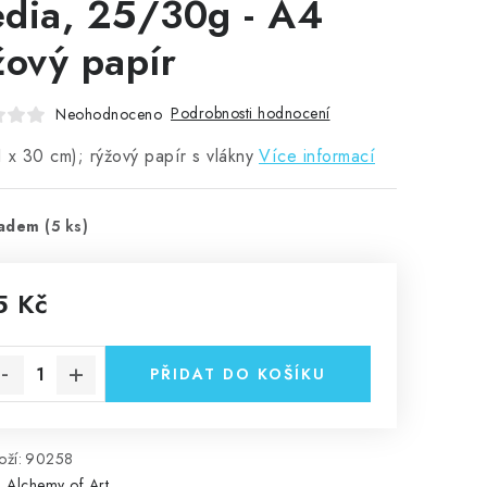
dia, 25/30g - A4
žový papír
Podrobnosti hodnocení
Neohodnoceno
 x 30 cm); rýžový papír s vlákny
Více informací
ladem
(5 ks)
5 Kč
rná cena:
PŘIDAT DO KOŠÍKU
ží:
90258
:
Alchemy of Art