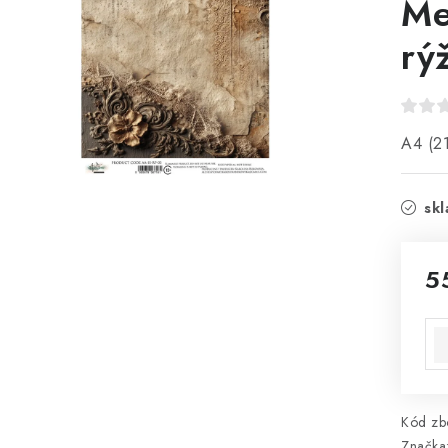
Me
rý
A4 (21
sk
5
Mě
Kód zbo
Značka