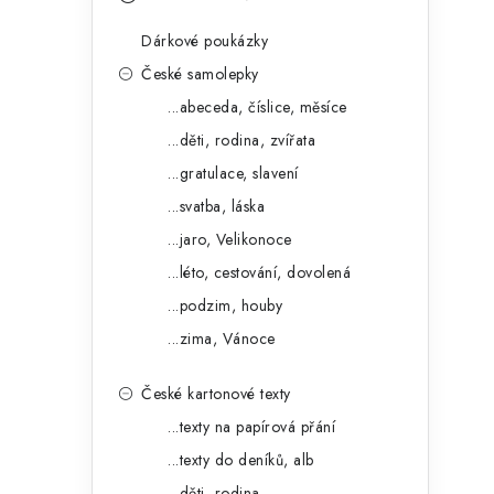
s
e
t
Dárkové poukázky
g
r
České samolepky
o
...abeceda, číslice, měsíce
a
r
...děti, rodina, zvířata
n
i
...gratulace, slavení
e
n
...svatba, láska
í
...jaro, Velikonoce
...léto, cestování, dovolená
p
...podzim, houby
a
...zima, Vánoce
n
České kartonové texty
e
...texty na papírová přání
l
...texty do deníků, alb
...děti, rodina