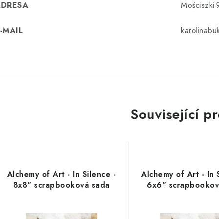
ADRESA
Mościszki 
-MAIL
karolinab
Související p
Alchemy of Art - In Silence -
Alchemy of Art - In 
8x8" scrapbooková sada
6x6" scrapbookov