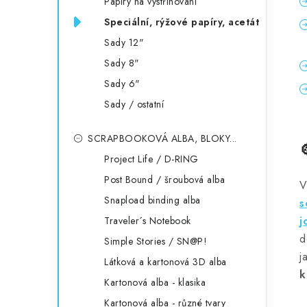
Papíry na vystřihování
Speciální, rýžové papíry, acetát
Sady 12"
Sady 8"
Sady 6"
Sady / ostatní
SCRAPBOOKOVÁ ALBA, BLOKY...
Project Life / D-RING
Post Bound / šroubová alba
V
Snapload binding alba
s
j
Traveler´s Notebook
d
Simple Stories / SN@P!
j
Látková a kartonová 3D alba
k
Kartonová alba - klasika
Kartonová alba - různé tvary