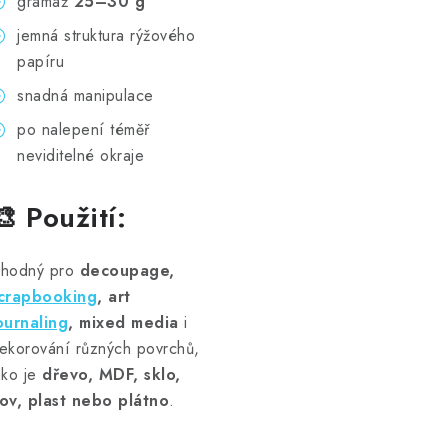
gramáž
25–30 g
jemná struktura rýžového
papíru
snadná manipulace
po nalepení téměř
neviditelné okraje
🎨 Použití:
hodný pro
decoupage,
crapbooking
, art
ournaling
, mixed media
i
ekorování různých povrchů,
ako je
dřevo, MDF, sklo,
ov, plast nebo plátno
.