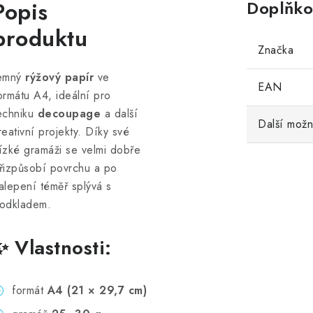
Popis
Doplňko
produktu
Značka
emný
rýžový papír
ve
EAN
ormátu A4, ideální pro
echniku
decoupage
a další
Další možn
reativní projekty. Díky své
ízké gramáži se velmi dobře
řizpůsobí povrchu a po
alepení téměř splývá s
odkladem.
✨ Vlastnosti:
formát
A4 (21 × 29,7 cm)