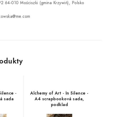
92 64‑010 Mościszki (gmina Krzywiń), Polsko
ukowska@me.com
rodukty
Silence -
Alchemy of Art - In Silence -
á sada
A4 scrapbooková sada,
podklad