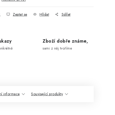
k
Zeptat se
Hlídat
Sdílet
ukazy
Zboží dobře známe,
onkrétně
sami z něj tvoříme
ní informace
Související produkty