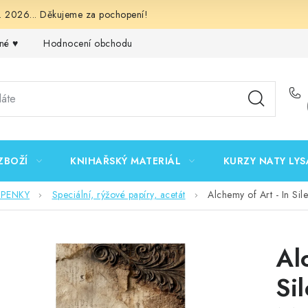
 2026... Děkujeme za pochopení!
né ♥️
Hodnocení obchodu
Obchodní podmínky
Podmínk
ZBOŽÍ
KNIHAŘSKÝ MATERIÁL
KURZY NATY LYS
EPENKY
Speciální, rýžové papíry, acetát
Alchemy of Art - In Si
Al
Si