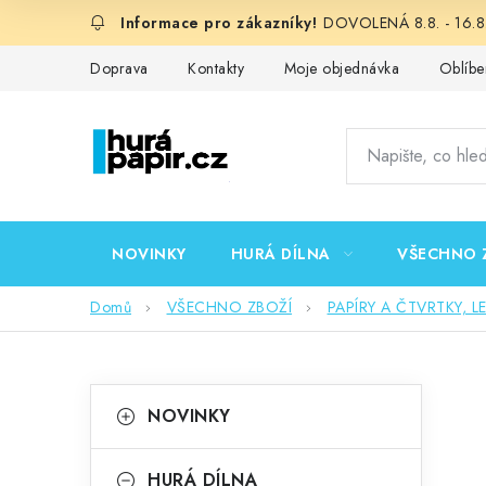
Přejít
DOVOLENÁ 8.8. - 16.8.
na
obsah
Doprava
Kontakty
Moje objednávka
Oblíbe
NOVINKY
HURÁ DÍLNA
VŠECHNO 
Domů
VŠECHNO ZBOŽÍ
PAPÍRY A ČTVRTKY, L
P
K
Přeskočit
NOVINKY
kategorie
a
o
t
HURÁ DÍLNA