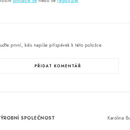
rosím
přihlaste se
nebo se
registrujte
.
uďte první, kdo napíše příspěvek k této položce.
PŘIDAT KOMENTÁŘ
VÝROBNÍ SPOLEČNOST
Karolina 