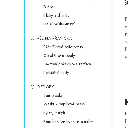
Diáře
Bloky a deníky
P
Další příslušenství
d
n
VŠE NA PŘÁNÍČKA
n
Přáníčkové polotovary
P
Celofánové obaly
p
Textová přáníčková razítka
Potištěné sady
OZDOBY
Samolepky
Washi / papírové pásky
Kytky, motýli
B
P
Kamínky, perličky, enamelky