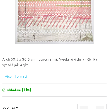
MOJE OBJEDNÁVKA
ZNAČKY
Doprava
Kontakty
Moje objednávka
Oblíbené ♥️
Hodnocení obchodu
Obchodní podmínky
Podmínky ochrany osobních údajů
Ověřování recenzí
Jak nakupovat
Arch 30,5 x 30,5 cm; jednostranná. Vysekané detaily - čtvrtka
vypadá jak krajka.
Více informací
(1 ks)
Skladem