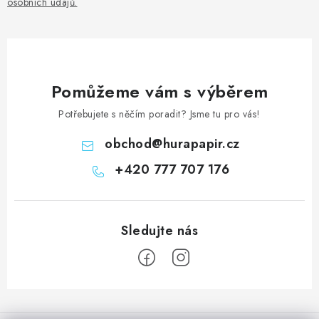
osobních údajů
.
Pomůžeme vám s výběrem
Potřebujete s něčím poradit? Jsme tu pro vás!
obchod
@
hurapapir.cz
+420 777 707 176
Z
á