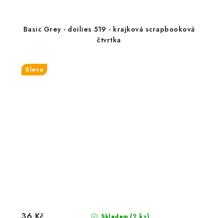
Basic Grey - doilies 519 - krajková scrapbooková
čtvrtka
Sleva
36 Kč
(2 ks)
Skladem