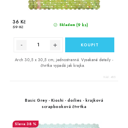
36 Kč
(9 ks)
Skladem
59 Kč
Arch 30,5 x 30,5 cm; jednostranná. Vysekané detaily -
čtvrtka vypadá jak krajka.
Kód:
485
Basic Grey - Kioshi - doilies - krajková
scrapbooková čtvrtka
38 %