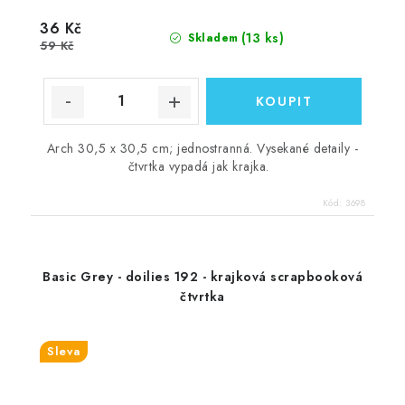
36 Kč
(13 ks)
Skladem
59 Kč
Arch 30,5 x 30,5 cm; jednostranná. Vysekané detaily -
čtvrtka vypadá jak krajka.
Kód:
3698
Basic Grey - doilies 192 - krajková scrapbooková
čtvrtka
Sleva