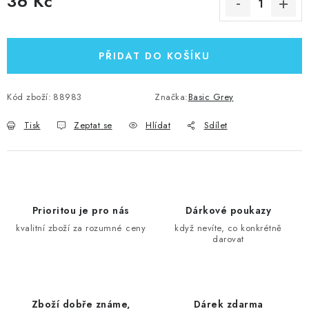
36 Kč
Měrná cena:
PŘIDAT DO KOŠÍKU
Kód zboží:
88983
Značka:
Basic Grey
Tisk
Zeptat se
Hlídat
Sdílet
Prioritou je pro nás
Dárkové poukazy
kvalitní zboží za rozumné ceny
když nevíte, co konkrétně
darovat
Zboží dobře známe,
Dárek zdarma