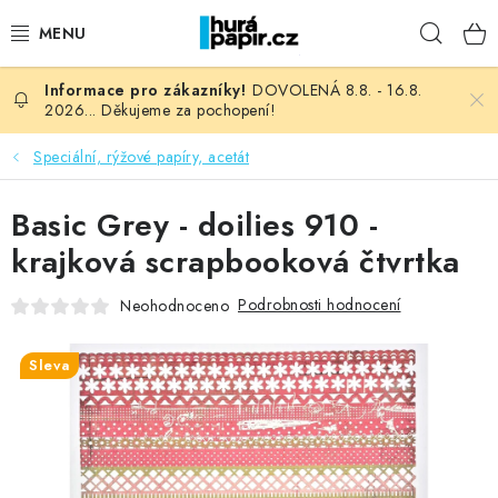
Přejít
Hleda
na
obsah
DOVOLENÁ 8.8. - 16.8.
NOVINKY
2026... Děkujeme za pochopení!
HURÁ DÍLNA
Speciální, rýžové papíry, acetát
VŠECHNO ZBOŽÍ
Basic Grey - doilies 910 -
krajková scrapbooková čtvrtka
KNIHAŘSKÝ MATERIÁL
Podrobnosti hodnocení
Neohodnoceno
KURZY NATY LYSAK
Sleva
OBLÍBENÉ ♥️
FOTORECENZE