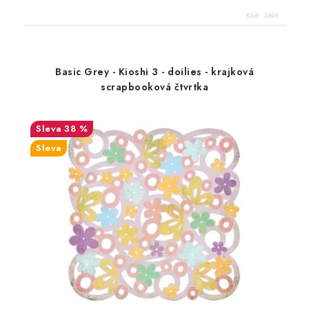
Kód:
3696
Basic Grey - Kioshi 3 - doilies - krajková
scrapbooková čtvrtka
38 %
Sleva