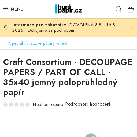
Přejít
Hleda
na
obsah
DOVOLENÁ 8.8. - 16.8.
NOVINKY
2026... Děkujeme za pochopení!
HURÁ DÍLNA
Speciální, rýžové papíry, acetát
VŠECHNO ZBOŽÍ
Craft Consortium - DECOUPAGE
PAPERS / PART OF CALL -
KNIHAŘSKÝ MATERIÁL
35x40 jemný poloprůhledný
papír
KURZY NATY LYSAK
Podrobnosti hodnocení
Neohodnoceno
OBLÍBENÉ ♥️
FOTORECENZE