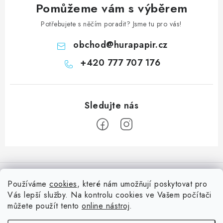
Pomůžeme vám s výběrem
Potřebujete s něčím poradit? Jsme tu pro vás!
obchod
@
hurapapir.cz
+420 777 707 176
Z
á
Informace pro vás
p
Používáme
cookies
, které nám umožňují poskytovat pro
a
Vás lepší služby. Na kontrolu cookies ve Vašem počítači
Doprava
Nepřehlédněte
t
můžete použít tento
online nástroj
.
Kontakty
í
Blog s nápady a návody