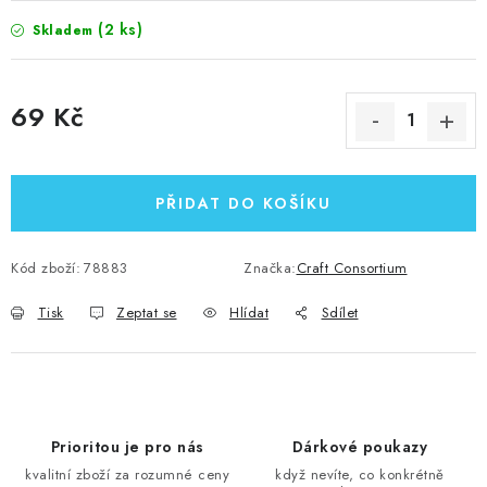
(2 ks)
Skladem
69 Kč
Měrná cena:
PŘIDAT DO KOŠÍKU
Kód zboží:
78883
Značka:
Craft Consortium
Tisk
Zeptat se
Hlídat
Sdílet
Prioritou je pro nás
Dárkové poukazy
kvalitní zboží za rozumné ceny
když nevíte, co konkrétně