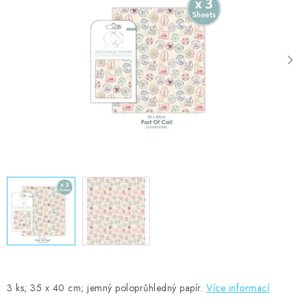
MOJE OBJEDNÁVKA
ZNAČKY
Doprava
Kontakty
Moje objednávka
Oblíbené ♥️
Hodnocení obchodu
Obchodní podmínky
Podmínky ochrany osobních údajů
Ověřování recenzí
Jak nakupovat
3 ks; 35 x 40 cm; jemný poloprůhledný papír.
Více informací