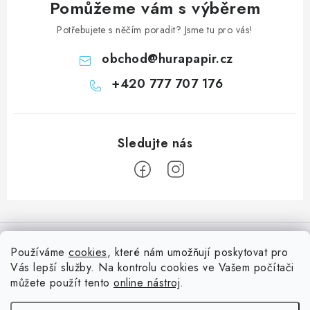
Pomůžeme vám s výběrem
Potřebujete s něčím poradit? Jsme tu pro vás!
obchod
@
hurapapir.cz
+420 777 707 176
Z
á
Informace pro vás
p
Používáme
cookies
, které nám umožňují poskytovat pro
a
Vás lepší služby. Na kontrolu cookies ve Vašem počítači
Doprava
Nepřehlédněte
t
můžete použít tento
online nástroj
.
Kontakty
í
Blog s nápady a návody