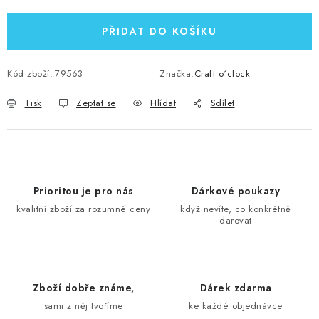
PŘIDAT DO KOŠÍKU
Kód zboží:
79563
Značka:
Craft o´clock
Tisk
Zeptat se
Hlídat
Sdílet
Prioritou je pro nás
Dárkové poukazy
kvalitní zboží za rozumné ceny
když nevíte, co konkrétně
darovat
Zboží dobře známe,
Dárek zdarma
sami z něj tvoříme
ke každé objednávce