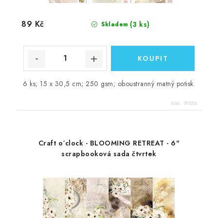
89 Kč
(3 ks)
Skladem
6 ks; 15 x 30,5 cm; 250 gsm; oboustranný matný potisk.
Kód:
79556
Craft o´clock - BLOOMING RETREAT - 6"
scrapbooková sada čtvrtek