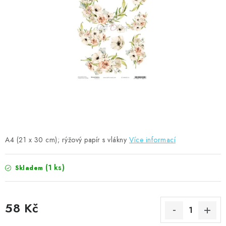
MOJE OBJEDNÁVKA
ZNAČKY
Doprava
Kontakty
Moje objednávka
Oblíbené ♥️
Hodnocení obchodu
Obchodní podmínky
Podmínky ochrany osobních údajů
Ověřování recenzí
Jak nakupovat
A4 (21 x 30 cm); rýžový papír s vlákny
Více informací
(1 ks)
Skladem
58 Kč
Měrná cena: