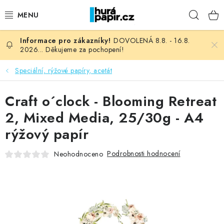
Přejít
Hleda
na
obsah
DOVOLENÁ 8.8. - 16.8.
NOVINKY
2026... Děkujeme za pochopení!
HURÁ DÍLNA
Speciální, rýžové papíry, acetát
VŠECHNO ZBOŽÍ
Craft o´clock - Blooming Retreat
2, Mixed Media, 25/30g - A4
KNIHAŘSKÝ MATERIÁL
rýžový papír
KURZY NATY LYSAK
Podrobnosti hodnocení
Neohodnoceno
OBLÍBENÉ ♥️
FOTORECENZE