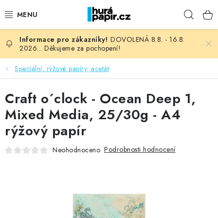
Přejít
Hleda
na
obsah
DOVOLENÁ 8.8. - 16.8.
NOVINKY
2026... Děkujeme za pochopení!
HURÁ DÍLNA
Speciální, rýžové papíry, acetát
VŠECHNO ZBOŽÍ
Craft o´clock - Ocean Deep 1,
Mixed Media, 25/30g - A4
KNIHAŘSKÝ MATERIÁL
rýžový papír
KURZY NATY LYSAK
Podrobnosti hodnocení
Neohodnoceno
OBLÍBENÉ ♥️
FOTORECENZE