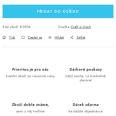
PŘIDAT DO KOŠÍKU
Kód zboží:
80506
Značka:
Craft o´clock
Tisk
Zeptat se
Hlídat
Sdílet
Prioritou je pro nás
Dárkové poukazy
kvalitní zboží za rozumné ceny
když nevíte, co konkrétně
darovat
Zboží dobře známe,
Dárek zdarma
sami z něj tvoříme
ke každé objednávce