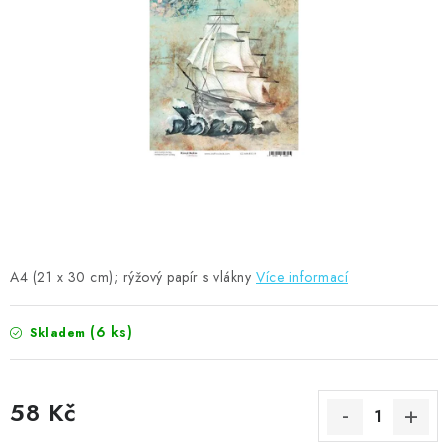
MOJE OBJEDNÁVKA
ZNAČKY
Doprava
Kontakty
Moje objednávka
Oblíbené ♥️
Hodnocení obchodu
Obchodní podmínky
Podmínky ochrany osobních údajů
Ověřování recenzí
Jak nakupovat
A4 (21 x 30 cm); rýžový papír s vlákny
Více informací
(6 ks)
Skladem
58 Kč
Měrná cena: