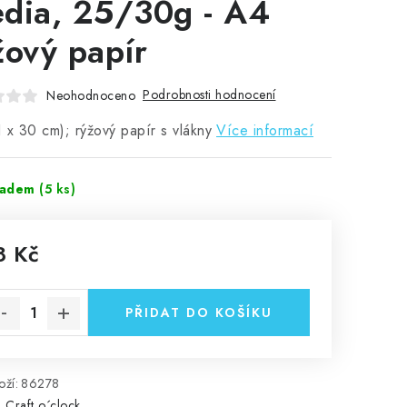
dia, 25/30g - A4
žový papír
Podrobnosti hodnocení
Neohodnoceno
 x 30 cm); rýžový papír s vlákny
Více informací
ladem
(5 ks)
8 Kč
rná cena:
PŘIDAT DO KOŠÍKU
ží:
86278
:
Craft o´clock