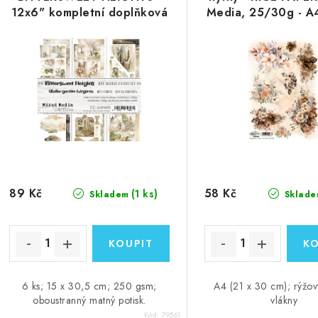
12x6" kompletní doplňková
Media, 25/30g - A
sada
papír
89 Kč
58 Kč
(1 ks)
Skladem
Sklade
6 ks; 15 x 30,5 cm; 250 gsm;
A4 (21 x 30 cm); rýžov
oboustranný matný potisk.
vlákny
Kód:
79561