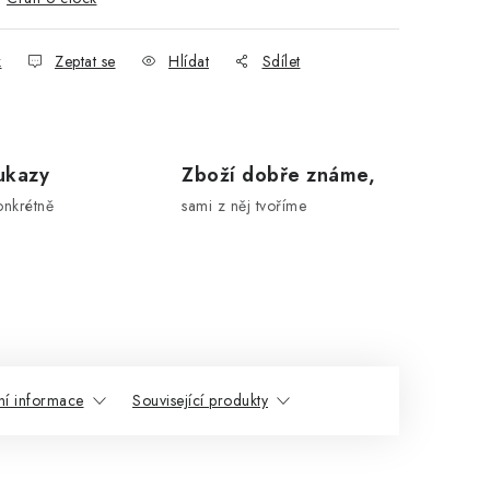
k
Zeptat se
Hlídat
Sdílet
ukazy
Zboží dobře známe,
onkrétně
sami z něj tvoříme
ní informace
Související produkty