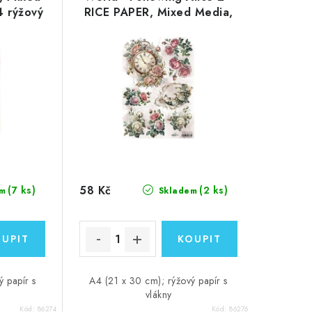
4 rýžový
RICE PAPER, Mixed Media,
25/30g - A4 rýžový papír
58 Kč
(7 ks)
(2 ks)
m
Skladem
ý papír s
A4 (21 x 30 cm); rýžový papír s
vlákny
Kód:
86274
Kód:
86276