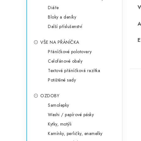
Diáře
Bloky a deníky
Další příslušenství
E
VŠE NA PŘÁNÍČKA
Přáníčkové polotovary
Celofánové obaly
Textová přáníčková razítka
Potištěné sady
OZDOBY
Samolepky
Washi / papírové pásky
Kytky, motýli
Kamínky, perličky, enamelky