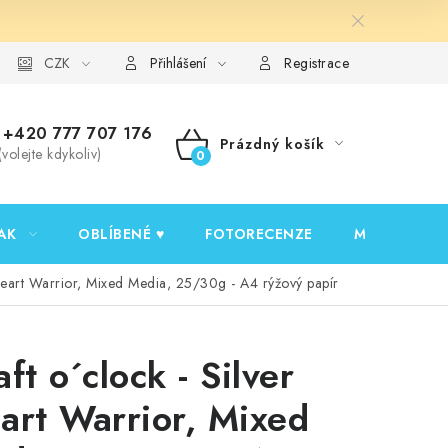
y ochrany osobních údajů
CZK
Ověřování recenzí
Jak nakupovat
Přihlášení
Registrace
+420 777 707 176
Prázdný košík
(volejte kdykoliv)
NÁKUPNÍ
KOŠÍK
AK
OBLÍBENÉ ♥️
FOTORECENZE
MOJE OBJED
 Heart Warrior, Mixed Media, 25/30g - A4 rýžový papír
ft o´clock - Silver
art Warrior, Mixed