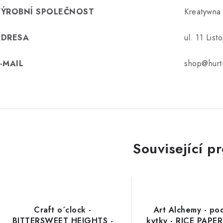
VÝROBNÍ SPOLEČNOST
Kreatywna
ADRESA
ul. 11 Lis
-MAIL
shop@hurt-
Související p
Craft o´clock -
Art Alchemy - po
BITTERSWEET HEIGHTS -
kytky - RICE PAPER