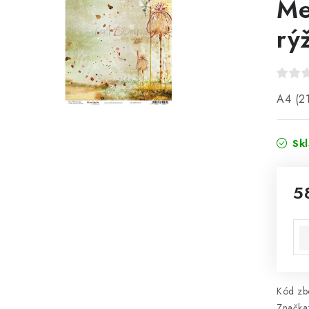
Me
rý
A4 (21
Sk
5
Mě
Kód zbo
Značka