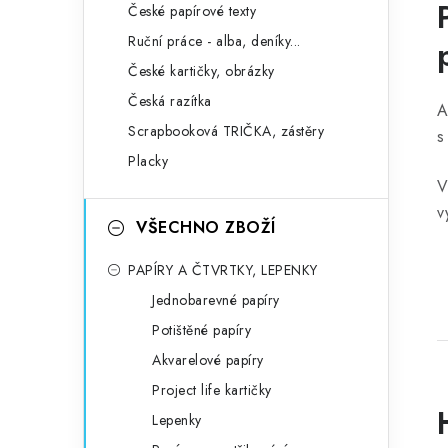
České papírové texty
Ruční práce - alba, deníky...
České kartičky, obrázky
Česká razítka
A
Scrapbooková TRIČKA, zástěry
s
Placky
V
v
VŠECHNO ZBOŽÍ
PAPÍRY A ČTVRTKY, LEPENKY
Jednobarevné papíry
Potištěné papíry
Akvarelové papíry
Project life kartičky
Lepenky