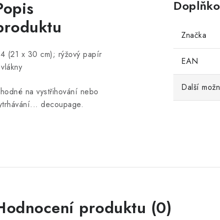
Popis
Doplňko
produktu
Značka
4 (21 x 30 cm); rýžový papír
EAN
 vlákny
Další možn
hodné na vystřihování nebo
ytrhávání... decoupage.
Hodnocení produktu (0)