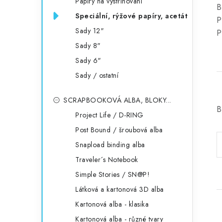
Papíry na vystřihování
B
Speciální, rýžové papíry, acetát
P
Sady 12"
P
Sady 8"
Sady 6"
Sady / ostatní
SCRAPBOOKOVÁ ALBA, BLOKY...
B
Project Life / D-RING
Post Bound / šroubová alba
Snapload binding alba
Traveler´s Notebook
Simple Stories / SN@P!
Látková a kartonová 3D alba
Kartonová alba - klasika
Kartonová alba - různé tvary