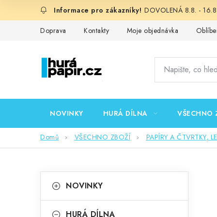
Přejít
DOVOLENÁ 8.8. - 16.8.
na
obsah
Doprava
Kontakty
Moje objednávka
Oblíbe
NOVINKY
HURÁ DÍLNA
VŠECHNO 
Domů
VŠECHNO ZBOŽÍ
PAPÍRY A ČTVRTKY, L
P
K
Přeskočit
NOVINKY
kategorie
a
o
t
HURÁ DÍLNA