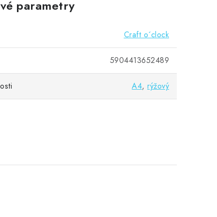
vé parametry
Craft o´clock
5904413652489
osti
A4
,
rýžový