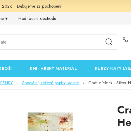
 2026... Děkujeme za pochopení!
né ♥️
Hodnocení obchodu
Obchodní podmínky
Podmínk
ZBOŽÍ
KNIHAŘSKÝ MATERIÁL
KURZY NATY LYS
EPENKY
Speciální, rýžové papíry, acetát
Craft o´clock - Silver
Cra
He