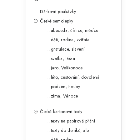
s
e
t
Dárkové poukázky
g
r
České samolepky
o
...abeceda, číslice, měsíce
a
r
...děti, rodina, zvířata
n
i
...gratulace, slavení
e
n
...svatba, láska
í
...jaro, Velikonoce
...léto, cestování, dovolená
p
...podzim, houby
a
...zima, Vánoce
n
České kartonové texty
e
...texty na papírová přání
l
...texty do deníků, alb
...děti, rodina