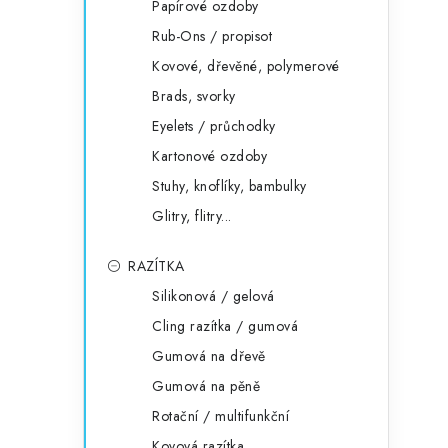
Papírové ozdoby
Rub-Ons / propisot
Kovové, dřevěné, polymerové
Brads, svorky
Eyelets / průchodky
Kartonové ozdoby
Stuhy, knoflíky, bambulky
Glitry, flitry...
RAZÍTKA
Silikonová / gelová
Cling razítka / gumová
Gumová na dřevě
Gumová na pěně
Rotační / multifunkční
Kovová razítka