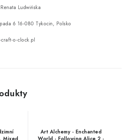
 Renata Ludwińska
topada 6 16‑080 Tykocin, Polsko
craft-o-clock.pl
rodukty
dzimní
Art Alchemy - Enchanted
, Mixed
World - Following Alice 2 -