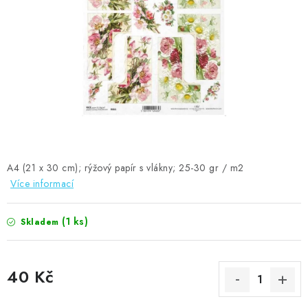
MOJE OBJEDNÁVKA
ZNAČKY
Doprava
Kontakty
Moje objednávka
Oblíbené ♥️
Hodnocení obchodu
Obchodní podmínky
Podmínky ochrany osobních údajů
Ověřování recenzí
Jak nakupovat
A4 (21 x 30 cm); rýžový papír s vlákny; 25-30 gr / m2
Více informací
(1 ks)
Skladem
40 Kč
Měrná cena: