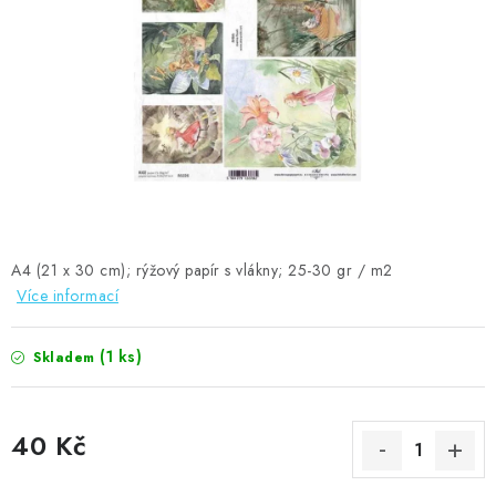
MOJE OBJEDNÁVKA
ZNAČKY
Doprava
Kontakty
Moje objednávka
Oblíbené ♥️
Hodnocení obchodu
Obchodní podmínky
Podmínky ochrany osobních údajů
Ověřování recenzí
Jak nakupovat
A4 (21 x 30 cm); rýžový papír s vlákny; 25-30 gr / m2
Více informací
(1 ks)
Skladem
40 Kč
Měrná cena: