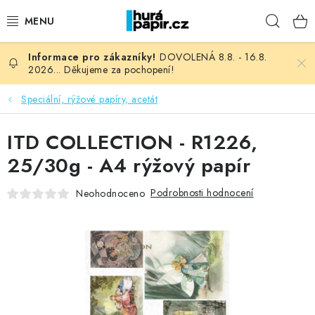
Přejít
Hleda
na
obsah
DOVOLENÁ 8.8. - 16.8.
NOVINKY
2026... Děkujeme za pochopení!
HURÁ DÍLNA
Speciální, rýžové papíry, acetát
VŠECHNO ZBOŽÍ
ITD COLLECTION - R1226,
25/30g - A4 rýžový papír
KNIHAŘSKÝ MATERIÁL
Podrobnosti hodnocení
Neohodnoceno
KURZY NATY LYSAK
OBLÍBENÉ ♥️
FOTORECENZE