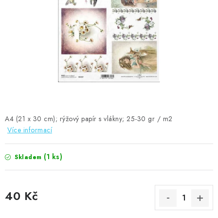
MOJE OBJEDNÁVKA
ZNAČKY
Doprava
Kontakty
Moje objednávka
Oblíbené ♥️
Hodnocení obchodu
Obchodní podmínky
Podmínky ochrany osobních údajů
Ověřování recenzí
Jak nakupovat
A4 (21 x 30 cm); rýžový papír s vlákny; 25-30 gr / m2
Více informací
(1 ks)
Skladem
40 Kč
Měrná cena: