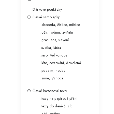
s
e
t
Dárkové poukázky
g
r
České samolepky
o
...abeceda, číslice, měsíce
a
r
...děti, rodina, zvířata
n
i
...gratulace, slavení
e
n
...svatba, láska
í
...jaro, Velikonoce
...léto, cestování, dovolená
p
...podzim, houby
a
...zima, Vánoce
n
České kartonové texty
e
...texty na papírová přání
l
...texty do deníků, alb
...děti, rodina