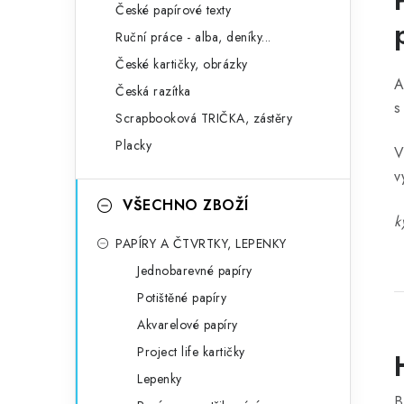
České papírové texty
Ruční práce - alba, deníky...
České kartičky, obrázky
A
Česká razítka
s
Scrapbooková TRIČKA, zástěry
Placky
V
v
VŠECHNO ZBOŽÍ
k
PAPÍRY A ČTVRTKY, LEPENKY
Jednobarevné papíry
Potištěné papíry
Akvarelové papíry
Project life kartičky
Lepenky
B