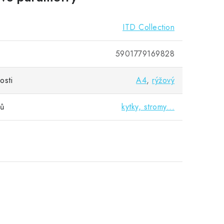
ITD Collection
5901779169828
osti
A4
,
rýžový
vů
kytky, stromy...