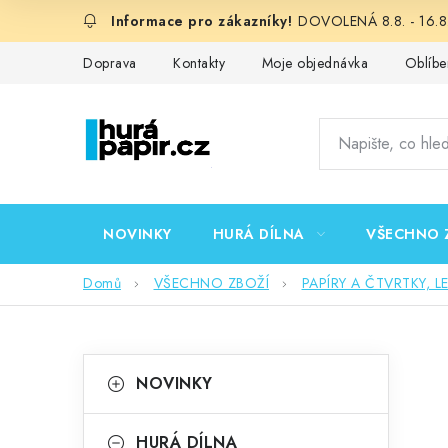
Přejít
DOVOLENÁ 8.8. - 16.8.
na
obsah
Doprava
Kontakty
Moje objednávka
Oblíbe
NOVINKY
HURÁ DÍLNA
VŠECHNO 
Domů
VŠECHNO ZBOŽÍ
PAPÍRY A ČTVRTKY, L
P
K
Přeskočit
NOVINKY
kategorie
a
o
t
HURÁ DÍLNA