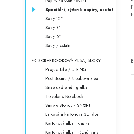
Papíry na vystřihování
P
Speciální, rýžové papíry, acetát
P
Sady 12"
Sady 8"
Sady 6"
Sady / ostatní
SCRAPBOOKOVÁ ALBA, BLOKY...
B
Project Life / D-RING
Post Bound / šroubová alba
Snapload binding alba
Traveler´s Notebook
Simple Stories / SN@P!
Látková a kartonová 3D alba
Kartonová alba - klasika
Kartonová alba - různé tvary