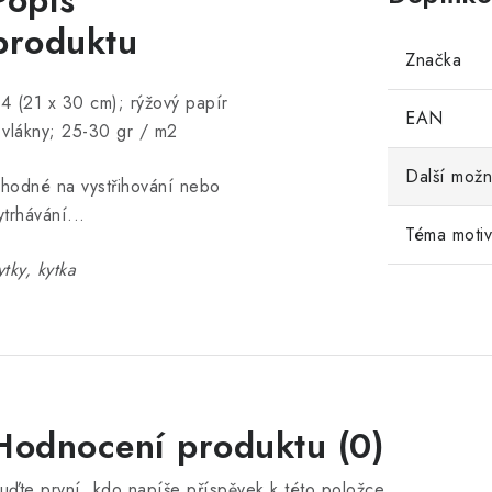
Popis
produktu
Značka
4 (21 x 30 cm); rýžový papír
EAN
 vlákny; 25-30 gr / m2
Další možn
hodné na vystřihování nebo
ytrhávání...
Téma moti
ytky, kytka
Hodnocení produktu (0)
uďte první, kdo napíše příspěvek k této položce.