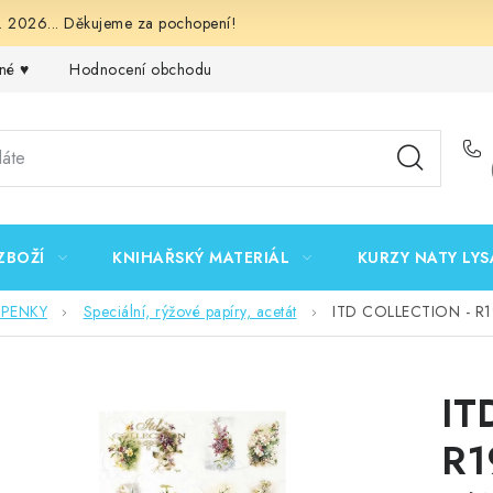
 2026... Děkujeme za pochopení!
né ♥️
Hodnocení obchodu
Obchodní podmínky
Podmínk
ZBOŽÍ
KNIHAŘSKÝ MATERIÁL
KURZY NATY LYS
EPENKY
Speciální, rýžové papíry, acetát
ITD COLLECTION - R19
IT
R1