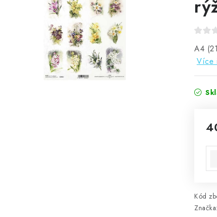
rý
A4 (21
Více 
Sk
4
Mě
Kód zbo
Značka