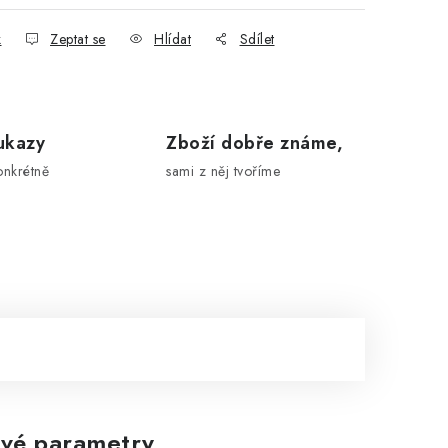
k
Zeptat se
Hlídat
Sdílet
ukazy
Zboží dobře známe,
onkrétně
sami z něj tvoříme
vé parametry