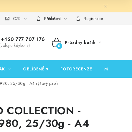
y ochrany osobních údajů
CZK
Ověřování recenzí
Jak nakupovat
Přihlášení
Registrace
+420 777 707 176
Prázdný košík
(volejte kdykoliv)
NÁKUPNÍ
KOŠÍK
AK
OBLÍBENÉ ♥️
FOTORECENZE
MOJE OBJED
80, 25/30g - A4 rýžový papír
D COLLECTION -
980, 25/30g - A4