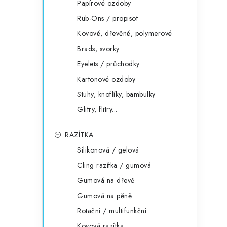
Papírové ozdoby
Rub-Ons / propisot
Kovové, dřevěné, polymerové
Brads, svorky
Eyelets / průchodky
Kartonové ozdoby
Stuhy, knoflíky, bambulky
Glitry, flitry...
RAZÍTKA
Silikonová / gelová
Cling razítka / gumová
Gumová na dřevě
Gumová na pěně
Rotační / multifunkční
Kovová razítka