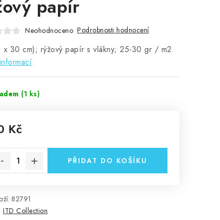
žový papír
Podrobnosti hodnocení
Neohodnoceno
 x 30 cm); rýžový papír s vlákny; 25-30 gr / m2
informací
ladem
(1 ks)
0 Kč
rná cena:
PŘIDAT DO KOŠÍKU
ží:
82791
:
ITD Collection