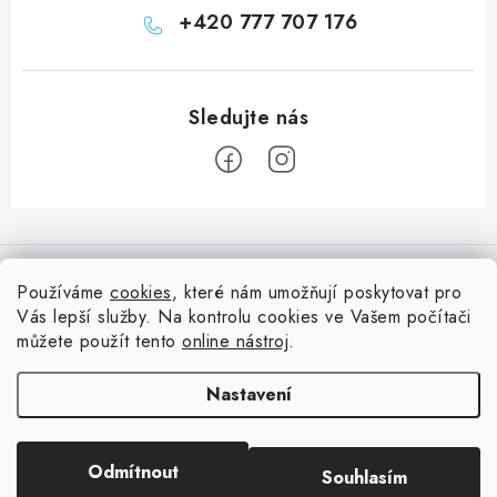
+420 777 707 176
Z
á
Informace pro vás
p
Používáme
cookies
, které nám umožňují poskytovat pro
a
Vás lepší služby. Na kontrolu cookies ve Vašem počítači
Doprava
Nepřehlédněte
t
můžete použít tento
online nástroj
.
Kontakty
í
Blog s nápady a návody
Facebook
Nastavení
Moje objednávka
Slovník pojmů, české návody
Oblíbené ♥️
Copyright 2026
HuráPapír.cz
. Všechna práva vyhrazena.
Upravit nastavení
Hurá TÝM
Odmítnout
Souhlasím
cookies
Hodnocení obchodu