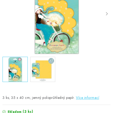
MOJE OBJEDNÁVKA
ZNAČKY
Doprava
Kontakty
Moje objednávka
Oblíbené ♥️
Hodnocení obchodu
Obchodní podmínky
Podmínky ochrany osobních údajů
Ověřování recenzí
Jak nakupovat
3 ks; 35 x 40 cm; jemný poloprůhledný papír.
Více informací
(3 ks)
Skladem