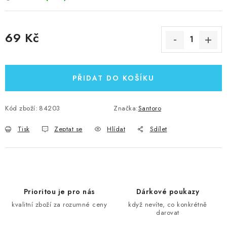
69 Kč
Měrná cena:
PŘIDAT DO KOŠÍKU
Kód zboží:
84203
Značka:
Santoro
Tisk
Zeptat se
Hlídat
Sdílet
Prioritou je pro nás
Dárkové poukazy
kvalitní zboží za rozumné ceny
když nevíte, co konkrétně
darovat