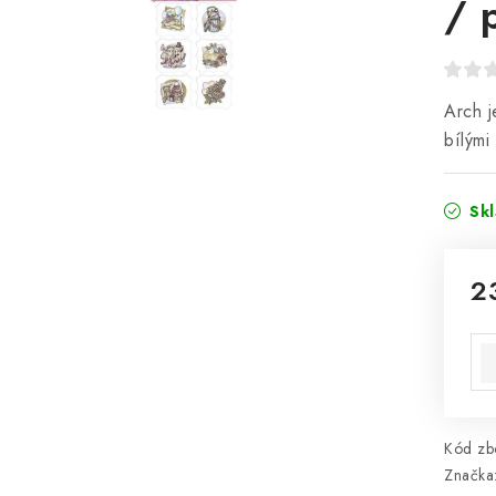
/ 
Arch j
bílými
Sk
2
Mě
Kód zbo
Značka