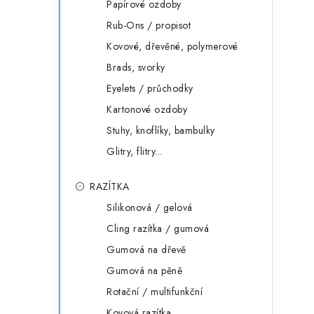
Papírové ozdoby
Rub-Ons / propisot
Kovové, dřevěné, polymerové
Brads, svorky
Eyelets / průchodky
Kartonové ozdoby
Stuhy, knoflíky, bambulky
Glitry, flitry...
RAZÍTKA
Silikonová / gelová
Cling razítka / gumová
Gumová na dřevě
Gumová na pěně
Rotační / multifunkční
Kovová razítka