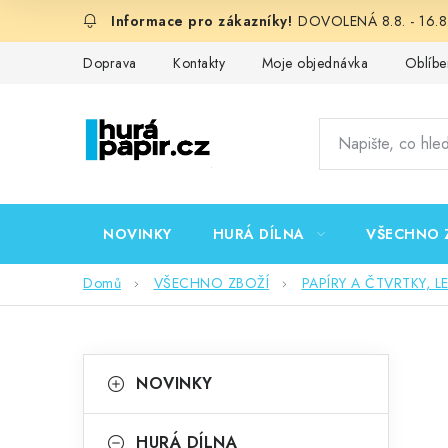
Přejít
DOVOLENÁ 8.8. - 16.8.
na
obsah
Doprava
Kontakty
Moje objednávka
Oblíbe
NOVINKY
HURÁ DÍLNA
VŠECHNO 
Domů
VŠECHNO ZBOŽÍ
PAPÍRY A ČTVRTKY, L
P
K
Přeskočit
NOVINKY
kategorie
a
o
t
HURÁ DÍLNA