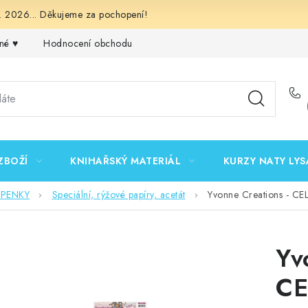
 2026... Děkujeme za pochopení!
né ♥️
Hodnocení obchodu
Obchodní podmínky
Podmínk
ZBOŽÍ
KNIHAŘSKÝ MATERIÁL
KURZY NATY LYS
EPENKY
Speciální, rýžové papíry, acetát
Yvonne Creations - CE
Yv
CE