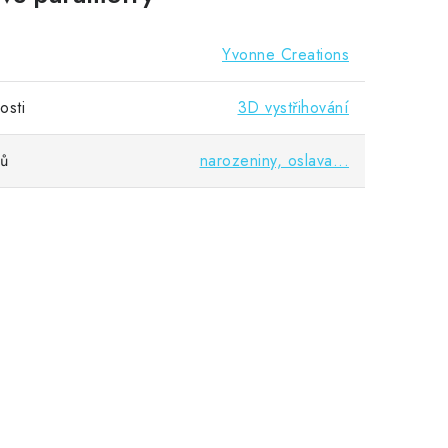
Yvonne Creations
osti
3D vystřihování
vů
narozeniny, oslava...