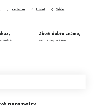
k
Zeptat se
Hlídat
Sdílet
ukazy
Zboží dobře známe,
onkrétně
sami z něj tvoříme
vé parametry