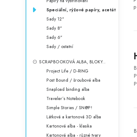
Papíry na vystřihování
p
Speciální, rýžové papíry, acetát
Sady 12"
Sady 8"
Sady 6"
Sady / ostatní
SCRAPBOOKOVÁ ALBA, BLOKY...
B
Project Life / D-RING
P
Post Bound / šroubová alba
P
Snapload binding alba
Traveler´s Notebook
Simple Stories / SN@P!
Látková a kartonová 3D alba
Kartonová alba - klasika
B
Kartonová alba - různé tvary