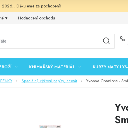
 2026... Děkujeme za pochopení!
né ♥️
Hodnocení obchodu
Obchodní podmínky
Podmínk
ZBOŽÍ
KNIHAŘSKÝ MATERIÁL
KURZY NATY LYS
EPENKY
Speciální, rýžové papíry, acetát
Yvonne Creations - Smi
Yv
Sm