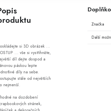
Popis
Doplňko
produktu
Značka
Další možn
oskládejte si 3D obrázek ...
OSTUP ... vše si vystřihněte,
ejvětší díl dejte dospod a
ěnovou páskou lepte
ednotlivé díly na sebe.
ostupujte stále od největších
o nejmenší.
hodné na dozdobení
crapbookových stránek,
řáníček a dekoračních