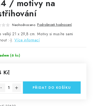
A4 / motivy na
střihování
Podrobnosti hodnocení
Neohodnoceno
e velký 21 x 29,8 cm. Motivy si musíte sami
nout :-).
Více informací
ladem
(6 ks)
4 Kč
rná cena:
PŘIDAT DO KOŠÍKU