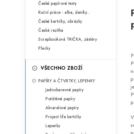
České papírové texty
Ruční práce - alba, deníky...
České kartičky, obrázky
Česká razítka
Scrapbooková TRIČKA, zástěry
Placky
P
P
VŠECHNO ZBOŽÍ
n
p
PAPÍRY A ČTVRTKY, LEPENKY
j
Jednobarevné papíry
P
Potištěné papíry
p
Akvarelové papíry
Project life kartičky
V
s
Lepenky
p