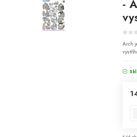
- 
vy
Arch j
vystřih
Sk
1
Mě