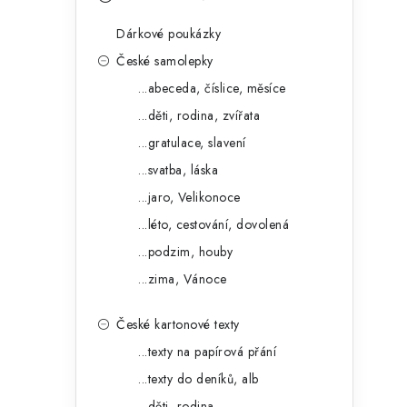
s
e
t
Dárkové poukázky
g
r
České samolepky
o
...abeceda, číslice, měsíce
a
r
...děti, rodina, zvířata
n
i
...gratulace, slavení
e
n
...svatba, láska
í
...jaro, Velikonoce
...léto, cestování, dovolená
p
...podzim, houby
a
...zima, Vánoce
n
České kartonové texty
e
...texty na papírová přání
l
...texty do deníků, alb
...děti, rodina