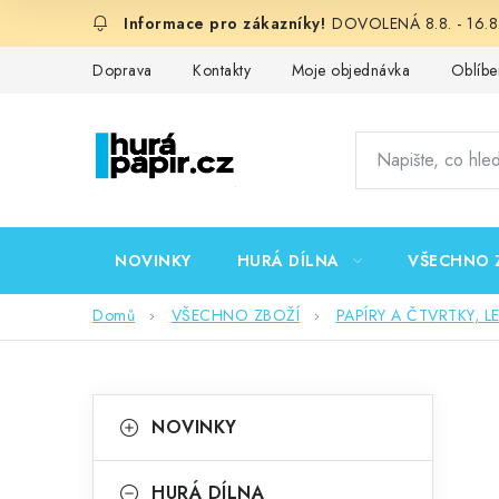
Přejít
DOVOLENÁ 8.8. - 16.8.
na
obsah
Doprava
Kontakty
Moje objednávka
Oblíbe
NOVINKY
HURÁ DÍLNA
VŠECHNO 
Domů
VŠECHNO ZBOŽÍ
PAPÍRY A ČTVRTKY, L
P
K
Přeskočit
NOVINKY
kategorie
a
o
t
HURÁ DÍLNA