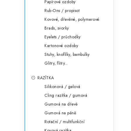
Papírové ozdoby
Rub-Ons / propisot
Kovové, dřevěné, polymerové
Brads, svorky
Eyelets / průchodky
Kartonové ozdoby
Stuhy, knoflíky, bambulky
Glitry, flitry...
RAZÍTKA
Silikonová / gelová
Cling razítka / gumová
Gumová na dřevě
Gumová na pěně
Rotační / multifunkční
Kovová razítka