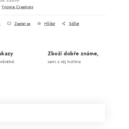
ží:
22630
:
Yvonne Creations
k
Zeptat se
Hlídat
Sdílet
ukazy
Zboží dobře známe,
onkrétně
sami z něj tvoříme