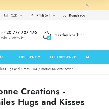
y ochrany osobních údajů
CZK
Ověřování recenzí
Jak nakupovat
Přihlášení
Registrace
+420 777 707 176
Prázdný košík
(volejte kdykoliv)
NÁKUPNÍ
KOŠÍK
AK
OBLÍBENÉ ♥️
FOTORECENZE
MOJE OBJED
les Hugs and Kisses - A4 / motivy na vystřihování
onne Creations -
iles Hugs and Kisses