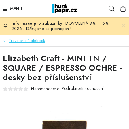
Přejít
Hleda
na
obsah
DOVOLENÁ 8.8. - 16.8.
NOVINKY
2026... Děkujeme za pochopení!
HURÁ DÍLNA
Traveler´s Notebook
VŠECHNO ZBOŽÍ
Elizabeth Craft - MINI TN /
SQUARE / ESPRESSO OCHRE -
KNIHAŘSKÝ MATERIÁL
desky bez příslušenství
KURZY NATY LYSAK
Podrobnosti hodnocení
Neohodnoceno
OBLÍBENÉ ♥️
FOTORECENZE