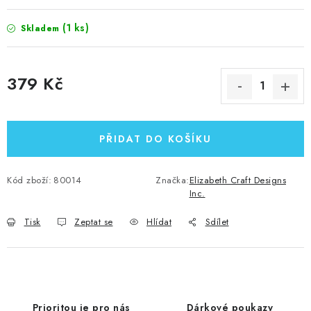
(1 ks)
Skladem
379 Kč
Měrná cena:
PŘIDAT DO KOŠÍKU
Kód zboží:
80014
Značka:
Elizabeth Craft Designs
Inc.
Tisk
Zeptat se
Hlídat
Sdílet
Prioritou je pro nás
Dárkové poukazy