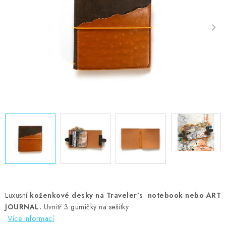
MOJE OBJEDNÁVKA
ZNAČKY
Doprava
Kontakty
Moje objednávka
Oblíbené ♥️
Hodnocení obchodu
Obchodní podmínky
Podmínky ochrany osobních údajů
Ověřování recenzí
Jak nakupovat
Luxusní
koženkové desky na Traveler´s notebook nebo ART
JOURNAL.
Uvnitř 3 gumičky na sešitky.
Více informací