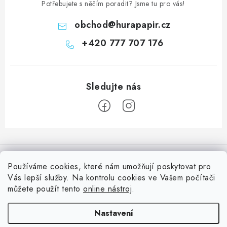
Potřebujete s něčím poradit? Jsme tu pro vás!
obchod
@
hurapapir.cz
+420 777 707 176
Z
á
Informace pro vás
p
Používáme
cookies
, které nám umožňují poskytovat pro
a
Vás lepší služby. Na kontrolu cookies ve Vašem počítači
Doprava
Nepřehlédněte
t
můžete použít tento
online nástroj
.
Kontakty
í
Blog s nápady a návody
Facebook
Nastavení
Moje objednávka
Slovník pojmů, české návody