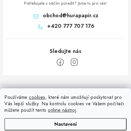
Potřebujete s něčím poradit? Jsme tu pro vás!
obchod
@
hurapapir.cz
+420 777 707 176
Z
á
Informace pro vás
p
Používáme
cookies
, které nám umožňují poskytovat pro
a
Vás lepší služby. Na kontrolu cookies ve Vašem počítači
Doprava
Nepřehlédněte
t
můžete použít tento
online nástroj
.
Kontakty
í
Blog s nápady a návody
Facebook
Nastavení
Moje objednávka
Slovník pojmů, české návody