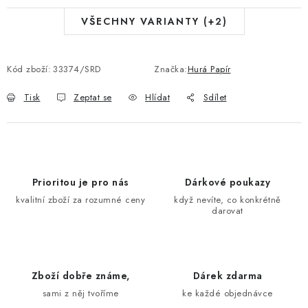
VŠECHNY VARIANTY (+2)
Kód zboží:
33374/SRD
Značka:
Hurá Papír
Tisk
Zeptat se
Hlídat
Sdílet
Prioritou je pro nás
Dárkové poukazy
kvalitní zboží za rozumné ceny
když nevíte, co konkrétně
darovat
Zboží dobře známe,
Dárek zdarma
sami z něj tvoříme
ke každé objednávce