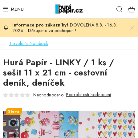
Přejít
Hleda
na
obsah
DOVOLENÁ 8.8. - 16.8.
NOVINKY
2026... Děkujeme za pochopení!
HURÁ DÍLNA
Traveler´s Notebook
VŠECHNO ZBOŽÍ
Hurá Papír - LINKY / 1 ks /
sešit 11 x 21 cm - cestovní
KNIHAŘSKÝ MATERIÁL
deník, deníček
KURZY NATY LYSAK
Podrobnosti hodnocení
Neohodnoceno
OBLÍBENÉ ♥️
Sleva
FOTORECENZE