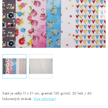
MOJE OBJEDNÁVKA
ZNAČKY
Doprava
Kontakty
Moje objednávka
Oblíbené ♥️
Hodnocení obchodu
Obchodní podmínky
Podmínky ochrany osobních údajů
Ověřování recenzí
Jak nakupovat
Sešit je velký 11 x 21 cm; gramáž 120 gr/m2; 20 listů / 40
linkovaných stránek.
Více informací