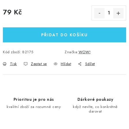
79 Kč
Měrná cena:
PŘIDAT DO KOŠÍKU
Kód zboží:
82175
Značka:
WOW!
Tisk
Zeptat se
Hlídat
Sdílet
Prioritou je pro nás
Dárkové poukazy
kvalitní zboží za rozumné ceny
když nevíte, co konkrétně
darovat