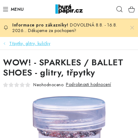
Přejít
Hleda
na
obsah
DOVOLENÁ 8.8. - 16.8.
NOVINKY
2026... Děkujeme za pochopení!
HURÁ DÍLNA
Třpytky, glitry, kuličky
VŠECHNO ZBOŽÍ
WOW! - SPARKLES / BALLET
SHOES - glitry, třpytky
KNIHAŘSKÝ MATERIÁL
Podrobnosti hodnocení
Neohodnoceno
KURZY NATY LYSAK
OBLÍBENÉ ♥️
FOTORECENZE