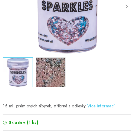
MOJE OBJEDNÁVKA
ZNAČKY
Doprava
Kontakty
Moje objednávka
Oblíbené ♥️
Hodnocení obchodu
Obchodní podmínky
Podmínky ochrany osobních údajů
Ověřování recenzí
Jak nakupovat
15 ml, prémiových třpytek, stříbrné s odlesky
Více informací
(1 ks)
Skladem