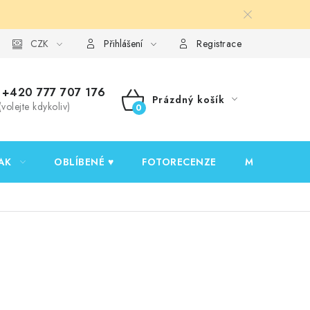
y ochrany osobních údajů
CZK
Ověřování recenzí
Jak nakupovat
Přihlášení
Registrace
+420 777 707 176
Prázdný košík
(volejte kdykoliv)
NÁKUPNÍ
KOŠÍK
AK
OBLÍBENÉ ♥️
FOTORECENZE
MOJE OBJED