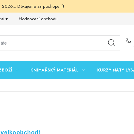
 2026... Děkujeme za pochopení!
né ♥️
Hodnocení obchodu
Obchodní podmínky
Podmínk
ZBOŽÍ
KNIHAŘSKÝ MATERIÁL
KURZY NATY LYS
o velkoobchod)