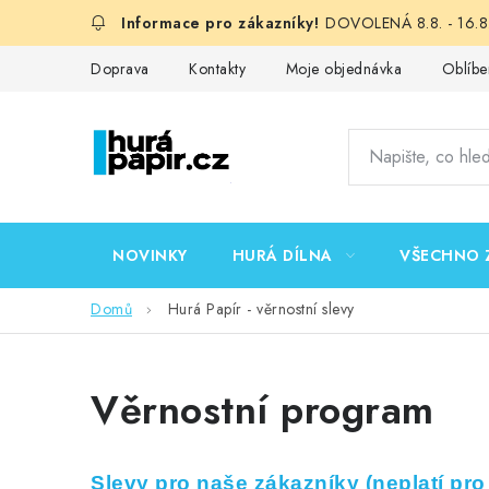
Přejít
DOVOLENÁ 8.8. - 16.8.
na
obsah
Doprava
Kontakty
Moje objednávka
Oblíbe
NOVINKY
HURÁ DÍLNA
VŠECHNO 
Domů
Hurá Papír - věrnostní slevy
Věrnostní program
Slevy pro naše zákazníky (neplatí pr