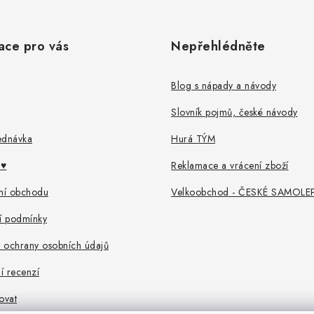
ace pro vás
Nepřehlédněte
Blog s nápady a návody
Slovník pojmů, české návody
ednávka
Hurá TÝM
♥️
Reklamace a vrácení zboží
ní obchodu
Velkoobchod - ČESKÉ SAMOLE
 podmínky
 ochrany osobních údajů
í recenzí
ovat