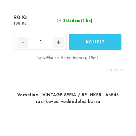
90 Kč
(1 ks)
Skladem
138 Kč
Lahvička se zlatou barvou, 15ml.
Kód:
86370
Versafine - VINTAGE SEPIA / RE-INKER - hnědá
razítkovací voděodolná barva