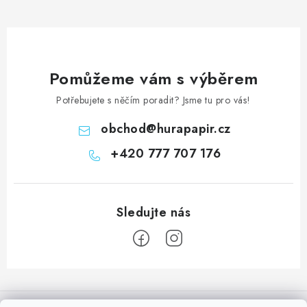
Pomůžeme vám s výběrem
Potřebujete s něčím poradit? Jsme tu pro vás!
obchod
@
hurapapir.cz
+420 777 707 176
Z
á