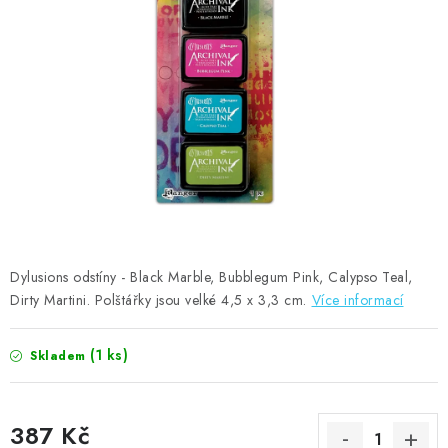
MOJE OBJEDNÁVKA
ZNAČKY
Doprava
Kontakty
Moje objednávka
Oblíbené ♥️
Hodnocení obchodu
Obchodní podmínky
Podmínky ochrany osobních údajů
Ověřování recenzí
Jak nakupovat
Dylusions odstíny - Black Marble, Bubblegum Pink, Calypso Teal,
Dirty Martini. Polštářky jsou velké 4,5 x 3,3 cm.
Více informací
(1 ks)
Skladem
387 Kč