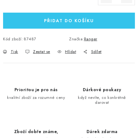
Měrná cena:
PŘIDAT DO KOŠÍKU
Kód zboží:
87487
Značka:
Ranger
Tisk
Zeptat se
Hlídat
Sdílet
Prioritou je pro nás
Dárkové poukazy
kvalitní zboží za rozumné ceny
když nevíte, co konkrétně
darovat
Zboží dobře známe,
Dárek zdarma