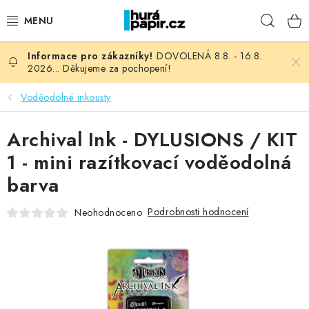
Přejít
Hleda
na
obsah
DOVOLENÁ 8.8. - 16.8.
NOVINKY
2026... Děkujeme za pochopení!
HURÁ DÍLNA
Voděodolné inkousty
VŠECHNO ZBOŽÍ
Archival Ink - DYLUSIONS / KIT
1 - mini razítkovací voděodolná
KNIHAŘSKÝ MATERIÁL
barva
KURZY NATY LYSAK
Podrobnosti hodnocení
Neohodnoceno
OBLÍBENÉ ♥️
FOTORECENZE