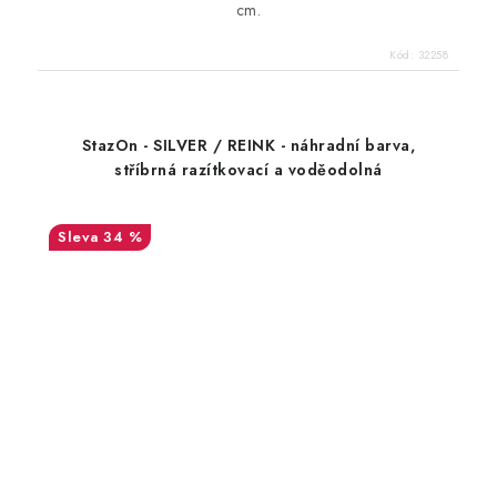
cm.
Kód:
32258
StazOn - SILVER / REINK - náhradní barva,
stříbrná razítkovací a voděodolná
34 %