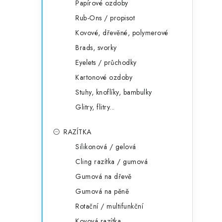
Papírové ozdoby
Rub-Ons / propisot
Kovové, dřevěné, polymerové
Brads, svorky
Eyelets / průchodky
Kartonové ozdoby
Stuhy, knoflíky, bambulky
Glitry, flitry...
RAZÍTKA
Silikonová / gelová
Cling razítka / gumová
Gumová na dřevě
Gumová na pěně
Rotační / multifunkční
Kovová razítka