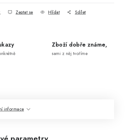
k
Zeptat se
Hlídat
Sdílet
ukazy
Zboží dobře známe,
onkrétně
sami z něj tvoříme
ní informace
vé parametry