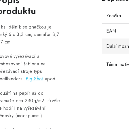
Popis
produktu
Značka
 ks; dělník se značkou je
EAN
elký 6 x 3,3 cm; semafor 3,7
 7 cm.
Další možn
ovová vyřezávací a
mbosovací šablona na
Téma moti
yřezávací stroje typu
pellbinders,
Big Shot
apod.
oužití na papír až do
ramáže cca 230g/m2, skvěle
e hodí i na vyřezávání
ěnovky (moosgummi).