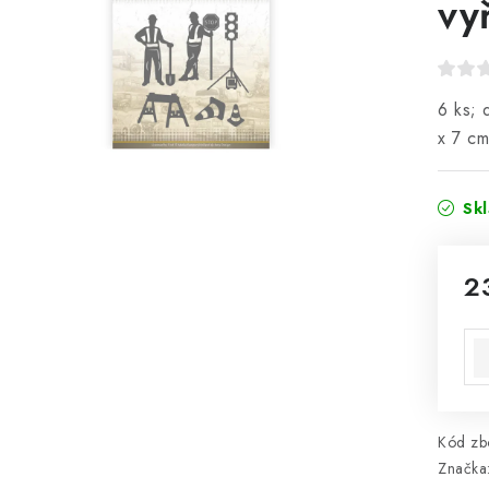
vy
6 ks; 
x 7 cm
Sk
2
Mě
Kód zbo
Značka