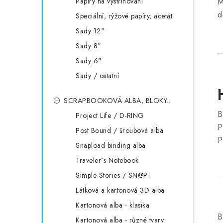
Papíry na vystřihování
M
d
Speciální, rýžové papíry, acetát
Sady 12"
Sady 8"
Sady 6"
Sady / ostatní
SCRAPBOOKOVÁ ALBA, BLOKY...
B
Project Life / D-RING
P
Post Bound / šroubová alba
P
Snapload binding alba
Traveler´s Notebook
Simple Stories / SN@P!
Látková a kartonová 3D alba
Kartonová alba - klasika
B
Kartonová alba - různé tvary