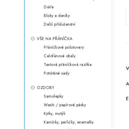
Diáře
Bloky a deníky
Další příslušenství
VŠE NA PŘÁNÍČKA
Přáníčkové polotovary
Celofánové obaly
Textová přáníčková razítka
Potištěné sady
OZDOBY
Samolepky
E
Washi / papírové pásky
Kytky, motýli
Kamínky, perličky, enamelky