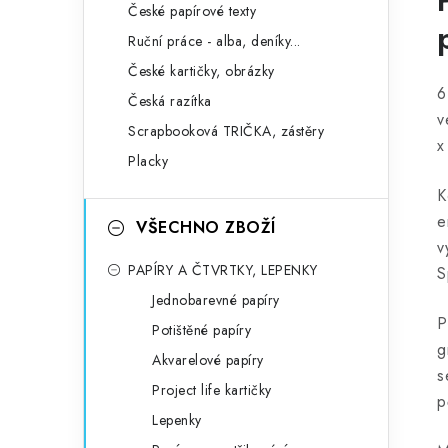
České papírové texty
Ruční práce - alba, deníky...
České kartičky, obrázky
6
Česká razítka
v
Scrapbooková TRIČKA, zástěry
x
Placky
K
e
VŠECHNO ZBOŽÍ
v
PAPÍRY A ČTVRTKY, LEPENKY
S
Jednobarevné papíry
P
Potištěné papíry
g
Akvarelové papíry
s
Project life kartičky
p
Lepenky