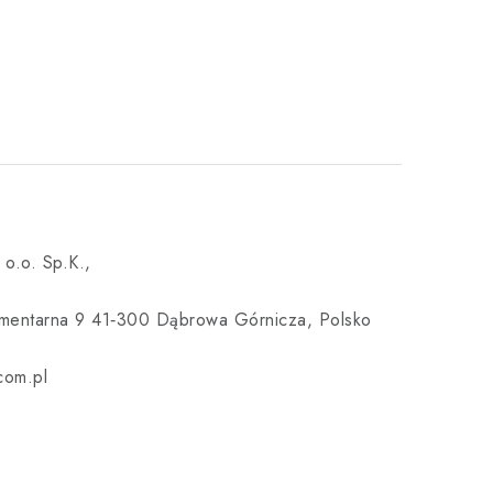
o.o. Sp.K.,
mentarna 9 41‑300 Dąbrowa Górnicza, Polsko
om.pl