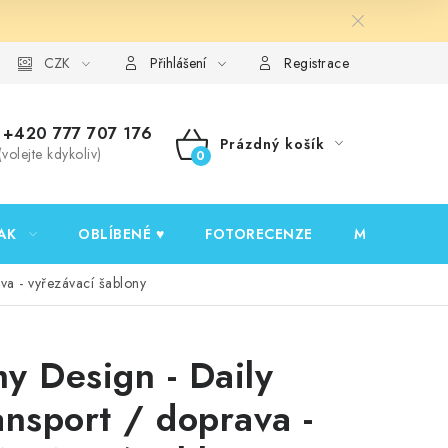
y ochrany osobních údajů
CZK
Ověřování recenzí
Jak nakupovat
Přihlášení
Registrace
+420 777 707 176
Prázdný košík
(volejte kdykoliv)
NÁKUPNÍ
KOŠÍK
AK
OBLÍBENÉ ♥️
FOTORECENZE
MOJE OBJED
va - vyřezávací šablony
y Design - Daily
ansport / doprava -