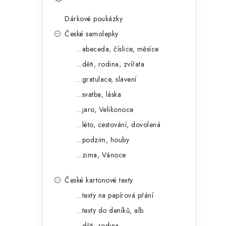
s
e
t
Dárkové poukázky
g
r
České samolepky
o
...abeceda, číslice, měsíce
a
r
...děti, rodina, zvířata
n
i
...gratulace, slavení
e
n
...svatba, láska
í
...jaro, Velikonoce
...léto, cestování, dovolená
p
...podzim, houby
a
...zima, Vánoce
n
České kartonové texty
e
...texty na papírová přání
l
...texty do deníků, alb
...děti, rodina