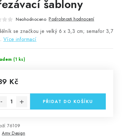
řezávací šablony
Podrobnosti hodnocení
Neohodnoceno
dělník se značkou je velký 6 x 3,3 cm; semafor 3,7
.
Více informací
ladem
(1 ks)
39 Kč
rná cena:
PŘIDAT DO KOŠÍKU
ží:
76109
:
Amy Design