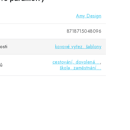
Amy Design
8718715048096
osti
kovové vyřez. šablony
cestování, dovolená...
,
vů
škola, zaměstnání...