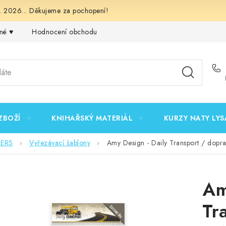
 2026... Děkujeme za pochopení!
né ♥️
Hodnocení obchodu
Obchodní podmínky
Podmínk
ZBOŽÍ
KNIHAŘSKÝ MATERIÁL
KURZY NATY LYS
DERS
Vyřezávací šablony
Amy Design - Daily Transport / dopra
Am
Tr