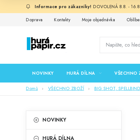
Přejít
DOVOLENÁ 8.8. - 16.8.
na
obsah
Doprava
Kontakty
Moje objednávka
Oblíbe
NOVINKY
HURÁ DÍLNA
VŠECHNO 
Domů
VŠECHNO ZBOŽÍ
BIG SHOT, SPELLBIN
P
K
Přeskočit
NOVINKY
kategorie
a
o
t
HURÁ DÍLNA