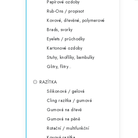
Papírové ozdoby
Rub-Ons / propisot
Kovové, dřevěné, polymerové
Brads, svorky
Eyelets / průchodky
Kartonové ozdoby
Stuhy, knoflíky, bambulky
Glitry, flitry...
RAZÍTKA
Silikonová / gelová
Cling razítka / gumová
Gumová na dřevě
Gumová na pěně
Rotační / multifunkční
Kovová razítka