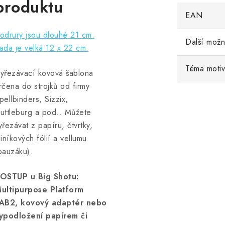
produktu
EAN
odrury jsou dlouhé 21 cm.
Další možn
ada je velká 12 x 22 cm.
Téma moti
yřezávací kovová šablona
rčena do strojků od firmy
pellbinders, Sizzix,
uttleburg a pod.. Můžete
yřezávat z papíru, čtvrtky,
liníkových fólií a vellumu
pauzáku).
OSTUP u Big Shotu:
ultipurpose Platform
AB2, kovový adaptér nebo
ypodložení papírem či