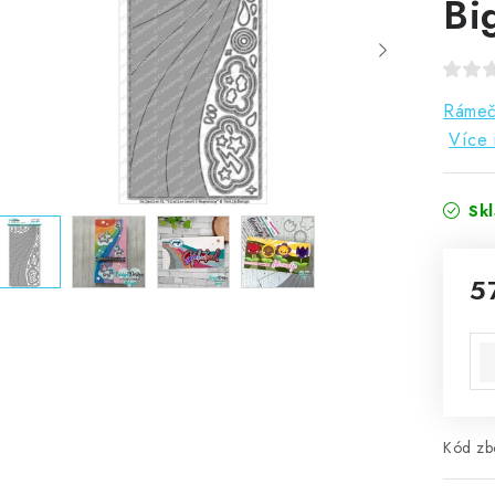
Bi
Rámeče
Více 
Sk
5
Mě
Kód zbo