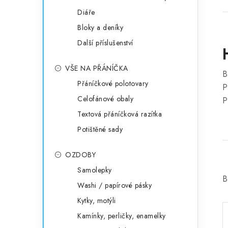
Diáře
Bloky a deníky
Další příslušenství
VŠE NA PŘÁNÍČKA
B
Přáníčkové polotovary
P
Celofánové obaly
P
Textová přáníčková razítka
Potištěné sady
OZDOBY
Samolepky
B
Washi / papírové pásky
Kytky, motýli
Kamínky, perličky, enamelky