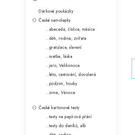
s
e
t
Dárkové poukázky
g
r
České samolepky
o
...abeceda, číslice, měsíce
a
r
...děti, rodina, zvířata
n
i
...gratulace, slavení
e
n
...svatba, láska
í
...jaro, Velikonoce
...léto, cestování, dovolená
p
...podzim, houby
a
...zima, Vánoce
n
České kartonové texty
e
...texty na papírová přání
l
...texty do deníků, alb
...děti, rodina