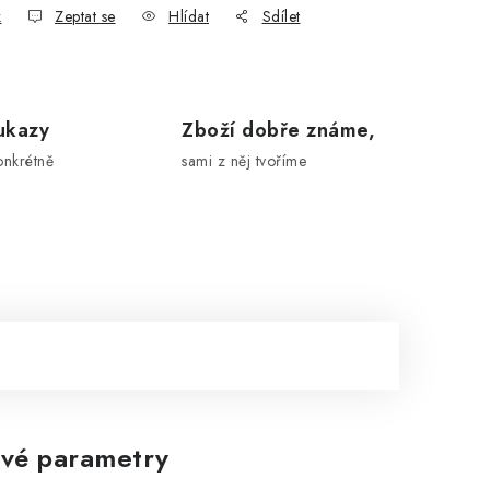
k
Zeptat se
Hlídat
Sdílet
ukazy
Zboží dobře známe,
onkrétně
sami z něj tvoříme
vé parametry