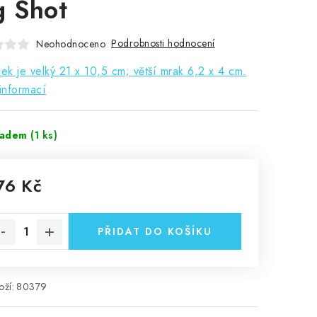
g Shot
Podrobnosti hodnocení
Neohodnoceno
k je velký 21 x 10,5 cm; větší mrak 6,2 x 4 cm.
informací
ladem
(1 ks)
76 Kč
rná cena:
PŘIDAT DO KOŠÍKU
ží:
80379