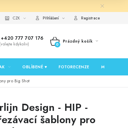
y ochrany osobních údajů
CZK
Ověřování recenzí
Jak nakupovat
Přihlášení
Registrace
+420 777 707 176
Prázdný košík
(volejte kdykoliv)
NÁKUPNÍ
KOŠÍK
AK
OBLÍBENÉ ♥️
FOTORECENZE
MOJE OBJED
lony pro Big Shot
rlijn Design - HIP -
řezávací šablony pro