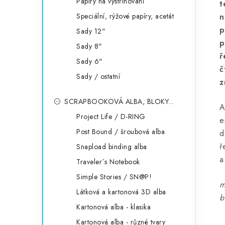
Papíry na vystřihování
t
Speciální, rýžové papíry, acetát
n
p
Sady 12"
p
Sady 8"
ř
Sady 6"
č
Sady / ostatní
z
SCRAPBOOKOVÁ ALBA, BLOKY...
A
Project Life / D-RING
e
Post Bound / šroubová alba
d
ř
Snapload binding alba
a
Traveler´s Notebook
Simple Stories / SN@P!
m
Látková a kartonová 3D alba
b
Kartonová alba - klasika
Kartonová alba - různé tvary