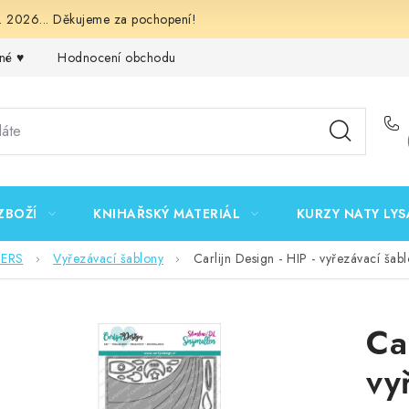
 2026... Děkujeme za pochopení!
né ♥️
Hodnocení obchodu
Obchodní podmínky
Podmínk
ZBOŽÍ
KNIHAŘSKÝ MATERIÁL
KURZY NATY LYS
DERS
Vyřezávací šablony
Carlijn Design - HIP - vyřezávací šab
Ca
vy