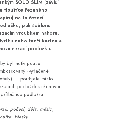
enkým SOLO SLIM (závisí
a tloušťce řezaného
apíru) na to řezací
odložku, pak šablonu
ezacím vroubkem nahoru,
tvrtku nebo tenčí karton a
novu řezací podložku.
by byl motiv pouze
mbossovaný (vytlačené
etaily) ... použijete místo
ezacích podložek silikonovou
 přítlačnou podložku.
rak, počasí, déšť, měsíc,
ouřka, blesky