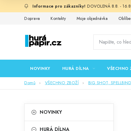
Přejít
DOVOLENÁ 8.8. - 16.8.
na
obsah
Doprava
Kontakty
Moje objednávka
Oblíbe
NOVINKY
HURÁ DÍLNA
VŠECHNO 
Domů
VŠECHNO ZBOŽÍ
BIG SHOT, SPELLBIN
P
K
Přeskočit
NOVINKY
kategorie
a
o
t
HURÁ DÍLNA