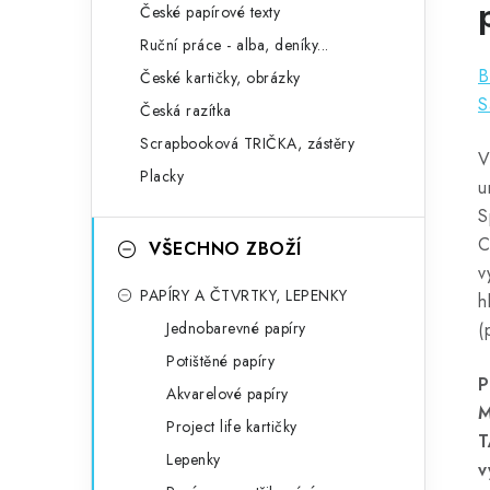
České papírové texty
Ruční práce - alba, deníky...
B
České kartičky, obrázky
S
Česká razítka
Scrapbooková TRIČKA, zástěry
V
Placky
u
S
C
VŠECHNO ZBOŽÍ
v
PAPÍRY A ČTVRTKY, LEPENKY
h
Jednobarevné papíry
(
Potištěné papíry
P
Akvarelové papíry
M
Project life kartičky
T
Lepenky
v