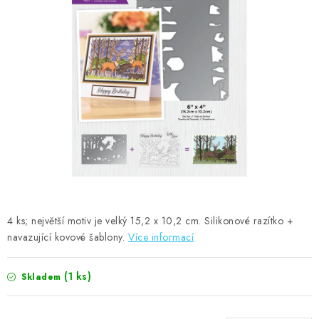
MOJE OBJEDNÁVKA
ZNAČKY
Doprava
Kontakty
Moje objednávka
Oblíbené ♥️
Hodnocení obchodu
Obchodní podmínky
Podmínky ochrany osobních údajů
Ověřování recenzí
Jak nakupovat
4 ks; největší motiv je velký 15,2 x 10,2 cm. Silikonové razítko +
navazující kovové šablony.
Více informací
(1 ks)
Skladem