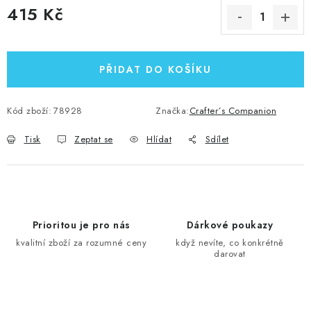
415 Kč
Měrná cena:
PŘIDAT DO KOŠÍKU
Kód zboží:
78928
Značka:
Crafter´s Companion
Tisk
Zeptat se
Hlídat
Sdílet
Prioritou je pro nás
Dárkové poukazy
kvalitní zboží za rozumné ceny
když nevíte, co konkrétně
darovat