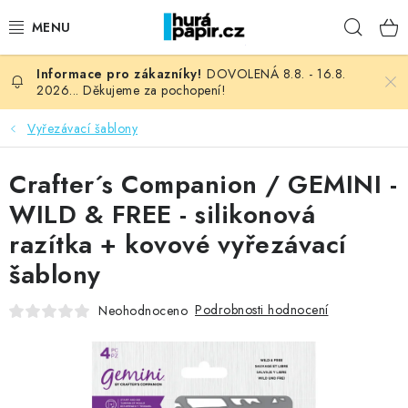
Přejít
Hleda
na
obsah
DOVOLENÁ 8.8. - 16.8.
NOVINKY
2026... Děkujeme za pochopení!
HURÁ DÍLNA
Vyřezávací šablony
VŠECHNO ZBOŽÍ
Crafter´s Companion / GEMINI -
WILD & FREE - silikonová
KNIHAŘSKÝ MATERIÁL
razítka + kovové vyřezávací
šablony
KURZY NATY LYSAK
Podrobnosti hodnocení
Neohodnoceno
OBLÍBENÉ ♥️
FOTORECENZE